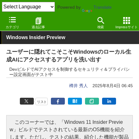
Powered by
Translate
窓の杜
システム・ファイル
システム
Windows
カテゴリ
過去記事
検索
Impressサイト
Windows Insider Preview
ユーザーに隠れてこそこそWindowsのローカル生
成AIにアクセスするアプリを洗い出す
DevビルドでAIアクセスを制御するセキュリティ＆プライバシ
ー設定画面がテスト中
樽井 秀人
2025年8月4日 06:45
リスト
このコーナーでは、「Windows 11 Insider Previe
w」ビルドでテストされている最新のOS機能を紹介
します。ただし、テストの結果、紹介した機能が製品