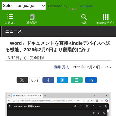
Powered by
Translate
窓の杜
オフィス・ドキュメント
ドキュメント
Windows
カテゴリ
過去記事
検索
Impressサイト
ニュース
「Word」ドキュメントを直接Kindleデバイスへ送
る機能、2026年2月9日より段階的に終了
3月9日までに完全削除
樽井 秀人
2025年12月29日 06:45
リスト