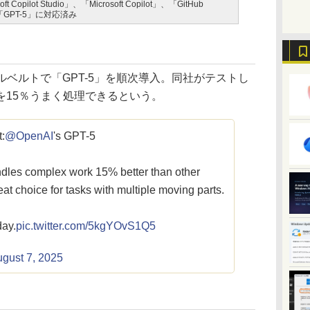
oft Copilot Studio」、「Microsoft Copilot」、「GitHub
y」で「GPT-5」に対応済み
ツールベルトで「GPT-5」を順次導入。同社がテストし
を15％うまく処理できるという。
t:
@OpenAI
's GPT-5
andles complex work 15% better than other
at choice for tasks with multiple moving parts.
day.
pic.twitter.com/5kgYOvS1Q5
gust 7, 2025