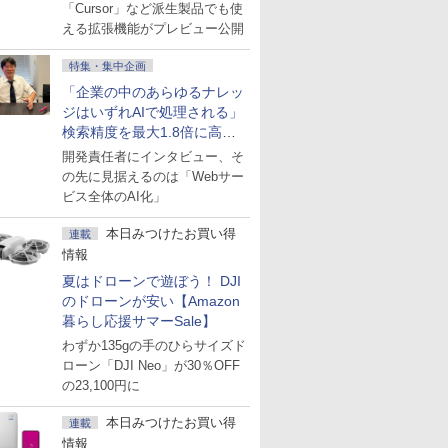
にも開放
「Cursor」など派生製品でも使
える拡張機能がプレビュー公開
特集・集中企画
「企業の中のあらゆるナレッ
ジはいずれAIで処理される」
検索精度を最大1.8倍に高め
た「GMO AI RAG」は無償の
開発責任者にインタビュー、そ
OSS版で「1社1RAG」を目
の先に見据えるのは「Webサー
指す
ビス全体のAI化」
本日みつけたお買い得
連載
情報
夏はドローンで遊ぼう！ DJI
のドローンが安い【Amazon
暮らし応援サマーSale】
わずか135gの手のひらサイズド
ローン「DJI Neo」が30％OFF
の23,100円に
本日みつけたお買い得
連載
情報