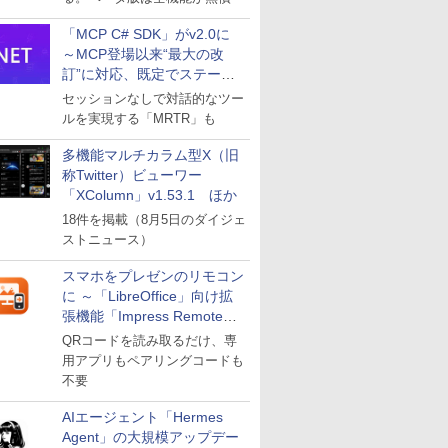
「MCP C# SDK」がv2.0に
～MCP登場以来“最大の改
訂”に対応、既定でステート
レスへ
セッションなしで対話的なツー
ルを実現する「MRTR」も
多機能マルチカラム型X（旧
称Twitter）ビューワー
「XColumn」v1.53.1 ほか
18件を掲載（8月5日のダイジェ
ストニュース）
スマホをプレゼンのリモコン
に ～「LibreOffice」向け拡
張機能「Impress Remote」
が公開
QRコードを読み取るだけ、専
用アプリもペアリングコードも
不要
AIエージェント「Hermes
Agent」の大規模アップデー