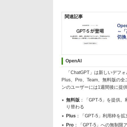
関連記事
Op
～「
切換
OpenAI
「ChatGPT」は新しいデフォ
Plus、Pro、Team、無料版の
ンのユーザーには1週間後に提
無料版
：「GPT‑5」を提供。
り替わる
Plus
：「GPT‑5」利用枠を拡充
Pro
：「GPT‑5」への無制