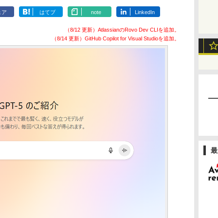
ェア
はてブ
note
LinkedIn
（8/12 更新）AtlassianのRovo Dev CLIを追加。
（8/14 更新）GitHub Copilot for Visual Studioを追加。
最