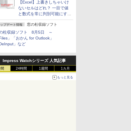
【Excel】上書きしちゃいけ
ないセルはどれ？ 一目で値
と数式を常に判別可能にする
方法
窓の杜収録ソフト
ップデート情報
の杜収録ソフト 8月5日 ～
iles」「おかん for Outlook」
DeInput」など
Impress Watchシリーズ 人気記事
時間
24時間
1週間
1カ月
もっと見る