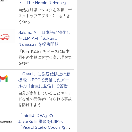
ト「The Herald Release」が
公開
自然な対話でタスクを依頼、デ
スクトップアプリ・CLIも大き
く強化
Sakana AI、日本語に特化し
たLLM API「Sakana
Namazu」を提供開始
「Kimi K2.6」をベースに日本
固有の文脈に対する高い理解力
を獲得
「Gmail」に誤送信防止の新
機能 ～BCCで受信したメー
ルの［全員に返信］で警告を
表示
自分が参加していることやメア
ドを他の受信者に知られる事故
を防げるように
「IntelliJ IDEA」の
Java/Kotlin機能をLSP化、
「Visual Studio Code」など