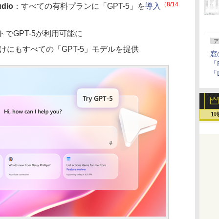
（8/14
udio
：すべての有料プランに「GPT-5」を
導入
トでGPT-5が利用可能に
ア
けにもすべての「GPT-5」モデルを提供
窓
「F
「
1