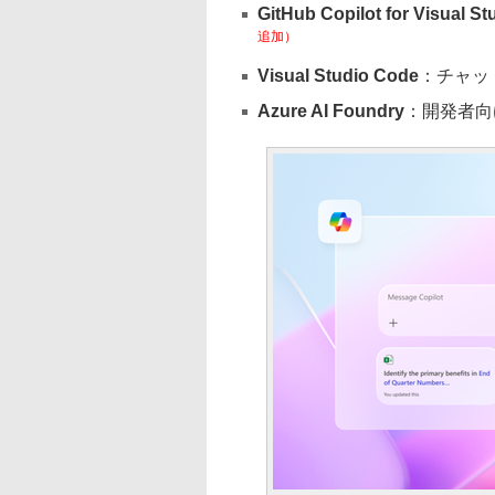
GitHub Copilot for Visual St
追加）
Visual Studio Code
：チャッ
Azure AI Foundry
：開発者向