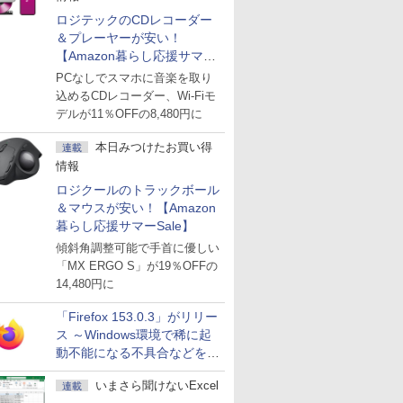
ロジテックのCDレコーダー
＆プレーヤーが安い！
【Amazon暮らし応援サマー
Sale】
PCなしでスマホに音楽を取り
込めるCDレコーダー、Wi-Fiモ
デルが11％OFFの8,480円に
本日みつけたお買い得
連載
情報
ロジクールのトラックボール
＆マウスが安い！【Amazon
暮らし応援サマーSale】
傾斜角調整可能で手首に優しい
「MX ERGO S」が19％OFFの
14,480円に
「Firefox 153.0.3」がリリー
ス ～Windows環境で稀に起
動不能になる不具合などを解
決
いまさら聞けないExcel
連載