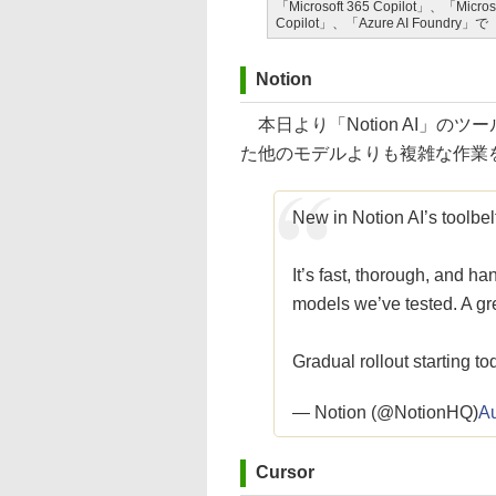
「Microsoft 365 Copilot」、「Micros
Copilot」、「Azure AI Foundr
Notion
本日より「Notion AI」の
た他のモデルよりも複雑な作業
New in Notion AI’s toolbel
It’s fast, thorough, and h
models we’ve tested. A gre
Gradual rollout starting to
— Notion (@NotionHQ)
Au
Cursor