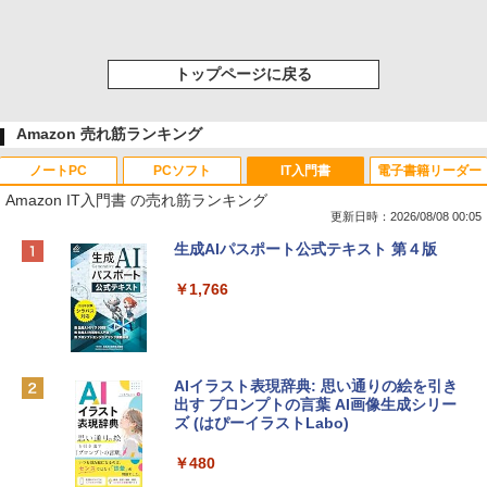
トップページに戻る
Amazon 売れ筋ランキング
ノートPC
PCソフト
IT入門書
電子書籍リーダー
Amazon IT入門書 の売れ筋ランキング
更新日時：2026/08/08 00:05
Apple 2026 MacBook Neo A18 Proチッ
Robloxギフトカード - 800 Robux 【限
生成AIパスポート公式テキスト 第４版
プ搭載13インチノートブック：AIとAppl
定バーチャルアイテムを含む】 【オンラ
e Intelligence、Liquid Retinaディスプ
インゲームコード】 ロブロックス | オン
￥1,766
レイ、8GBメモリ、512GB SSD、1080p
ラインコード版
FaceTime HDカメラ、Touch ID - インデ
ィゴ + 3年延長 AppleCare+ for 13インチ
￥1,300
MacBook Neo(A18 Pro)|ダウンロード版
AIイラスト表現辞典: 思い通りの絵を引き
￥162,598
出す プロンプトの言葉 AI画像生成シリー
Robloxギフトカード - 1000 Robux 【限
ズ (はぴーイラストLabo)
定バーチャルアイテムを含む】 【オンラ
インゲームコード】 ロブロックス |オン
tomtoc 360°保護 15.6 16インチ パソコ
ラインコード版
￥480
ンケース Dell NEC Lavie ASUS HP dyna