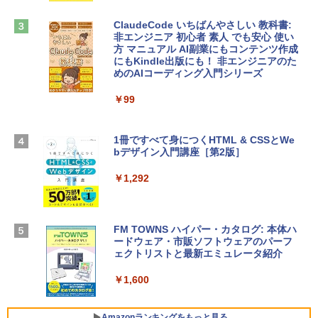
book Lenovo対応
￥1,600
ClaudeCode いちばんやさしい 教科書:
￥2,952
非エンジニア 初心者 素人 でも安心 使い
方 マニュアル AI副業にもコンテンツ作成
Microsoft Office Home & Business 202
にもKindle出版にも！ 非エンジニアのた
4(最新 永続版)|オンラインコード版|Wind
めのAIコーディング入門シリーズ
Apple 2026 MacBook Air M5チップ搭載
ows11、10/mac対応|PC2台
13インチノートブック：AIとApple Intell
igence、13.6インチLiquid Retinaディ
￥99
￥39,582
スプレイ、16GBユニファイドメモリ、1
TB SSDストレージ、12MPセンターフレ
ームカメラ、日本語キーボード、Touch I
1冊ですべて身につくHTML & CSSとWe
Robloxギフトカード - 2,000 Robux 【限
D - シルバー
bデザイン入門講座［第2版］
定バーチャルアイテムを含む】 【オンラ
インゲームコード】 ロブロックス | オン
￥261,414
ラインコード版
￥1,292
￥3,200
【Amazon.co.jp限定】 HP ノートパソコ
ン 15-fd 15.6インチ 16GBメモリ 512GB
FM TOWNS ハイパー・カタログ: 本体ハ
SSD インテル Core 5
ードウェア・市販ソフトウェアのパーフ
Windows版 | Minecraft (マインクラフ
ェクトリストと最新エミュレータ紹介
ト): Java & Bedrock Edition | オンライ
￥129,800
ンコード版
￥1,600
￥3,600
FMV ノートパソコン WE1-K3 (MS 365 P
ersonal/Copilotキー搭載/Win 11/15.6型/
Amazonランキングをもっと見る