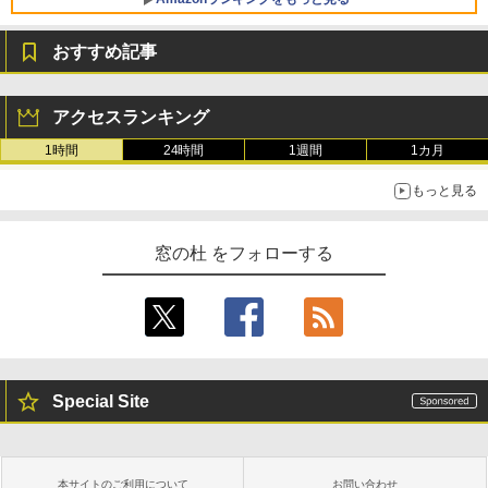
Core i5/16GB/SSD 512GB/ホワイト) FM
VWK3E15W_AZ
おすすめ記事
￥139,880
Amazon Kindle Paperwhite (16GB) 7イ
ンチディスプレイ、色調調節ライト、12
アクセスランキング
週間持続バッテリー、広告なし、ブラッ
ク
1時間
24時間
1週間
1カ月
￥22,980
もっと見る
Amazon Kindle - 目に優しい、かさばら
窓の杜 をフォローする
ない、大きな画面で読みやすい、6週間持
続バッテリー、6インチディスプレイ電子
書籍リーダー、ブラック、16GB、広告な
し
￥16,980
Special Site
Kindle Paperwhite シグニチャーエディ
ション (32GB) 7インチディスプレイ、明
るさ自動調整、色調調節ライト、12週間
持続バッテリー、広告なし、メタリック
本サイトのご利用について
お問い合わせ