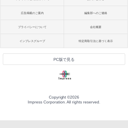
ブラック
￥27,980
広告掲載のご案内
編集部へのご連絡
プライバシーについて
会社概要
Amazon Kindle Colorsoft | 16GBストレ
ージ、防水、7インチカラーディスプレ
イ、色調調節ライト、最大8週間持続バッ
インプレスグループ
特定商取引法に基づく表示
テリー、広告無し、ブラック (2025年発
売)
￥31,980
PC版で見る
New Amazon Kindle Scribe Colorsoft |
11インチカラーディスプレイ、64GBスト
レージ、ノート機能搭載、明るさ自動調
整、色調調節ライト、プレミアムペン付
き、グラファイト
Copyright ©
2026
Impress Corporation. All rights reserved.
￥115,980