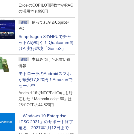
マーセール」第2弾開始！
ExcelのCOPILOT関数本やRAG
の活用本も990円！
使ってわかるCopilot+
連載
PC
Snapdragon XのNPUでチャ
ットAIが動く！ Qualcomm向
けAI実行環境「GenieX」を
試してみた
本日みつけたお買い得
連載
情報
モトローラのAndroidスマホ
が最安17,820円！Amazonで
セール中
Android 16でNFC/FeliCaにも対
応した「Motorola edge 60」は
25％OFFの44,820円
「Windows 10 Enterprise
LTSC 2021」のサポート終了
迫る、2027年1月12日まで
～ESUは9月1日から販売