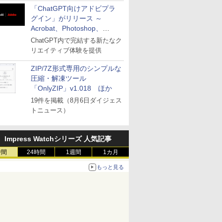
「ChatGPT向けアドビプラ
グイン」がリリース ～
Acrobat、Photoshop、
Premiereなどの機能を1つの
ChatGPT内で完結する新たなク
プラグインに統合
リエイティブ体験を提供
ZIP/7Z形式専用のシンプルな
圧縮・解凍ツール
「OnlyZIP」v1.018 ほか
19件を掲載（8月6日ダイジェス
トニュース）
Impress Watchシリーズ 人気記事
時間
24時間
1週間
1カ月
もっと見る