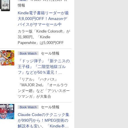
情報
Kindle電子書籍リーダーが最
大8,000円OFF！Amazonデ
バイスがサマーセール中
カラー版「Kindle Colorsoft」が
31,980円。「Kindle
Paperwhite」は5,000円OFF
セール情報
Book Watch
『ドッジ弾子』『新テニスの
王子様』『二階堂地獄ゴル
フ』などが50％還元！
Amazonマンガ週末セール
『リアル』『ハナバス』
『MAJOR 2nd』『オールラウ
ンダー廻』など「アツいスポー
ツマンガ」が大集合
セール情報
Book Watch
Claude Codeのテクニック集
が990円から！MPEG技術の
解説本も安い、「Kindle本サ