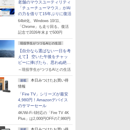
老舗のマウスユーティリティ
「チューチューマウス」がAI
の力を借りて15年ぶりに復活
64bit化、Windows 10/11、
「Chrome」も走り回る。復活
記念で2026年末まで500円
現役学生がつづるAIとの生活
【自分なら選ばない一日を考
えて】 空いた午後をチャッ
ピーに捧げたら、思わぬ絶景
に出会った話
～現役学生がつづるAIとの生活
本日みつけたお買い得
連載
情報
「Fire TV」シリーズが最安
4,980円！Amazonデバイス
のサマーセール
4K/Wi-Fi 6対応の「Fire TV 4K
Plus」は2,000円OFFの7,980円
本日みつけたお買い得
連載