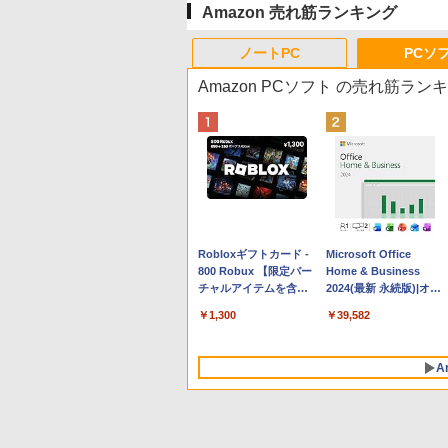
Amazon 売れ筋ランキング
ノートPC
PCソ
Amazon PCソフト の売れ筋ラン
Apple 2026 MacBook
Robloxギフトカード -
tomtoc 360°保護 15.6
Microsoft Office
Neo A18 Proチップ搭
800 Robux 【限定バー
16インチ パソコンケー
Home & Business
載13インチノートブッ
チャルアイテムを含
ス Dell NEC Lavie
2024(最新 永続版)|オン
ク：AIとApple
む】 【オンラインゲー
ASUS HP dynabook
ラインコード
￥162,598
￥1,300
￥2,952
￥39,582
Intelligence、Liquid
ムコード】 ロブロック
Lenovo対応
版|Windows11、
Retinaディスプレイ、
ス | オンラインコード
10/mac対応|PC2台
8GBメモリ、512GB
版
A
SSD、1080p FaceTime
HDカメラ、Touch ID -
インディゴ + 3年延長
AppleCare+ for 13イン
チMacBook Neo(A18