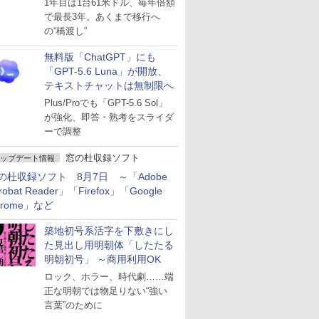
1年目は1台61米ドル、毎年倍額
で最長3年。あくまで移行へ
の“橋渡し”
無料版「ChatGPT」にも
「GPT-5.6 Luna」が開放、
テキストチャットは無制限へ
Plus/Proでも「GPT-5.6 Sol」
が強化、即答・熟考をスライダ
ーで調整
窓の杜収録ソフト
ップデート情報
の杜収録ソフト 8月7日 ～「Adobe
robat Reader」「Firefox」「Google
hrome」など
築地初号系活字を下敷きにし
た見出し用明朝体「したたる
明朝初号」 ～商用利用OK
ロック、ホラー、時代劇……端
正な明朝では物足りない“強い
言葉”のために