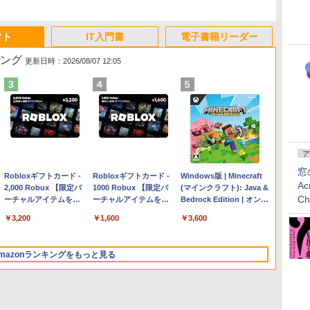
フト
IT入門書
電子書籍リーダー
キング
更新日時：2026/08/07 12:05
ア
窓
Apple 2026 MacBook
Robloxギフトカード -
【Amazon.co.jp限定】
Robloxギフトカード -
FMV ノートパソコン
Windows版 | Minecraft
Ac
Air M5チップ搭載13イ
2,000 Robux 【限定バ
HP ノートパソコン 15-
1000 Robux 【限定バ
WE1-K3 (MS 365
(マインクラフト): Java &
C
ンチノートブック：AI
ーチャルアイテムを含
fd 15.6インチ 16GBメ
ーチャルアイテムを含
Personal/Copilotキー搭
Bedrock Edition | オンラ
とApple Intelligence、
む】 【オンラインゲー
モリ 512GB SSD イン
む】 【オンラインゲー
載/Win 11/15.6型/Core
インコード版
￥298,901
￥3,200
￥129,800
￥1,600
￥139,880
￥3,600
13.6インチLiquid
ムコード】 ロブロック
テル Core 5
ムコード】 ロブロック
i5/16GB/SSD 512GB/ホ
Retinaディスプレイ、
ス | オンラインコード
ス |オンラインコード版
ワイト)
24GBユニファイドメモ
版
FMVWK3E15W_AZ
mazonランキングをもっと見る
リ、1TB SSDストレー
ジ、12MPセンターフレ
ームカメラ、日本語キ
ーボード、Touch ID -
ミッドナイト