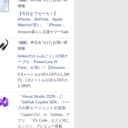
連載
情報
【今日までセール！】
iPhone、AirPods、Apple
Watchが安い、「iPhone
Air」256GB版が139,800円な
Amazon暮らし応援サマーSale
ど
本日みつけたお買い得
連載
情報
AnkerのからみにくいUSBケ
ーブル「PowerLine III
Flow」が安い！【Amazon暮
らし応援サマーSale】
0.9メートルが28％OFFの1,290
円。1,8メートルが26％OFFの
1,390円
「Visual Studio 2026」に
「GitHub Copilot SDK」ベー
スの新エージェントが追加
「Copilot CLI」や「GitHub」ア
プリ、「VS Code」などと同じ
エンジン、プレビュー搭載