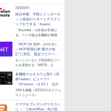
レビュー
純日本製、手軽にインターネ
ット経由のリモートデスクト
ップができる「Avalon
remote」
「Brynhildr」の作者が手掛け
る。ベータ版は全機能が無償
「MCP C# SDK」がv2.0に
～MCP登場以来“最大の改
訂”に対応、既定でステート
レスへ
セッションなしで対話的なツー
ルを実現する「MRTR」も
多機能マルチカラム型X（旧
称Twitter）ビューワー
「XColumn」v1.53.1 ほか
18件を掲載（8月5日のダイジェ
ストニュース）
スマホをプレゼンのリモコン
に ～「LibreOffice」向け拡