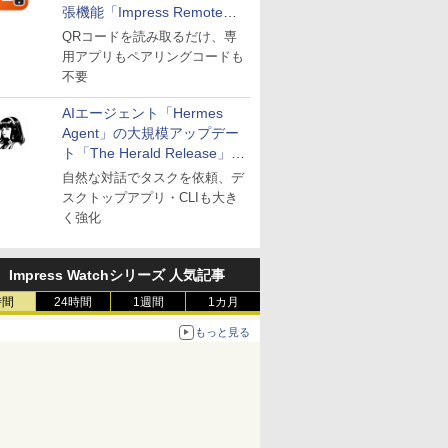
張機能「Impress Remote」
が公開
QRコードを読み取るだけ、専
用アプリもペアリングコードも
不要
AIエージェント「Hermes
Agent」の大規模アップデー
ト「The Herald Release」が
公開
自然な対話でタスクを依頼、デ
スクトップアプリ・CLIも大き
く強化
Impress Watchシリーズ 人気記事
時間
24時間
1週間
1カ月
もっと見る