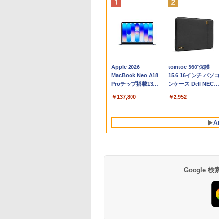
Apple 2026
tomtoc 360°保護
MacBook Neo A18
15.6 16インチ パソ
Proチップ搭載13イ
ンケース Dell NEC
ンチノートブック：
Lavie ASUS HP
￥137,800
￥2,952
AIとApple
dynabook Lenovo
Intelligenceのために
対応
設計、Liquid Retina
A
ディスプレイ、8GB
ユニファイドメモ
リ、512GB SSDスト
レージ、1080p
FaceTime HDカメ
ラ、Touch ID - イン
Google
ディゴ