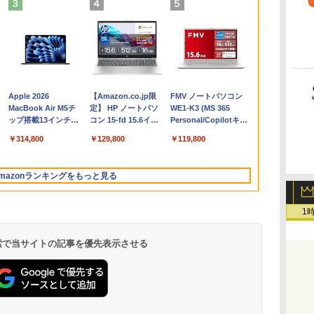
Apple 2026
【Amazon.co.jp限
FMV ノートパソコン
コ
MacBook Air M5チ
定】 HP ノートパソ
WE1-K3 (MS 365
ップ搭載13インチノ
コン 15-fd 15.6イン
Personal/Copilotキー
ートブック：AIと
チ 16GBメモリ
搭載/Win 11/15.6
￥314,800
￥129,800
￥119,800
Apple Intelligence、
512GB SSD インテ
型/Core i5/16GB/SSD
13.6インチLiquid
ル Core 5
512GB/ホワイト)
Retinaディスプレ
FMVWK3E15W_AZ
mazonランキングをもっと見る
イ、24GBユニファイ
ドメモリ、1TB SSD
ストレージ、12MPセ
1
ンターフレームカメ
ラ、日本語キーボー
ド、Touch ID - ミッ
 検索で当サイトの記事を優先表示させる
ドナイト