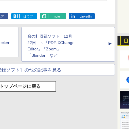
Robloxギフトカード
ClaudeCode いちば
Kindle Paperwhite
Robloxギフトカード
FM TOWNS ハイパ
Amazon Kindle
Microsoft Office
1冊ですべて身につく
New Amazon Kindle
- 2,000 Robux 【限
んやさしい 教科書:
シグニチャーエディ
- 1000 Robux 【限定
ー・カタログ: 本体
Colorsoft | 16GBス
Home 2024(最新 永続
HTML & CSSとWebデ
Scribe Colorsoft | 11
定バーチャルアイテ
非エンジニア 初心者
ション (32GB) 7イン
バーチャルアイテム
ハードウェア・市販
トレージ、防水、7イ
版)|オンラインコード
ザイン入門講座［第2
インチカラーディスプ
ェア
はてブ
note
LinkedIn
持
ムを含む】 【オンラ
素人 でも安心 使い方
チディスプレイ、明
を含む】 【オンライ
ソフトウェアのパー
ンチカラーディスプ
版|Windows11、
版］
レイ、64GBストレー
￥3,200
￥99
￥32,980
￥1,600
￥1,600
￥39,980
￥37,224
￥2,326
￥115,980
ン
インゲームコード】
マニュアル AI副業に
るさ自動調整、色調
ンゲームコード】 ロ
フェクトリストと最
レイ、色調調節ライ
10/mac対応|PC2台
ジ、ノート機能搭載、
ロブロックス | オン
もコンテンツ作成に
調節ライト、12週間
ブロックス |オンライ
新エミュレータ紹介
ト、最大8週間持続バ
明るさ自動調整、色調
ラインコード版
もKindle出版にも！
持続バッテリー、広
ンコード版
ッテリー、広告無
調節ライト、プレミア
窓の杜収録ソフト 12月
な
非エンジニアのため
告なし、メタリック
し、ブラック (2025
ムペン付き、グラファ
のAIコーディング入
ブラック
年発売)
イト
ecker
22日 ～「PDF-XChange
▲
門シリーズ
Editor」「Zoom」
「Blender」など
収録ソフト］の他の記事を見る
トップページに戻る