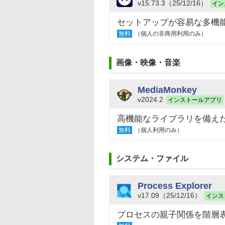
v15.73.3（25/12/16）
イン
セットアップが容易な多機
無料
（個人の非商用利用のみ）
画像・映像・音楽
MediaMonkey
v2024.2
インストールアプリ
高機能なライブラリを備え
無料
（個人利用のみ）
システム・ファイル
Process Explorer
v17.09（25/12/16）
インス
プロセスの親子関係を階層