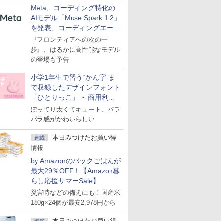
Meta、コーディング特化の
AIモデル「Muse Spark 1.2」
を発表、コーディングエージ
ェント「Muse Code」も
『フロンティアへの次の一
歩』、はるかに高性能なモデル
の登場も予告
小学1年生で習う“かん字”ま
で収録したデザインフォント
「ひとりっこ」 ～商用利用
OK
ぽってり太くてキュート、パラ
パラ感がかわいらしい
本日みつけたお買い得
連載
情報
by Amazonのパックごはんが
最大29％OFF！【Amazon暮
らし応援サマーSale】
災害時などの備えにも！国産米
180g×24個が最安2,978円から
本日みつけたお買い得