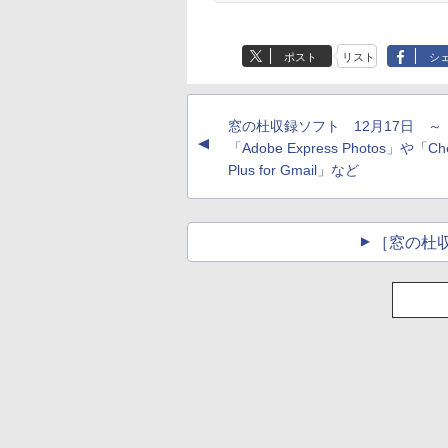
Robloxギフトカード
生成AIパスポート公
Amazon Kindle
Microsoft Office
AIイラスト表現辞典:
Amazon Kindle - 目
- 800 Robux 【限定
式テキスト 第４版
Paperwhite (16GB)
Home & Business
思い通りの絵を引き
に優しい、かさばら
バーチャルアイテム
7インチディスプレ
2024(最新 永続版)|オ
出す プロンプトの言
ない、大きな画面で
￥1,766
ポスト
リスト
シ
を含む】 【オンライ
イ、色調調節ライ
ンラインコード
葉 AI画像生成シリー
読みやすい、6週間
￥1,300
￥27,980
￥39,582
￥480
￥19,980
ンゲームコード】 ロ
ト、12週間持続バッ
版|Windows11、
ズ (はぴーイラスト
続バッテリー、6イ
ブロックス | オンラ
テリー、広告なし、
10/mac対応|PC2台
Labo)
チディスプレイ電子
インコード版
ブラック
書籍リーダー、ブラ
窓の杜収録ソフト 12月17日 ～
ック、16GB、広告
▲
し
「Adobe Express Photos」や「Ch
Plus for Gmail」など
［窓の杜