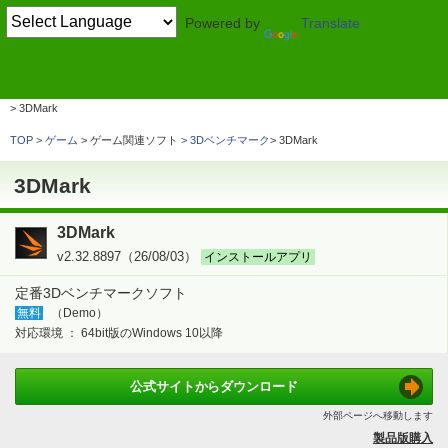
Powered by
Translate
TOP
システム・ファイル
> ハードウェア情報・ベンチマーク
3Dベンチマーク
3DMark
TOP
ゲーム
> ゲーム関連ソフト
3Dベンチマーク
3DMark
3DMark
3DMark
v2.32.8897（26/08/03）
インストールアプリ
定番3Dベンチマークソフト
無料
（Demo）
対応環境 ：
64bit版のWindows 10以降
公式サイトから
ダウンロード
外部ページへ移動します
製品版購入