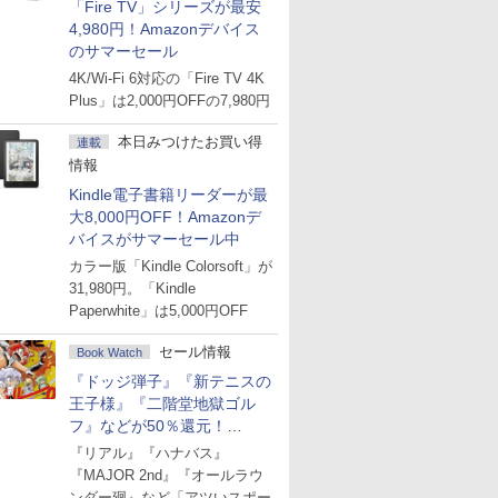
「Fire TV」シリーズが最安
4,980円！Amazonデバイス
のサマーセール
4K/Wi-Fi 6対応の「Fire TV 4K
Plus」は2,000円OFFの7,980円
本日みつけたお買い得
連載
情報
Kindle電子書籍リーダーが最
大8,000円OFF！Amazonデ
バイスがサマーセール中
カラー版「Kindle Colorsoft」が
31,980円。「Kindle
Paperwhite」は5,000円OFF
セール情報
Book Watch
『ドッジ弾子』『新テニスの
王子様』『二階堂地獄ゴル
フ』などが50％還元！
Amazonマンガ週末セール
『リアル』『ハナバス』
『MAJOR 2nd』『オールラウ
ンダー廻』など「アツいスポー