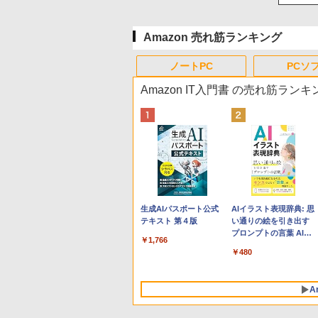
Amazon 売れ筋ランキング
ノートPC
PCソ
Amazon IT入門書 の売れ筋ランキ
Apple 2026 MacBook
Robloxギフトカード -
生成AIパスポート公式
tomtoc 360°保護 15.6
Robloxギフトカード -
AIイラスト表現辞典: 思
Neo A18 Proチップ搭
800 Robux 【限定バー
テキスト 第４版
16インチ パソコンケー
1000 Robux 【限定バ
い通りの絵を引き出す
載13インチノートブッ
チャルアイテムを含
ス Dell NEC Lavie
ーチャルアイテムを含
プロンプトの言葉 AI画
￥1,766
ク：AIとApple
む】 【オンラインゲー
ASUS HP dynabook
む】 【オンラインゲー
像生成シリーズ (はぴー
￥162,598
￥1,300
￥2,952
￥1,600
￥480
Intelligence、Liquid
ムコード】 ロブロック
Lenovo対応
ムコード】 ロブロック
イラストLabo)
Retinaディスプレイ、
ス | オンラインコード
ス |オンラインコード版
8GBメモリ、512GB
版
A
SSD、1080p FaceTime
HDカメラ、Touch ID -
インディゴ + 3年延長