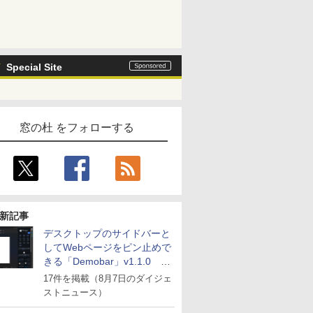
Special Site
窓の杜 をフォローする
新記事
デスクトップのサイドバーと
してWebページをピン止めで
きる「Demobar」v1.1.0 ほ
か
17件を掲載（8月7日のダイジェ
ストニュース）