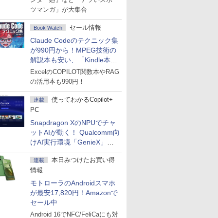
ツマンガ」が大集合
セール情報
Book Watch
Claude Codeのテクニック集
が990円から！MPEG技術の
解説本も安い、「Kindle本サ
マーセール」第2弾開始！
ExcelのCOPILOT関数本やRAG
の活用本も990円！
使ってわかるCopilot+
連載
PC
Snapdragon XのNPUでチャ
ットAIが動く！ Qualcomm向
けAI実行環境「GenieX」を
試してみた
本日みつけたお買い得
連載
情報
モトローラのAndroidスマホ
が最安17,820円！Amazonで
セール中
Android 16でNFC/FeliCaにも対