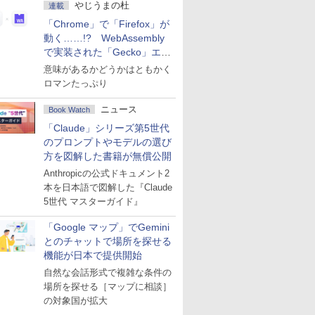
やじうまの杜
連載
「Chrome」で「Firefox」が
動く……!? WebAssembly
で実装された「Gecko」エン
ジン
意味があるかどうかはともかく
ロマンたっぷり
ニュース
Book Watch
「Claude」シリーズ第5世代
のプロンプトやモデルの選び
方を図解した書籍が無償公開
Anthropicの公式ドキュメント2
本を日本語で図解した『Claude
5世代 マスターガイド』
「Google マップ」でGemini
とのチャットで場所を探せる
機能が日本で提供開始
自然な会話形式で複雑な条件の
場所を探せる［マップに相談］
の対象国が拡大