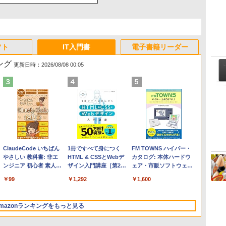
フト
IT入門書
電子書籍リーダー
ング
更新日時：2026/08/08 00:05
Apple 2026 MacBook
Microsoft Office
ClaudeCode いちばん
【Amazon.co.jp限定】
Robloxギフトカード -
1冊ですべて身につく
FMV ノートパソコン
Windows版 | Minecraft
FM TOWNS ハイパー・
Air M5チップ搭載13イ
Home & Business
やさしい 教科書: 非エ
HP ノートパソコン 15-
2,000 Robux 【限定バ
HTML & CSSとWebデ
WE1-K3 (MS 365
(マインクラフト): Java &
カタログ: 本体ハードウ
ンチノートブック：AI
2024(最新 永続版)|オン
ンジニア 初心者 素人
fd 15.6インチ 16GBメ
ーチャルアイテムを含
ザイン入門講座［第2
Personal/Copilotキー搭
Bedrock Edition | オンラ
ェア・市販ソフトウェア
とApple Intelligence、
ラインコード
でも安心 使い方 マニュ
モリ 512GB SSD イン
む】 【オンラインゲー
版］
載/Win 11/15.6型/Core
インコード版
のパーフェクトリストと
￥261,414
￥39,582
￥99
￥129,800
￥3,200
￥1,292
￥139,880
￥3,600
￥1,600
13.6インチLiquid
版|Windows11、
アル AI副業にもコンテ
テル Core 5
ムコード】 ロブロック
i5/16GB/SSD 512GB/ホ
最新エミュレータ紹介
Retinaディスプレイ、
10/mac対応|PC2台
ンツ作成にもKindle出
ス | オンラインコード
ワイト)
16GBユニファイドメモ
版にも！ 非エンジニア
版
FMVWK3E15W_AZ
mazonランキングをもっと見る
リ、1TB SSDストレー
のためのAIコーディン
ジ、12MPセンターフレ
グ入門シリーズ
ームカメラ、日本語キ