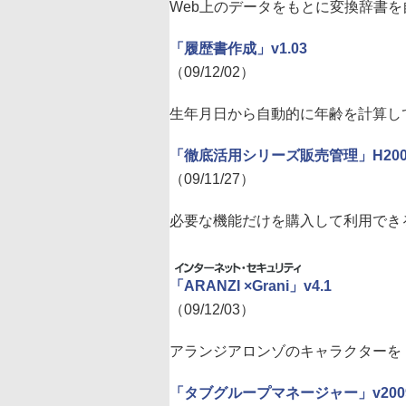
Web上のデータをもとに変換辞書を
「履歴書作成」v1.03
（09/12/02）
生年月日から自動的に年齢を計算し
「徹底活用シリーズ販売管理」H200-
（09/11/27）
必要な機能だけを購入して利用でき
「ARANZI ×Grani」v4.1
（09/12/03）
アランジアロンゾのキャラクターを「G
「タブグループマネージャー」v2009.1