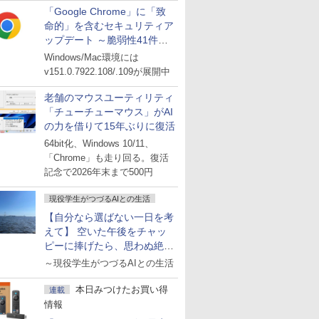
「Google Chrome」に「致
命的」を含むセキュリティア
ップデート ～脆弱性41件に
対処
Windows/Mac環境には
v151.0.7922.108/.109が展開中
老舗のマウスユーティリティ
「チューチューマウス」がAI
の力を借りて15年ぶりに復活
64bit化、Windows 10/11、
「Chrome」も走り回る。復活
記念で2026年末まで500円
現役学生がつづるAIとの生活
【自分なら選ばない一日を考
えて】 空いた午後をチャッ
ピーに捧げたら、思わぬ絶景
に出会った話
～現役学生がつづるAIとの生活
本日みつけたお買い得
連載
情報