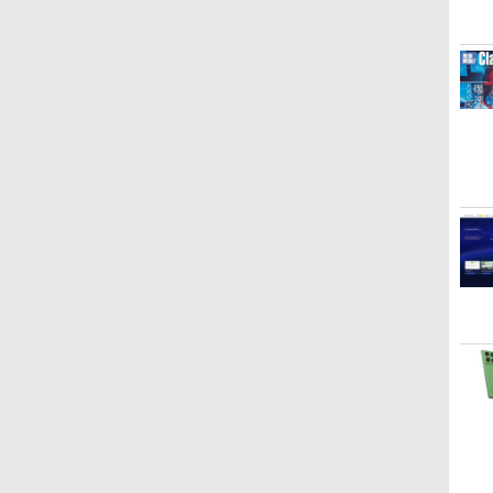
ーボード、Touch ID -
シルバー
Kindle Paperwhite シ
Amazon Kindle
New Amazon Kindle
グニチャーエディショ
Colorsoft | 16GBスト
Scribe Colorsoft | 11イ
ン (32GB) 7インチディ
レージ、防水、7インチ
ンチカラーディスプレ
スプレイ、明るさ自動
カラーディスプレイ、
イ、64GBストレージ、
￥27,980
￥31,980
￥115,980
調整、色調調節ライ
色調調節ライト、最大8
ノート機能搭載、明るさ
ト、12週間持続バッテ
週間持続バッテリー、
自動調整、色調調節ライ
リー、広告なし、メタ
広告無し、ブラック
ト、プレミアムペン付
リックブラック
(2025年発売)
き、グラファイト