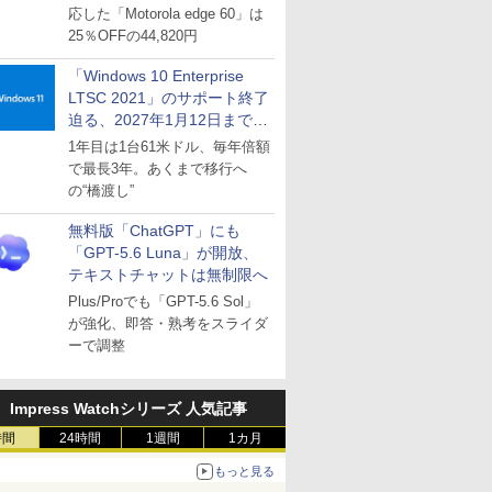
応した「Motorola edge 60」は
25％OFFの44,820円
「Windows 10 Enterprise
LTSC 2021」のサポート終了
迫る、2027年1月12日まで
～ESUは9月1日から販売
1年目は1台61米ドル、毎年倍額
で最長3年。あくまで移行へ
の“橋渡し”
無料版「ChatGPT」にも
「GPT-5.6 Luna」が開放、
テキストチャットは無制限へ
Plus/Proでも「GPT-5.6 Sol」
が強化、即答・熟考をスライダ
ーで調整
Impress Watchシリーズ 人気記事
時間
24時間
1週間
1カ月
もっと見る