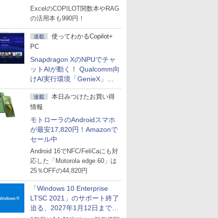
マーセール」第2弾開始！
ExcelのCOPILOT関数本やRAG
の活用本も990円！
使ってわかるCopilot+
連載
PC
Snapdragon XのNPUでチャ
ットAIが動く！ Qualcomm向
けAI実行環境「GenieX」を
試してみた
本日みつけたお買い得
連載
情報
モトローラのAndroidスマホ
が最安17,820円！Amazonで
セール中
Android 16でNFC/FeliCaにも対
応した「Motorola edge 60」は
25％OFFの44,820円
「Windows 10 Enterprise
LTSC 2021」のサポート終了
迫る、2027年1月12日まで
～ESUは9月1日から販売