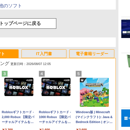
の他のソフト
トップページに戻る
フト
IT入門書
電子書籍リーダー
キング
更新日時：2026/08/07 12:05
Apple 2026 MacBook
Robloxギフトカード -
【Amazon.co.jp限定】
Robloxギフトカード -
FMV ノートパソコン
Windows版 | Minecraft
Air M5チップ搭載13イ
2,000 Robux 【限定バ
HP ノートパソコン 15-
1000 Robux 【限定バ
WE1-K3 (MS 365
(マインクラフト): Java &
ンチノートブック：AI
ーチャルアイテムを含
fd 15.6インチ 16GBメ
ーチャルアイテムを含
Personal/Copilotキー搭
Bedrock Edition | オンラ
とApple Intelligence、
む】 【オンラインゲー
モリ 512GB SSD イン
む】 【オンラインゲー
載/Win 11/15.6型/Core
インコード版
￥298,901
￥3,200
￥129,800
￥1,600
￥139,880
￥3,600