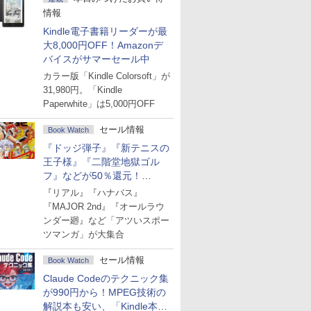
情報
Kindle電子書籍リーダーが最
大8,000円OFF！Amazonデ
バイスがサマーセール中
カラー版「Kindle Colorsoft」が
31,980円。「Kindle
Paperwhite」は5,000円OFF
セール情報
Book Watch
『ドッジ弾子』『新テニスの
王子様』『二階堂地獄ゴル
フ』などが50％還元！
Amazonマンガ週末セール
『リアル』『ハナバス』
『MAJOR 2nd』『オールラウ
ンダー廻』など「アツいスポー
ツマンガ」が大集合
セール情報
Book Watch
Claude Codeのテクニック集
が990円から！MPEG技術の
解説本も安い、「Kindle本サ