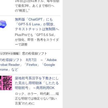
1年目は1台61米ドル、毎年倍額
で最長3年。あくまで移行へ
の“橋渡し”
無料版「ChatGPT」にも
「GPT-5.6 Luna」が開放、
テキストチャットは無制限へ
Plus/Proでも「GPT-5.6 Sol」
が強化、即答・熟考をスライダ
ーで調整
窓の杜収録ソフト
ップデート情報
の杜収録ソフト 8月7日 ～「Adobe
robat Reader」「Firefox」「Google
hrome」など
築地初号系活字を下敷きにし
た見出し用明朝体「したたる
明朝初号」 ～商用利用OK
ロック、ホラー、時代劇……端
正な明朝では物足りない“強い
言葉”のために