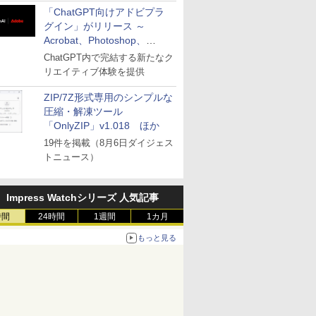
「ChatGPT向けアドビプラ
グイン」がリリース ～
Acrobat、Photoshop、
Premiereなどの機能を1つの
ChatGPT内で完結する新たなク
プラグインに統合
リエイティブ体験を提供
ZIP/7Z形式専用のシンプルな
圧縮・解凍ツール
「OnlyZIP」v1.018 ほか
19件を掲載（8月6日ダイジェス
トニュース）
Impress Watchシリーズ 人気記事
時間
24時間
1週間
1カ月
もっと見る