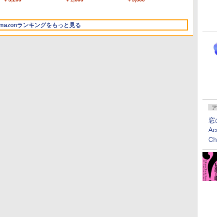
13.6インチLiquid
ムコード】 ロブロック
テル Core 5
ムコード】 ロブロック
i5/16GB/SSD 512GB/ホ
Retinaディスプレイ、
ス | オンラインコード
ス |オンラインコード版
ワイト)
24GBユニファイドメモ
版
FMVWK3E15W_AZ
mazonランキングをもっと見る
リ、1TB SSDストレー
ジ、12MPセンターフレ
ームカメラ、日本語キ
ーボード、Touch ID -
ミッドナイト
ア
窓
ClaudeCode いちばん
Kindle Paperwhite シ
1冊ですべて身につく
Amazon Kindle
FM TOWNS ハイパー・
New Amazon Kindle
Ac
やさしい 教科書: 非エ
グニチャーエディショ
HTML & CSSとWebデ
Colorsoft | 16GBスト
カタログ: 本体ハードウ
Scribe Colorsoft | 11イ
C
ンジニア 初心者 素人
ン (32GB) 7インチディ
ザイン入門講座［第2
レージ、防水、7インチ
ェア・市販ソフトウェア
ンチカラーディスプレ
でも安心 使い方 マニュ
スプレイ、明るさ自動
版］
カラーディスプレイ、
のパーフェクトリストと
イ、64GBストレージ、
￥99
￥27,980
￥2,326
￥31,980
￥1,600
￥115,980
アル AI副業にもコンテ
調整、色調調節ライ
色調調節ライト、最大8
最新エミュレータ紹介
ノート機能搭載、明るさ
ンツ作成にもKindle出
ト、12週間持続バッテ
週間持続バッテリー、
自動調整、色調調節ライ
版にも！ 非エンジニア
リー、広告なし、メタ
広告無し、ブラック
ト、プレミアムペン付
のためのAIコーディン
リックブラック
(2025年発売)
き、グラファイト
グ入門シリーズ