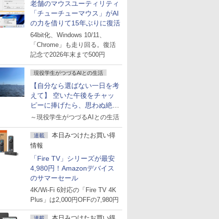
老舗のマウスユーティリティ
「チューチューマウス」がAI
の力を借りて15年ぶりに復活
64bit化、Windows 10/11、
「Chrome」も走り回る。復活
記念で2026年末まで500円
現役学生がつづるAIとの生活
【自分なら選ばない一日を考
えて】 空いた午後をチャッ
ピーに捧げたら、思わぬ絶景
に出会った話
～現役学生がつづるAIとの生活
本日みつけたお買い得
連載
情報
「Fire TV」シリーズが最安
4,980円！Amazonデバイス
のサマーセール
4K/Wi-Fi 6対応の「Fire TV 4K
Plus」は2,000円OFFの7,980円
本日みつけたお買い得
連載