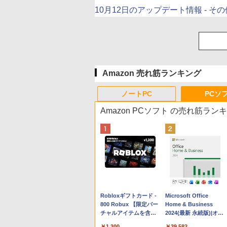
10月12日のアップデート情報 - そ
Amazon 売れ筋ランキング
ノートPC
PCソ
Amazon PCソフト の売れ筋ラン
Apple 2026 MacBook
Robloxギフトカード -
tomtoc 360°保護 15.6
Microsoft Office
Neo A18 Proチップ搭
800 Robux 【限定バー
16インチ パソコンケー
Home & Business
載13インチノートブッ
チャルアイテムを含
ス Dell NEC Lavie
2024(最新 永続版)|オン
ク：AIとApple
む】 【オンラインゲー
ASUS HP dynabook
ラインコード
￥162,598
￥1,300
￥2,952
￥39,582