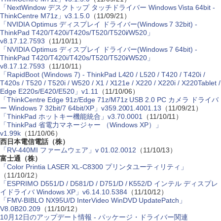
「NextWindow デスクトップ タッチドライバー Windows Vista 64bit -
ThinkCentre M71z」v3.1.5.0
（11/09/21）
「NVIDIA Optimus ディスプレイ ドライバー(Windows 7 32bit) -
ThinkPad T420/T420i/T420s/T520/T520i/W520」
v8.17.12.7593
（11/10/11）
「NVIDIA Optimus ディスプレイ ドライバー(Windows 7 64bit) -
ThinkPad T420/T420i/T420s/T520/T520i/W520」
v8.17.12.7593
（11/10/11）
「RapidBoot (Windows 7) - ThinkPad L420 / L520 / T420 / T420i /
T420s / T520 / T520i / W520 / X1 / X121e / X220 / X220i / X220Tablet /
Edge E220s/E420/E520」v1.11
（11/10/06）
「ThinkCentre Edge 91z/Edge 71z/M71z USB 2.0 PC カメラ ドライバ
ー Windows 7 32bit/7 64bit/XP」v359.2001.4001.13
（11/09/21）
「ThinkPad ホットキー機能統合」v3.70.0001
（11/10/11）
「ThinkPad 省電力マネージャー （Windows XP）」
v1.99k
（11/10/06）
西日本電信電話（株）
「RV-440MI ファームウェア」v 01.02.0012
（11/10/13）
富士通（株）
「Color Printia LASER XL-C8300 プリンタユーティリティ」
（11/10/12）
「ESPRIMO D551/D / D581/D / D751/D / K552/D インテル ディスプレ
イドライバ Windows XP」v6.14.10.5384
（11/10/12）
「FMV-BIBLO NX95U/D InterVideo WinDVD UpdatePatch」
V8.0B20.209
（11/10/12）
10月12日のアップデート情報 - パッケージ・ドライバー関連