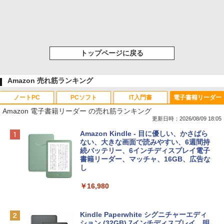
トップページに戻る
Amazon 売れ筋ランキング
ノートPC
PCソフト
IT入門書
電子書籍リーダー
Amazon 電子書籍リーダー の売れ筋ランキング
更新日時：2026/08/09 18:05
Apple 2026 MacBook Neo A18 Proチッ
Robloxギフトカード - 800 Robux 【限
生成AIパスポート公式テキスト 第４版
Amazon Kindle - 目に優しい、かさばら
プ搭載13インチノートブック：AIとAppl
定バーチャルアイテムを含む】 【オンラ
ない、大きな画面で読みやすい、6週間持
e Intelligenceのために設計、Liquid Ret
インゲームコード】 ロブロックス | オン
続バッテリー、6インチディスプレイ電子
￥1,766
inaディスプレイ、8GBユニファイドメモ
ラインコード版
書籍リーダー、マッチャ、16GB、広告な
リ、256GB SSDストレージ、1080p Fac
し
eTime HDカメラ - インディゴ
￥1,300
￥16,980
￥113,748
1冊ですべて身につくHTML & CSSとWe
bデザイン入門講座［第2版］
Robloxギフトカード - 1000 Robux 【限
定バーチャルアイテムを含む】 【オンラ
Kindle Paperwhite シグニチャーエディ
tomtoc 360°保護 15.6 16インチ パソコ
インゲームコード】 ロブロックス |オン
ション (32GB) 7インチディスプレイ、明
￥1,292