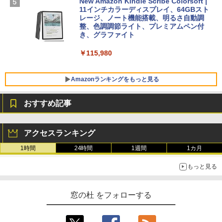
FMV ノートパソコン WE1-K3 (MS 365 P
New Amazon Kindle Scribe Colorsoft |
￥3,600
ersonal/Copilotキー搭載/Win 11/15.6型/
11インチカラーディスプレイ、64GBスト
Core i5/16GB/SSD 512GB/ホワイト) FM
レージ、ノート機能搭載、明るさ自動調
VWK3E15W_AZ
整、色調調節ライト、プレミアムペン付
き、グラファイト
￥139,880
￥115,980
Amazonランキングをもっと見る
おすすめ記事
アクセスランキング
1時間
24時間
1週間
1カ月
もっと見る
窓の杜 をフォローする