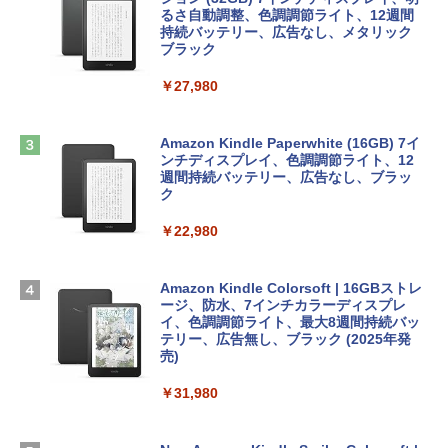
ンケース Dell NEC Lavie ASUS HP dyna
ラインコード版
るさ自動調整、色調調節ライト、12週間
book Lenovo対応
持続バッテリー、広告なし、メタリック
ブラック
￥1,600
￥2,952
ClaudeCode いちばんやさしい 教科書:
￥27,980
非エンジニア 初心者 素人 でも安心 使い
方 マニュアル AI副業にもコンテンツ作成
Robloxギフトカード - 2,000 Robux 【限
にもKindle出版にも！ 非エンジニアのた
Apple 2026 MacBook Air M5チップ搭載
定バーチャルアイテムを含む】 【オンラ
めのAIコーディング入門シリーズ
13インチノートブック：AIとApple Intell
インゲームコード】 ロブロックス | オン
Amazon Kindle Paperwhite (16GB) 7イ
igence、13.6インチLiquid Retinaディ
ラインコード版
ンチディスプレイ、色調調節ライト、12
￥99
スプレイ、16GBユニファイドメモリ、1
週間持続バッテリー、広告なし、ブラッ
TB SSDストレージ、12MPセンターフレ
ク
￥3,200
ームカメラ、日本語キーボード、Touch I
D - ミッドナイト
￥22,980
AIイラスト表現辞典: 思い通りの絵を引き
出す プロンプトの言葉 AI画像生成シリー
Microsoft Office Home & Business 202
￥278,800
ズ (はぴーイラストLabo)
4(最新 永続版)|オンラインコード版|Wind
ows11、10/mac対応|PC2台
Amazon Kindle Colorsoft | 16GBストレ
￥480
ージ、防水、7インチカラーディスプレ
【Amazon.co.jp限定】 HP ノートパソコ
イ、色調調節ライト、最大8週間持続バッ
￥39,582
ン 15-fd 15.6インチ 16GBメモリ 512GB
テリー、広告無し、ブラック (2025年発
SSD インテル Core 5
売)
FM TOWNS ハイパー・カタログ: 本体ハ
ードウェア・市販ソフトウェアのパーフ
Windows版 | Minecraft (マインクラフ
￥129,800
￥31,980
ェクトリストと最新エミュレータ紹介
ト): Java & Bedrock Edition | オンライ
ンコード版
￥1,600