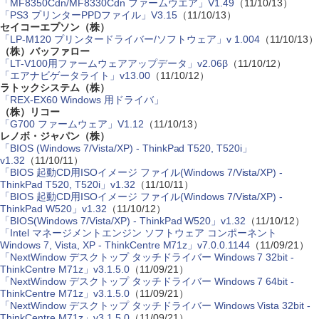
「MF8350Cdn/MF8330Cdn ファームウエア」V1.49
（11/10/13）
「PS3 プリンターPPDファイル」V3.15
（11/10/13）
セイコーエプソン（株）
「LP-M120 プリンタードライバー/ソフトウェア」v 1.004
（11/10/13）
（株）バッファロー
「LT-V100用ファームウェアアップデータ」v2.06β
（11/10/12）
「エアナビゲータライト」v13.00
（11/10/12）
ラトックシステム（株）
「REX-EX60 Windows 用ドライバ」
（株）リコー
「G700 ファームウェア」V1.12
（11/10/13）
レノボ・ジャパン（株）
「BIOS (Windows 7/Vista/XP) - ThinkPad T520, T520i」
v1.32
（11/10/11）
「BIOS 起動CD用ISOイメージ ファイル(Windows 7/Vista/XP) -
ThinkPad T520, T520i」v1.32
（11/10/11）
「BIOS 起動CD用ISOイメージ ファイル(Windows 7/Vista/XP) -
ThinkPad W520」v1.32
（11/10/12）
「BIOS(Windows 7/Vista/XP) - ThinkPad W520」v1.32
（11/10/12）
「Intel マネージメントエンジン ソフトウェア コンポーネント
Windows 7, Vista, XP - ThinkCentre M71z」v7.0.0.1144
（11/09/21）
「NextWindow デスクトップ タッチドライバー Windows 7 32bit -
ThinkCentre M71z」v3.1.5.0
（11/09/21）
「NextWindow デスクトップ タッチドライバー Windows 7 64bit -
ThinkCentre M71z」v3.1.5.0
（11/09/21）
「NextWindow デスクトップ タッチドライバー Windows Vista 32bit -
ThinkCentre M71z」v3.1.5.0
（11/09/21）