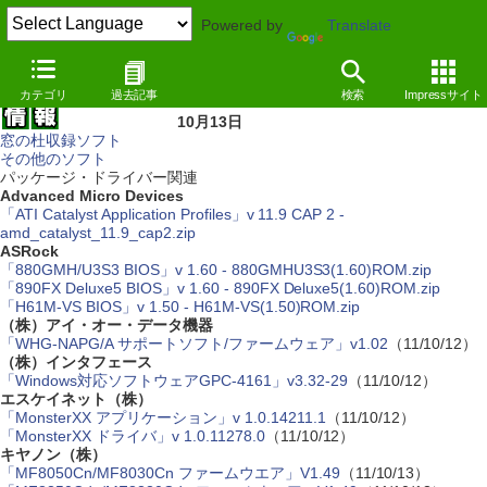
Powered by
Translate
カテゴリ
過去記事
検索
Impressサイト
10月13日
窓の杜収録ソフト
その他のソフト
パッケージ・ドライバー関連
Advanced Micro Devices
「ATI Catalyst Application Profiles」v 11.9 CAP 2 -
amd_catalyst_11.9_cap2.zip
ASRock
「880GMH/U3S3 BIOS」v 1.60 - 880GMHU3S3(1.60)ROM.zip
「890FX Deluxe5 BIOS」v 1.60 - 890FX Deluxe5(1.60)ROM.zip
「H61M-VS BIOS」v 1.50 - H61M-VS(1.50)ROM.zip
（株）アイ・オー・データ機器
「WHG-NAPG/A サポートソフト/ファームウェア」v1.02
（11/10/12）
（株）インタフェース
「Windows対応ソフトウェアGPC-4161」v3.32-29
（11/10/12）
エスケイネット（株）
「MonsterXX アプリケーション」v 1.0.14211.1
（11/10/12）
「MonsterXX ドライバ」v 1.0.11278.0
（11/10/12）
キヤノン（株）
「MF8050Cn/MF8030Cn ファームウエア」V1.49
（11/10/13）