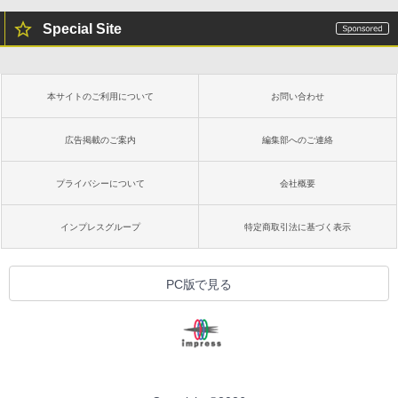
Special Site
Kindle Paperwhite シグニチャーエディ
ション (32GB) 7インチディスプレイ、明
るさ自動調整、色調調節ライト、12週間
持続バッテリー、広告なし、メタリック
本サイトのご利用について
お問い合わせ
ブラック
￥32,980
広告掲載のご案内
編集部へのご連絡
プライバシーについて
会社概要
Amazon Kindle Colorsoft | 16GBストレ
ージ、防水、7インチカラーディスプレ
イ、色調調節ライト、最大8週間持続バッ
インプレスグループ
特定商取引法に基づく表示
テリー、広告無し、ブラック (2025年発
売)
￥39,980
PC版で見る
New Amazon Kindle Scribe Colorsoft |
11インチカラーディスプレイ、64GBスト
レージ、ノート機能搭載、明るさ自動調
整、色調調節ライト、プレミアムペン付
き、グラファイト