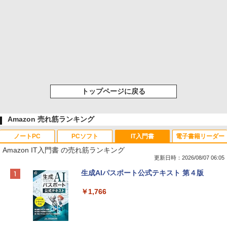
トップページに戻る
Amazon 売れ筋ランキング
ノートPC
PCソフト
IT入門書
電子書籍リーダー
Amazon IT入門書 の売れ筋ランキング
更新日時：2026/08/07 06:05
Apple 2026 MacBook Neo A18 Proチッ
Robloxギフトカード - 800 Robux 【限
生成AIパスポート公式テキスト 第４版
プ搭載13インチノートブック：AIとAppl
定バーチャルアイテムを含む】 【オンラ
e Intelligence、Liquid Retinaディスプ
インゲームコード】 ロブロックス | オン
￥1,766
レイ、8GBメモリ、512GB SSD、1080p
ラインコード版
FaceTime HDカメラ、Touch ID - インデ
ィゴ + 3年延長 AppleCare+ for 13インチ
￥1,300
MacBook Neo(A18 Pro)|ダウンロード版