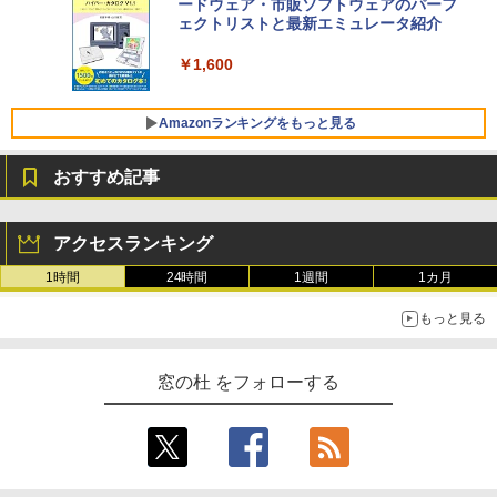
ードウェア・市販ソフトウェアのパーフ
Windows版 | Minecraft (マインクラフ
SSD インテル Core 5
ェクトリストと最新エミュレータ紹介
ト): Java & Bedrock Edition | オンライ
ンコード版
￥129,800
￥1,600
￥3,600
FMV ノートパソコン WE1-K3 (MS 365 P
Amazonランキングをもっと見る
ersonal/Copilotキー搭載/Win 11/15.6型/
Core i5/16GB/SSD 512GB/ホワイト) FM
おすすめ記事
VWK3E15W_AZ
Amazon Kindle Paperwhite (16GB) 7イ
￥123,400
ンチディスプレイ、色調調節ライト、12
アクセスランキング
週間持続バッテリー、広告なし、ブラッ
ク
1時間
24時間
1週間
1カ月
￥27,980
もっと見る
Amazon Kindle - 目に優しい、かさばら
窓の杜 をフォローする
ない、大きな画面で読みやすい、6週間持
続バッテリー、6インチディスプレイ電子
書籍リーダー、ブラック、16GB、広告な
し
￥19,980