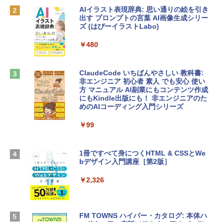
AIイラスト表現辞典: 思い通りの絵を引き
￥162,598
出す プロンプトの言葉 AI画像生成シリー
Microsoft Office Home & Business 202
ズ (はぴーイラストLabo)
4(最新 永続版)|オンラインコード版|Wind
ows11、10/mac対応|PC2台
tomtoc 360°保護 15.6 16インチ パソコ
￥480
ンケース Dell NEC Lavie ASUS HP dyna
￥39,582
book Lenovo対応
ClaudeCode いちばんやさしい 教科書:
￥2,952
非エンジニア 初心者 素人 でも安心 使い
Robloxギフトカード - 2,000 Robux 【限
方 マニュアル AI副業にもコンテンツ作成
定バーチャルアイテムを含む】 【オンラ
にもKindle出版にも！ 非エンジニアのた
インゲームコード】 ロブロックス | オン
めのAIコーディング入門シリーズ
Apple 2026 MacBook Air M5チップ搭載
ラインコード版
13インチノートブック：AIとApple Intell
igence、13.6インチLiquid Retinaディ
￥99
￥3,200
スプレイ、24GBユニファイドメモリ、1
TB SSD、12MPセンターフレームカメ
ラ、Touch ID - ミッドナイト + 3年延長
1冊ですべて身につくHTML & CSSとWe
Robloxギフトカード - 1000 Robux 【限
AppleCare+ for 13インチMacBook Air
bデザイン入門講座［第2版］
定バーチャルアイテムを含む】 【オンラ
(M5)|ダウンロード版
インゲームコード】 ロブロックス |オン
ラインコード版
￥2,326
￥347,600
￥1,600
【Amazon.co.jp限定】 HP ノートパソコ
FM TOWNS ハイパー・カタログ: 本体ハ
ン 15-fd 15.6インチ 16GBメモリ 512GB