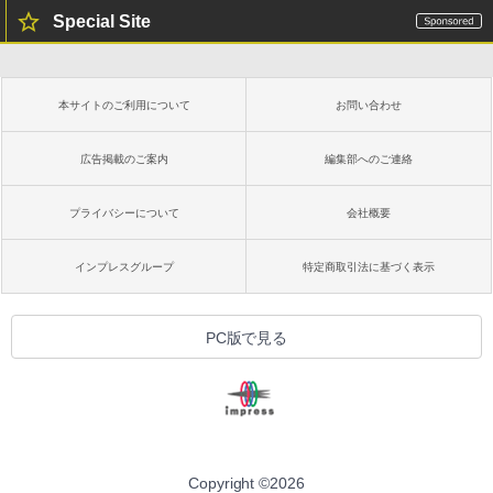
非エンジニア 初心者 素人 でも安心 使い
Robloxギフトカード - 2,000 Robux 【限
Special Site
方 マニュアル AI副業にもコンテンツ作成
定バーチャルアイテムを含む】 【オンラ
にもKindle出版にも！ 非エンジニアのた
インゲームコード】 ロブロックス | オン
Kindle Paperwhite シグニチャーエディ
めのAIコーディング入門シリーズ
ラインコード版
ション (32GB) 7インチディスプレイ、明
るさ自動調整、色調調節ライト、12週間
持続バッテリー、広告なし、メタリック
￥99
￥3,200
本サイトのご利用について
お問い合わせ
ブラック
￥27,980
広告掲載のご案内
編集部へのご連絡
1冊ですべて身につくHTML & CSSとWe
Robloxギフトカード - 1000 Robux 【限
bデザイン入門講座［第2版］
定バーチャルアイテムを含む】 【オンラ
インゲームコード】 ロブロックス |オン
プライバシーについて
会社概要
ラインコード版
Amazon Kindle Colorsoft | 16GBストレ
￥2,326
ージ、防水、7インチカラーディスプレ
イ、色調調節ライト、最大8週間持続バッ
￥1,600
インプレスグループ
特定商取引法に基づく表示
テリー、広告無し、ブラック (2025年発
売)
FM TOWNS ハイパー・カタログ: 本体ハ
ードウェア・市販ソフトウェアのパーフ
Windows版 | Minecraft (マインクラフ
￥31,980
PC版で見る
ェクトリストと最新エミュレータ紹介
ト): Java & Bedrock Edition | オンライ
ンコード版
￥1,600
New Amazon Kindle Scribe Colorsoft |
￥3,600
11インチカラーディスプレイ、64GBスト
レージ、ノート機能搭載、明るさ自動調
整、色調調節ライト、プレミアムペン付
き、グラファイト
Copyright ©
2026