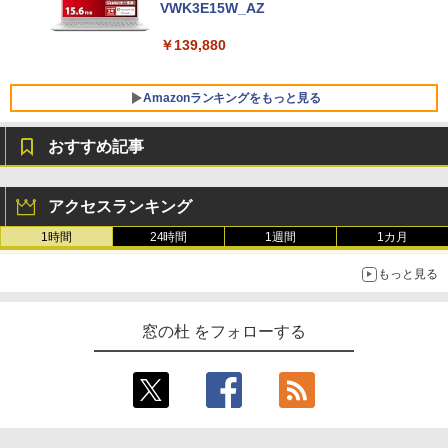
VWK3E15W_AZ
￥139,880
Amazonランキングをもっと見る
おすすめ記事
Robloxギフトカード - 800 Robux 【限
生成AIパスポート公式テキスト 第４版
Amazon Kindle Paperwhite (16GB) 7イ
定バーチャルアイテムを含む】 【オンラ
ンチディスプレイ、色調調節ライト、12
アクセスランキング
インゲームコード】 ロブロックス | オン
週間持続バッテリー、広告なし、ブラッ
￥1,766
ラインコード版
ク
1時間
24時間
1週間
1カ月
￥1,300
￥22,980
もっと見る
AIイラスト表現辞典: 思い通りの絵を引き
出す プロンプトの言葉 AI画像生成シリー
Microsoft Office Home & Business 202
Amazon Kindle - 目に優しい、かさばら
窓の杜 をフォローする
ズ (はぴーイラストLabo)
4(最新 永続版)|オンラインコード版|Wind
ない、大きな画面で読みやすい、6週間持
ows11、10/mac対応|PC2台
続バッテリー、6インチディスプレイ電子
書籍リーダー、ブラック、16GB、広告な
￥480
し
￥39,582
￥16,980
ClaudeCode いちばんやさしい 教科書: