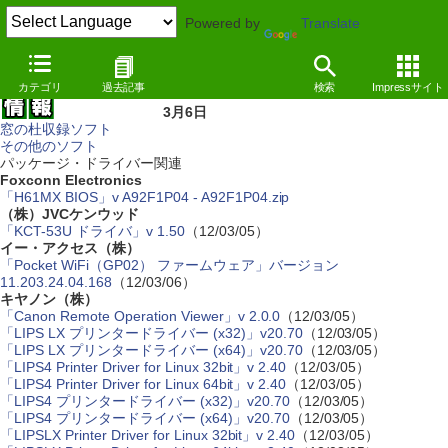
Powered by
Translate
カテゴリ
過去記事
検索
Impressサイト
3月6日
窓の杜収録ソフト
その他のソフト
パッケージ・ドライバー関連
Foxconn Electronics
「H61MX BIOS」v A92F1P04 - A92F1P04.zip
（株）JVCケンウッド
「KCT-53U ドライバ」v 1.50
（12/03/05）
イー・アクセス（株）
「Pocket WiFi（GP02） ファームウェア」バージョン
11.203.24.04.168
（12/03/06）
キヤノン（株）
「Canon Remote Operation Viewer」v 2.0.0
（12/03/05）
「LIPS LX プリンタードライバー (x32)」v20.70
（12/03/05）
「LIPS LX プリンタードライバー (x64)」v20.70
（12/03/05）
「LIPS4 Printer Driver for Linux 32bit」v 2.40
（12/03/05）
「LIPS4 Printer Driver for Linux 64bit」v 2.40
（12/03/05）
「LIPS4 プリンタードライバー (x32)」v20.70
（12/03/05）
「LIPS4 プリンタードライバー (x64)」v20.70
（12/03/05）
「LIPSLX Printer Driver for Linux 32bit」v 2.40
（12/03/05）