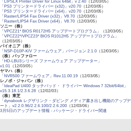
「LIPSLX Printer Driver for Linux 64bit」v 2.40
（12/03/05）
「PS3 プリンタードライバー (x32)」v20.70
（12/03/05）
「PS3 プリンタードライバー (x64)」v20.70
（12/03/05）
「Raster/LIPS4 Fax Driver (x32)」V8.70
（12/03/05）
「Raster/LIPS4 Fax Driver (x64)」V8.70
（12/03/05）
ソニー（株）
「VPCZ21* BIOS R0172H5 アップデートプログラム」
（12/03/05）
「VPCZ22*/VPCZ23* BIOS R1012H5 アップデートプログラム」
（12/03/05）
パイオニア（株）
「NSP-D10P-K/V ファームウェア」バージョン 2.1.0
（12/03/05）
（株）バッファロー
「HD-LBU3シリーズ ファームウェア アップデーター」
v1.01
（12/03/05）
ヤマハ（株）
「NVR500 ファームウェア」Rev.11.00.19
（12/03/05）
レノボ・ジャパン（株）
「IdeaPad U400 タッチパッド・ ドライバー Windows 7 32bit/64bit」
v15.3.18.1/2.3.6.28
（12/02/03）
（株）東芝
「dynabook レグザリンク・ダビング メディア書き出し機能のアップデ
ート」v2.2.0.96/2.2.6.100/2.2.6.200
（12/03/06）
3月5日のアップデート情報 - パッケージ・ドライバー関連