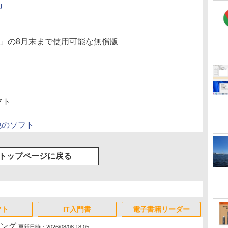
版」
e」の8月末まで使用可能な無償版
フト
他のソフト
トップページに戻る
フト
IT入門書
電子書籍リーダー
キング
更新日時：2026/08/08 18:05