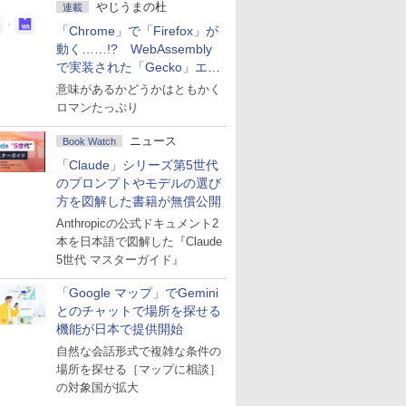
やじうまの杜
連載
「Chrome」で「Firefox」が
動く……!? WebAssembly
で実装された「Gecko」エン
ジン
意味があるかどうかはともかく
ロマンたっぷり
ニュース
Book Watch
「Claude」シリーズ第5世代
のプロンプトやモデルの選び
方を図解した書籍が無償公開
Anthropicの公式ドキュメント2
本を日本語で図解した『Claude
5世代 マスターガイド』
「Google マップ」でGemini
とのチャットで場所を探せる
機能が日本で提供開始
自然な会話形式で複雑な条件の
場所を探せる［マップに相談］
の対象国が拡大