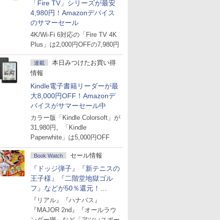
「Fire TV」シリーズが最安
4,980円！Amazonデバイス
のサマーセール
4K/Wi-Fi 6対応の「Fire TV 4K
Plus」は2,000円OFFの7,980円
本日みつけたお買い得
連載
情報
Kindle電子書籍リーダーが最
大8,000円OFF！Amazonデ
バイスがサマーセール中
カラー版「Kindle Colorsoft」が
31,980円。「Kindle
Paperwhite」は5,000円OFF
セール情報
Book Watch
『ドッジ弾子』『新テニスの
王子様』『二階堂地獄ゴル
フ』などが50％還元！
Amazonマンガ週末セール
『リアル』『ハナバス』
『MAJOR 2nd』『オールラウ
ンダー廻』など「アツいスポー