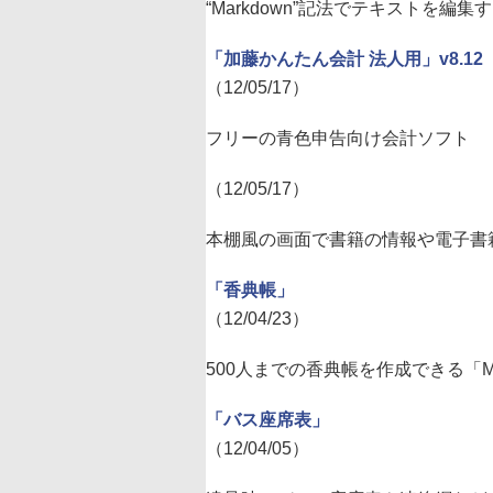
“Markdown”記法でテキストを
「加藤かんたん会計 法人用」v8.12
（12/05/17）
フリーの青色申告向け会計ソフト
（12/05/17）
本棚風の画面で書籍の情報や電子書
「香典帳」
（12/04/23）
500人までの香典帳を作成できる「MS
「バス座席表」
（12/04/05）