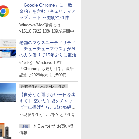
「Google Chrome」に「致
命的」を含むセキュリティア
ップデート ～脆弱性41件に
対処
Windows/Mac環境には
v151.0.7922.108/.109が展開中
老舗のマウスユーティリティ
「チューチューマウス」がAI
の力を借りて15年ぶりに復活
64bit化、Windows 10/11、
「Chrome」も走り回る。復活
記念で2026年末まで500円
現役学生がつづるAIとの生活
【自分なら選ばない一日を考
えて】 空いた午後をチャッ
ピーに捧げたら、思わぬ絶景
に出会った話
～現役学生がつづるAIとの生活
本日みつけたお買い得
連載
情報