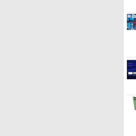
Microsoft Office
ClaudeCode いちばん
Kindle Paperwhite シ
Robloxギフトカード -
1冊ですべて身につく
Amazon Kindle
Windows版 | Minecraft
FM TOWNS ハイパー・
New Amazon Kindle
Home & Business
やさしい 教科書: 非エ
グニチャーエディショ
2,000 Robux 【限定バ
HTML & CSSとWebデ
Colorsoft | 16GBスト
(マインクラフト): Java &
カタログ: 本体ハードウ
Scribe Colorsoft | 11イ
2024(最新 永続版)|オン
ンジニア 初心者 素人
ン (32GB) 7インチディ
ーチャルアイテムを含
ザイン入門講座［第2
レージ、防水、7インチ
Bedrock Edition | オンラ
ェア・市販ソフトウェア
ンチカラーディスプレ
ラインコード
でも安心 使い方 マニュ
スプレイ、明るさ自動
む】 【オンラインゲー
版］
カラーディスプレイ、
インコード版
のパーフェクトリストと
イ、64GBストレージ、
￥39,582
￥99
￥27,980
￥3,200
￥1,292
￥31,980
￥3,600
￥1,600
￥115,980
版|Windows11、
アル AI副業にもコンテ
調整、色調調節ライ
ムコード】 ロブロック
色調調節ライト、最大8
最新エミュレータ紹介
ノート機能搭載、明るさ
10/mac対応|PC2台
ンツ作成にもKindle出
ト、12週間持続バッテ
ス | オンラインコード
週間持続バッテリー、
自動調整、色調調節ライ
版にも！ 非エンジニア
リー、広告なし、メタ
版
広告無し、ブラック
ト、プレミアムペン付
のためのAIコーディン
リックブラック
(2025年発売)
き、グラファイト
グ入門シリーズ