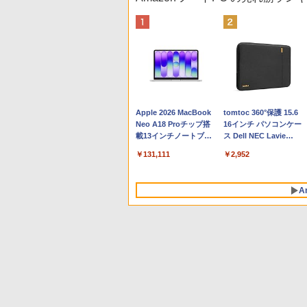
Apple 2026 MacBook
tomtoc 360°保護 15.6
Neo A18 Proチップ搭
16インチ パソコンケー
載13インチノートブッ
ス Dell NEC Lavie
ク：AIとApple
ASUS HP dynabook
￥131,111
￥2,952
Intelligenceのために設
Lenovo対応
計、Liquid Retinaディ
スプレイ、8GBユニフ
A
ァイドメモリ、512GB
SSDストレージ、
1080p FaceTime HDカ
メラ、Touch ID - シル
バー