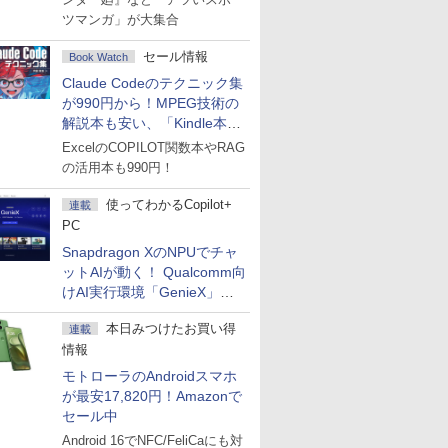
ツマンガ」が大集合
セール情報
Book Watch
Claude Codeのテクニック集
が990円から！MPEG技術の
解説本も安い、「Kindle本サ
マーセール」第2弾開始！
ExcelのCOPILOT関数本やRAG
の活用本も990円！
使ってわかるCopilot+
連載
PC
Snapdragon XのNPUでチャ
ットAIが動く！ Qualcomm向
けAI実行環境「GenieX」を
試してみた
本日みつけたお買い得
連載
情報
モトローラのAndroidスマホ
が最安17,820円！Amazonで
セール中
Android 16でNFC/FeliCaにも対