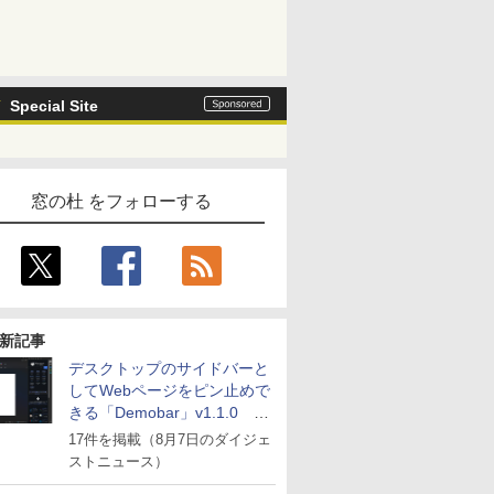
Special Site
窓の杜 をフォローする
新記事
デスクトップのサイドバーと
してWebページをピン止めで
きる「Demobar」v1.1.0 ほ
か
17件を掲載（8月7日のダイジェ
ストニュース）