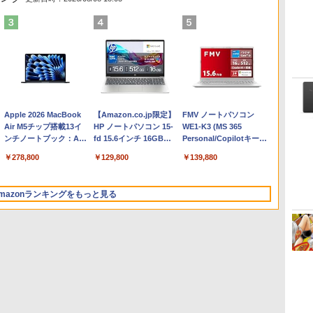
Apple 2026 MacBook
【Amazon.co.jp限定】
FMV ノートパソコン
Air M5チップ搭載13イ
HP ノートパソコン 15-
WE1-K3 (MS 365
ンチノートブック：AI
fd 15.6インチ 16GBメ
Personal/Copilotキー搭
とApple Intelligence、
モリ 512GB SSD イン
載/Win 11/15.6型/Core
￥278,800
￥129,800
￥139,880
13.6インチLiquid
テル Core 5
i5/16GB/SSD 512GB/ホ
Retinaディスプレイ、
ワイト)
16GBユニファイドメモ
FMVWK3E15W_AZ
mazonランキングをもっと見る
リ、1TB SSDストレー
ジ、12MPセンターフレ
ームカメラ、日本語キ
ーボード、Touch ID -
ミッドナイト