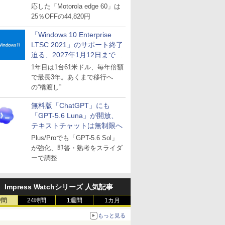
応した「Motorola edge 60」は
25％OFFの44,820円
「Windows 10 Enterprise
LTSC 2021」のサポート終了
迫る、2027年1月12日まで
～ESUは9月1日から販売
1年目は1台61米ドル、毎年倍額
で最長3年。あくまで移行へ
の“橋渡し”
無料版「ChatGPT」にも
「GPT-5.6 Luna」が開放、
テキストチャットは無制限へ
Plus/Proでも「GPT-5.6 Sol」
が強化、即答・熟考をスライダ
ーで調整
Impress Watchシリーズ 人気記事
時間
24時間
1週間
1カ月
もっと見る