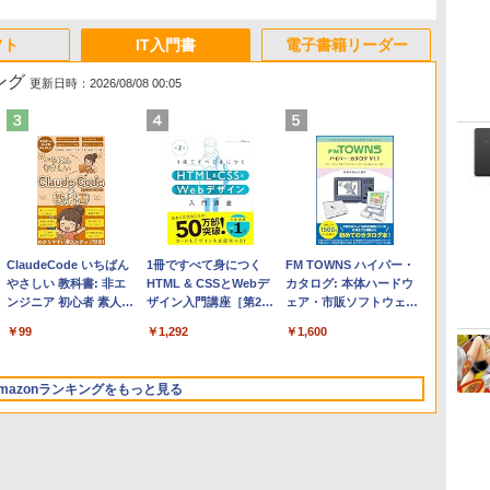
フト
IT入門書
電子書籍リーダー
ング
更新日時：2026/08/08 00:05
Apple 2026 MacBook
Microsoft Office
ClaudeCode いちばん
【Amazon.co.jp限定】
Robloxギフトカード -
1冊ですべて身につく
FMV ノートパソコン
Windows版 | Minecraft
FM TOWNS ハイパー・
Air M5チップ搭載13イ
Home & Business
やさしい 教科書: 非エ
HP ノートパソコン 15-
2,000 Robux 【限定バ
HTML & CSSとWebデ
WE1-K3 (MS 365
(マインクラフト): Java &
カタログ: 本体ハードウ
ンチノートブック：AI
2024(最新 永続版)|オン
ンジニア 初心者 素人
fd 15.6インチ 16GBメ
ーチャルアイテムを含
ザイン入門講座［第2
Personal/Copilotキー搭
Bedrock Edition | オンラ
ェア・市販ソフトウェア
とApple Intelligence、
ラインコード
でも安心 使い方 マニュ
モリ 512GB SSD イン
む】 【オンラインゲー
版］
載/Win 11/15.6型/Core
インコード版
のパーフェクトリストと
￥261,414
￥39,582
￥99
￥129,800
￥3,200
￥1,292
￥139,880
￥3,600
￥1,600
13.6インチLiquid
版|Windows11、
アル AI副業にもコンテ
テル Core 5
ムコード】 ロブロック
i5/16GB/SSD 512GB/ホ
最新エミュレータ紹介
Retinaディスプレイ、
10/mac対応|PC2台
ンツ作成にもKindle出
ス | オンラインコード
ワイト)
16GBユニファイドメモ
版にも！ 非エンジニア
版
FMVWK3E15W_AZ
mazonランキングをもっと見る
リ、1TB SSDストレー
のためのAIコーディン
ジ、12MPセンターフレ
グ入門シリーズ
ームカメラ、日本語キ
ーボード、Touch ID -
シルバー