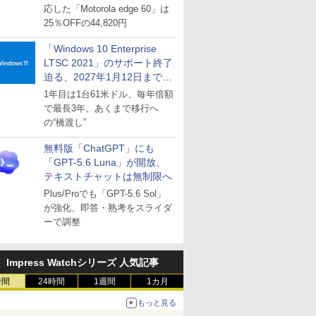
応した「Motorola edge 60」は
25％OFFの44,820円
「Windows 10 Enterprise
LTSC 2021」のサポート終了
迫る、2027年1月12日まで
～ESUは9月1日から販売
1年目は1台61米ドル、毎年倍額
で最長3年。あくまで移行へ
の“橋渡し”
無料版「ChatGPT」にも
「GPT-5.6 Luna」が開放、
テキストチャットは無制限へ
Plus/Proでも「GPT-5.6 Sol」
が強化、即答・熟考をスライダ
ーで調整
Impress Watchシリーズ 人気記事
時間
24時間
1週間
1カ月
もっと見る