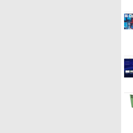
Kindle Paperwhite シ
Amazon Kindle
New Amazon Kindle
グニチャーエディショ
Colorsoft | 16GBスト
Scribe Colorsoft | 11イ
ン (32GB) 7インチディ
レージ、防水、7インチ
ンチカラーディスプレ
スプレイ、明るさ自動
カラーディスプレイ、
イ、64GBストレージ、
￥27,980
￥31,980
￥115,980
調整、色調調節ライ
色調調節ライト、最大8
ノート機能搭載、明るさ
ト、12週間持続バッテ
週間持続バッテリー、
自動調整、色調調節ライ
リー、広告なし、メタ
広告無し、ブラック
ト、プレミアムペン付
リックブラック
(2025年発売)
き、グラファイト