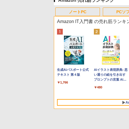
Amazon 売れ筋ランキング
ノートPC
PCソ
Amazon IT入門書 の売れ筋ランキ
Apple 2026 MacBook
Robloxギフトカード -
生成AIパスポート公式
tomtoc 360°保護 15.6
Robloxギフトカード -
AIイラスト表現辞典: 思
Neo A18 Proチップ搭
800 Robux 【限定バー
テキスト 第４版
16インチ パソコンケー
1000 Robux 【限定バ
い通りの絵を引き出す
載13インチノートブッ
チャルアイテムを含
ス Dell NEC Lavie
ーチャルアイテムを含
プロンプトの言葉 AI画
￥1,766
ク：AIとApple
む】 【オンラインゲー
ASUS HP dynabook
む】 【オンラインゲー
像生成シリーズ (はぴー
￥162,598
￥1,300
￥2,952
￥1,600
￥480
Intelligence、Liquid
ムコード】 ロブロック
Lenovo対応
ムコード】 ロブロック
イラストLabo)
Retinaディスプレイ、
ス | オンラインコード
ス |オンラインコード版
8GBメモリ、512GB
版
A
SSD、1080p FaceTime
HDカメラ、Touch ID -
インディゴ + 3年延長
AppleCare+ for 13イン
チMacBook Neo(A18
Pro)|ダウンロード版