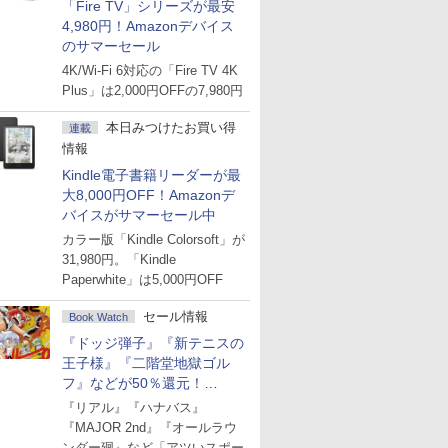
「Fire TV」シリーズが最安
4,980円！Amazonデバイス
のサマーセール
4K/Wi-Fi 6対応の「Fire TV 4K
Plus」は2,000円OFFの7,980円
本日みつけたお買い得
連載
情報
Kindle電子書籍リーダーが最
大8,000円OFF！Amazonデ
バイスがサマーセール中
カラー版「Kindle Colorsoft」が
31,980円。「Kindle
Paperwhite」は5,000円OFF
セール情報
Book Watch
『ドッジ弾子』『新テニスの
王子様』『二階堂地獄ゴル
フ』などが50％還元！
Amazonマンガ週末セール
『リアル』『ハナバス』
『MAJOR 2nd』『オールラウ
ンダー廻』など「アツいスポー