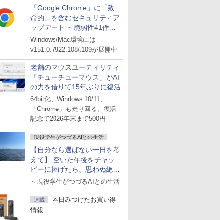
「Google Chrome」に「致
命的」を含むセキュリティア
ップデート ～脆弱性41件に
対処
Windows/Mac環境には
v151.0.7922.108/.109が展開中
老舗のマウスユーティリティ
「チューチューマウス」がAI
の力を借りて15年ぶりに復活
64bit化、Windows 10/11、
「Chrome」も走り回る。復活
記念で2026年末まで500円
現役学生がつづるAIとの生活
【自分なら選ばない一日を考
えて】 空いた午後をチャッ
ピーに捧げたら、思わぬ絶景
に出会った話
～現役学生がつづるAIとの生活
本日みつけたお買い得
連載
情報