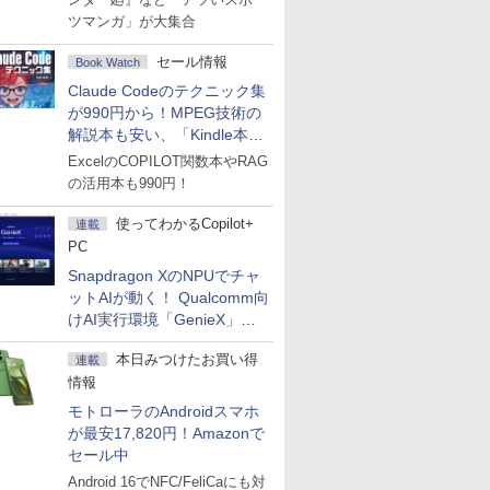
ツマンガ」が大集合
セール情報
Book Watch
Claude Codeのテクニック集
が990円から！MPEG技術の
解説本も安い、「Kindle本サ
マーセール」第2弾開始！
ExcelのCOPILOT関数本やRAG
の活用本も990円！
使ってわかるCopilot+
連載
PC
Snapdragon XのNPUでチャ
ットAIが動く！ Qualcomm向
けAI実行環境「GenieX」を
試してみた
本日みつけたお買い得
連載
情報
モトローラのAndroidスマホ
が最安17,820円！Amazonで
セール中
Android 16でNFC/FeliCaにも対