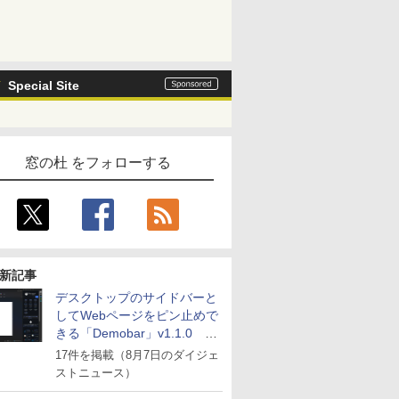
Special Site
窓の杜 をフォローする
新記事
デスクトップのサイドバーと
してWebページをピン止めで
きる「Demobar」v1.1.0 ほ
か
17件を掲載（8月7日のダイジェ
ストニュース）