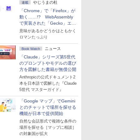
やじうまの杜
連載
「Chrome」で「Firefox」が
動く……!? WebAssembly
で実装された「Gecko」エン
ジン
意味があるかどうかはともかく
ロマンたっぷり
ニュース
Book Watch
「Claude」シリーズ第5世代
のプロンプトやモデルの選び
方を図解した書籍が無償公開
Anthropicの公式ドキュメント2
本を日本語で図解した『Claude
5世代 マスターガイド』
「Google マップ」でGemini
とのチャットで場所を探せる
機能が日本で提供開始
自然な会話形式で複雑な条件の
場所を探せる［マップに相談］
の対象国が拡大