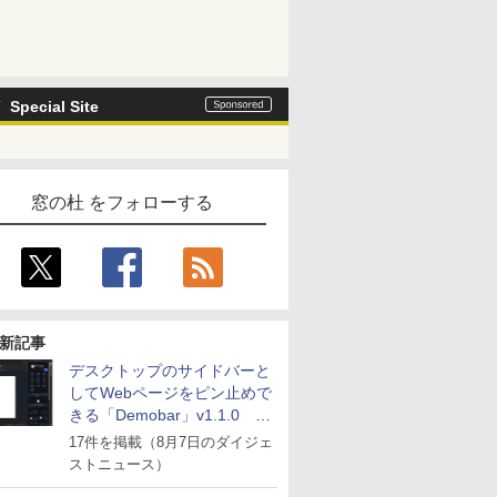
Special Site
窓の杜 をフォローする
新記事
デスクトップのサイドバーと
してWebページをピン止めで
きる「Demobar」v1.1.0 ほ
か
17件を掲載（8月7日のダイジェ
ストニュース）