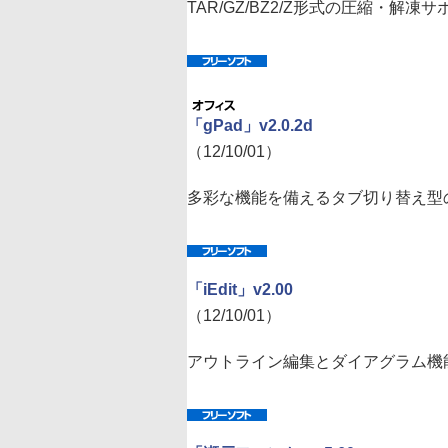
TAR/GZ/BZ2/Z形式の圧縮・解凍サ
「gPad」v2.0.2d
（12/10/01）
多彩な機能を備えるタブ切り替え型
「iEdit」v2.00
（12/10/01）
アウトライン編集とダイアグラム機