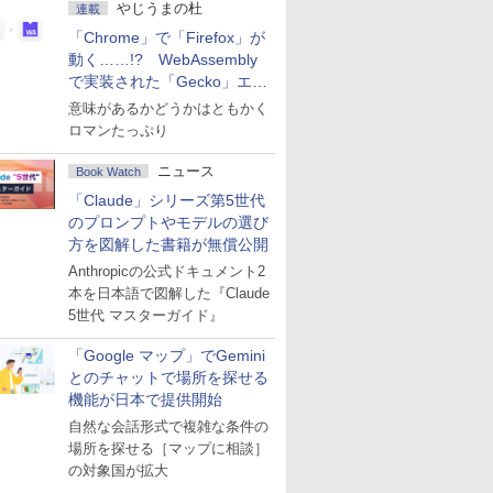
やじうまの杜
連載
「Chrome」で「Firefox」が
動く……!? WebAssembly
で実装された「Gecko」エン
ジン
意味があるかどうかはともかく
ロマンたっぷり
ニュース
Book Watch
「Claude」シリーズ第5世代
のプロンプトやモデルの選び
方を図解した書籍が無償公開
Anthropicの公式ドキュメント2
本を日本語で図解した『Claude
5世代 マスターガイド』
「Google マップ」でGemini
とのチャットで場所を探せる
機能が日本で提供開始
自然な会話形式で複雑な条件の
場所を探せる［マップに相談］
の対象国が拡大