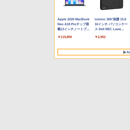
Apple 2026 MacBook
tomtoc 360°保護 15.6
Neo A18 Proチップ搭
16インチ パソコンケー
載13インチノートブッ
ス Dell NEC Lavie
ク：AIとApple
ASUS HP dynabook
￥119,800
￥2,952
Intelligenceのために設
Lenovo対応
計、Liquid Retinaディ
スプレイ、8GBユニフ
A
ァイドメモリ、256GB
SSDストレージ、
1080p FaceTime HDカ
メラ - インディゴ
Robloxギフトカード -
生成AIパスポート公式
Amazon Kindle - 目に
Robloxギフトカード -
1冊ですべて身につく
Kindle Paperwhite シ
800 Robux 【限定バー
テキスト 第４版
優しい、かさばらな
1000 Robux 【限定バ
HTML & CSSとWebデ
グニチャーエディショ
チャルアイテムを含
い、大きな画面で読み
ーチャルアイテムを含
ザイン入門講座［第2
ン (32GB) 7インチディ
￥1,766
む】 【オンラインゲー
やすい、6週間持続バッ
む】 【オンラインゲー
版］
スプレイ、明るさ自動
￥1,300
￥16,980
￥1,600
￥1,292
￥27,980