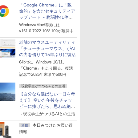
「Google Chrome」に「致
命的」を含むセキュリティア
ップデート ～脆弱性41件に
対処
Windows/Mac環境には
v151.0.7922.108/.109が展開中
老舗のマウスユーティリティ
「チューチューマウス」がAI
の力を借りて15年ぶりに復活
64bit化、Windows 10/11、
「Chrome」も走り回る。復活
記念で2026年末まで500円
現役学生がつづるAIとの生活
【自分なら選ばない一日を考
えて】 空いた午後をチャッ
ピーに捧げたら、思わぬ絶景
に出会った話
～現役学生がつづるAIとの生活
本日みつけたお買い得
連載
情報