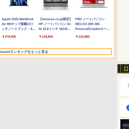
Apple 2026 MacBook
【Amazon.co.jp限定】
FMV ノートパソコン
Air M5チップ搭載13イ
HP ノートパソコン 15-
WE1-K3 (MS 365
ンチノートブック：AI
fd 15.6インチ 16GBメ
Personal/Copilotキー搭
とApple Intelligence、
モリ 512GB SSD イン
載/Win 11/15.6型/Core
￥278,800
￥129,800
￥139,880
13.6インチLiquid
テル Core 5
i5/16GB/SSD 512GB/ホ
Retinaディスプレイ、
ワイト)
16GBユニファイドメモ
FMVWK3E15W_AZ
mazonランキングをもっと見る
リ、1TB SSDストレー
ジ、12MPセンターフレ
ームカメラ、日本語キ
ーボード、Touch ID -
ミッドナイト
Robloxギフトカード -
ClaudeCode いちばん
Amazon Kindle
Microsoft Office
AIイラスト表現辞典: 思
Amazon Kindle
Windows版 | Minecraft
FM TOWNS ハイパー・
New Amazon Kindle
2,000 Robux 【限定バ
やさしい 教科書: 非エ
Paperwhite (16GB) 7
Home & Business
い通りの絵を引き出す
Colorsoft | 16GBスト
(マインクラフト): Java &
カタログ: 本体ハードウ
Scribe Colorsoft | 11イ
ーチャルアイテムを含
ンジニア 初心者 素人
インチディスプレイ、
2024(最新 永続版)|オン
プロンプトの言葉 AI画
レージ、防水、7インチ
Bedrock Edition | オンラ
ェア・市販ソフトウェア
ンチカラーディスプレ
む】 【オンラインゲー
でも安心 使い方 マニュ
色調調節ライト、12週
ラインコード
像生成シリーズ (はぴー
カラーディスプレイ、
インコード版
のパーフェクトリストと
イ、64GBストレージ、
￥3,200
￥99
￥22,980
￥39,582
￥480
￥31,980
￥3,600
￥1,600
￥115,980