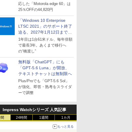
応した「Motorola edge 60」は
25％OFFの44,820円
「Windows 10 Enterprise
LTSC 2021」のサポート終了
迫る、2027年1月12日まで
～ESUは9月1日から販売
1年目は1台61米ドル、毎年倍額
で最長3年。あくまで移行へ
の“橋渡し”
無料版「ChatGPT」にも
「GPT-5.6 Luna」が開放、
テキストチャットは無制限へ
Plus/Proでも「GPT-5.6 Sol」
が強化、即答・熟考をスライダ
ーで調整
Impress Watchシリーズ 人気記事
時間
24時間
1週間
1カ月
もっと見る