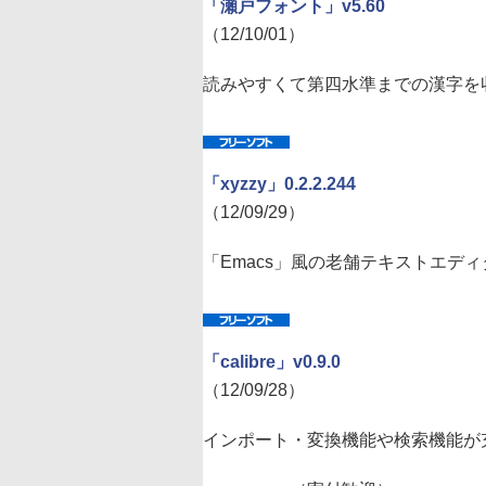
「瀬戸フォント」v5.60
（12/10/01）
読みやすくて第四水準までの漢字を
「xyzzy」0.2.2.244
（12/09/29）
「Emacs」風の老舗テキストエディ
「calibre」v0.9.0
（12/09/28）
インポート・変換機能や検索機能が