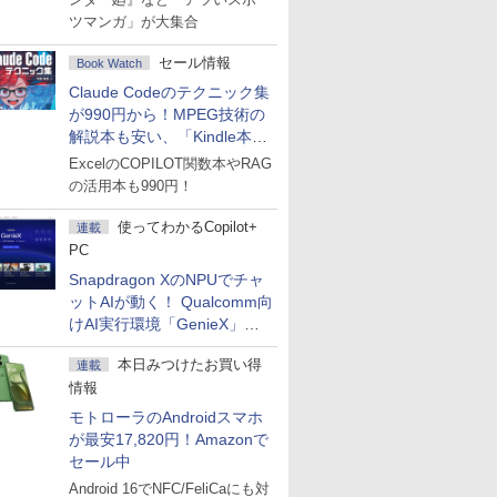
ツマンガ」が大集合
セール情報
Book Watch
Claude Codeのテクニック集
が990円から！MPEG技術の
解説本も安い、「Kindle本サ
マーセール」第2弾開始！
ExcelのCOPILOT関数本やRAG
の活用本も990円！
使ってわかるCopilot+
連載
PC
Snapdragon XのNPUでチャ
ットAIが動く！ Qualcomm向
けAI実行環境「GenieX」を
試してみた
本日みつけたお買い得
連載
情報
モトローラのAndroidスマホ
が最安17,820円！Amazonで
セール中
Android 16でNFC/FeliCaにも対