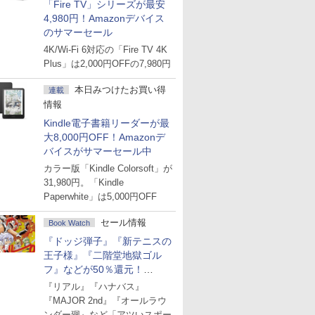
「Fire TV」シリーズが最安
4,980円！Amazonデバイス
のサマーセール
4K/Wi-Fi 6対応の「Fire TV 4K
Plus」は2,000円OFFの7,980円
本日みつけたお買い得
連載
情報
Kindle電子書籍リーダーが最
大8,000円OFF！Amazonデ
バイスがサマーセール中
カラー版「Kindle Colorsoft」が
31,980円。「Kindle
Paperwhite」は5,000円OFF
セール情報
Book Watch
『ドッジ弾子』『新テニスの
王子様』『二階堂地獄ゴル
フ』などが50％還元！
Amazonマンガ週末セール
『リアル』『ハナバス』
『MAJOR 2nd』『オールラウ
ンダー廻』など「アツいスポー