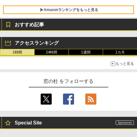
FMV ノートパソコン WE1-K3 (MS 365 P
ersonal/Copilotキー搭載/Win 11/15.6型/
Amazonランキングをもっと見る
Core i5/16GB/SSD 512GB/ホワイト) FM
VWK3E15W_AZ
おすすめ記事
￥119,800
生成AIパスポート公式テキスト 第４版
Amazon Kindle Paperwhite (16GB) 7イ
ンチディスプレイ、色調調節ライト、12
アクセスランキング
週間持続バッテリー、広告なし、ブラッ
￥1,766
ク
1時間
24時間
1週間
1カ月
￥27,980
もっと見る
AIイラスト表現辞典: 思い通りの絵を引き
出す プロンプトの言葉 AI画像生成シリー
Amazon Kindle - 目に優しい、かさばら
窓の杜 をフォローする
ズ (はぴーイラストLabo)
ない、大きな画面で読みやすい、6週間持
続バッテリー、6インチディスプレイ電子
書籍リーダー、ブラック、16GB、広告な
￥99
し
￥19,980
ClaudeCode いちばんやさしい 教科書:
非エンジニア 初心者 素人 でも安心 使い
Special Site
方 マニュアル AI副業にもコンテンツ作成
にもKindle出版にも！ 非エンジニアのた
Kindle Paperwhite シグニチャーエディ
めのAIコーディング入門シリーズ
ション (32GB) 7インチディスプレイ、明