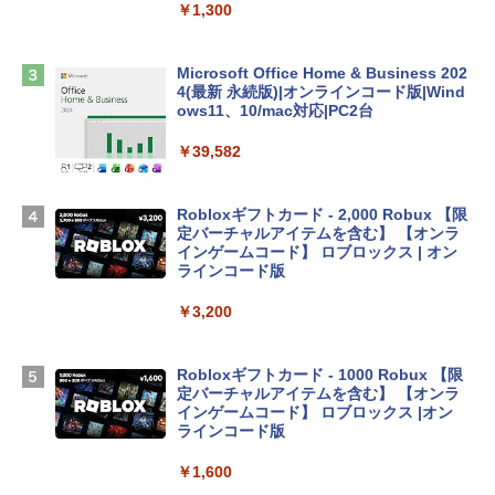
ンケース Dell NEC Lavie ASUS HP dyna
￥1,300
book Lenovo対応
￥2,952
Microsoft Office Home & Business 202
4(最新 永続版)|オンラインコード版|Wind
ows11、10/mac対応|PC2台
Apple 2026 MacBook Air M5チップ搭載
13インチノートブック：AIとApple Intell
￥39,582
igence、13.6インチLiquid Retinaディ
スプレイ、24GBユニファイドメモリ、1
TB SSD、12MPセンターフレームカメ
Robloxギフトカード - 2,000 Robux 【限
ラ、Touch ID - スカイブルー + 3年延長
定バーチャルアイテムを含む】 【オンラ
AppleCare+ for 13インチMacBook Air
インゲームコード】 ロブロックス | オン
(M5)|ダウンロード版
ラインコード版
￥331,701
￥3,200
【Amazon.co.jp限定】 HP ノートパソコ
Robloxギフトカード - 1000 Robux 【限
ン 15-fd 15.6インチ 16GBメモリ 512GB
定バーチャルアイテムを含む】 【オンラ
SSD インテル Core 5
インゲームコード】 ロブロックス |オン
ラインコード版
￥129,800
￥1,600