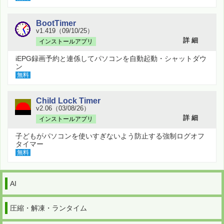
BootTimer
v1.419（09/10/25）
詳 細
インストールアプリ
iEPG録画予約と連係してパソコンを自動起動・シャットダウ
ン
無料
Child Lock Timer
v2.06（03/08/26）
詳 細
インストールアプリ
子どもがパソコンを使いすぎないよう防止する強制ログオフ
タイマー
無料
AI
圧縮・解凍・ランタイム