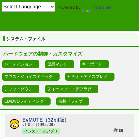
Powered by
Translate
TOP
システム・ファイル
シャットダウン
システム・ファイル
ハードウェアの制御・カスタマイズ
パーティション
仮想マシン
キーボード
マウス・ジョイスティック
ビデオ・ディスプレイ
シャットダウン
フォーマット・デフラグ
CD/DVDライティング
仮想ドライブ
EvMUTE（32bit版）
v1.0.3（19/05/09）
詳 細
インストールアプリ