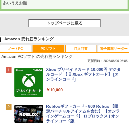
あいうえお順
トップページに戻る
Amazon 売れ筋ランキング
ノートPC
PCソフト
IT入門書
電子書籍リーダー
Amazon PCソフト の売れ筋ランキング
更新日時：2026/08/06 06:05
Apple 2026 MacBook Neo A18 Proチッ
Xbox プリペイドカード 10,000円 デジタ
プ搭載13インチノートブック：AIとAppl
ルコード 【旧 Xbox ギフトカード】 [オ
e Intelligenceのために設計、Liquid Ret
ンラインコード]
inaディスプレイ、8GBユニファイドメモ
リ、512GB SSDストレージ、1080p Fac
￥10,000
eTime HDカメラ、Touch ID - インディ
ゴ
Robloxギフトカード - 800 Robux 【限
￥137,800
定バーチャルアイテムを含む】 【オンラ
インゲームコード】 ロブロックス | オン
ラインコード版
tomtoc 360°保護 15.6 16インチ パソコ