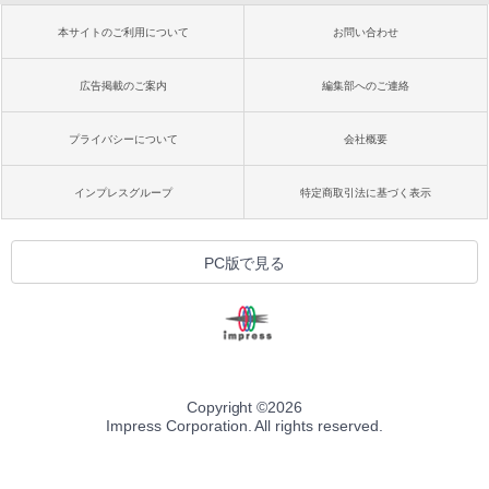
るさ自動調整、色調調節ライト、12週間
持続バッテリー、広告なし、メタリック
￥99
本サイトのご利用について
お問い合わせ
ブラック
￥32,980
広告掲載のご案内
編集部へのご連絡
FM TOWNS ハイパー・カタログ: 本体ハ
ードウェア・市販ソフトウェアのパーフ
ェクトリストと最新エミュレータ紹介
プライバシーについて
会社概要
Amazon Kindle Colorsoft | 16GBストレ
ージ、防水、7インチカラーディスプレ
￥1,600
イ、色調調節ライト、最大8週間持続バッ
インプレスグループ
特定商取引法に基づく表示
テリー、広告無し、ブラック (2025年発
売)
1冊ですべて身につくHTML & CSSとWe
bデザイン入門講座［第2版］
￥39,980
PC版で見る
￥2,326
New Amazon Kindle Scribe Colorsoft |
11インチカラーディスプレイ、64GBスト
レージ、ノート機能搭載、明るさ自動調
整、色調調節ライト、プレミアムペン付
き、グラファイト
Copyright ©
2026
Impress Corporation. All rights reserved.
￥115,980