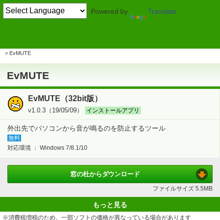
Powered by
Translate
TOP
システム・ファイル
> ハードウェアの制御・カスタマイズ
シャットダウン
EvMUTE
EvMUTE
EvMUTE（32bit版）
v1.0.3（19/05/09）
インストールアプリ
外出先でパソコンから音が鳴るのを防止するツール
無料
対応環境 ：
Windows 7/8.1/10
窓の杜から
ダウンロード
ファイルサイズ
5.5MB
もっと見る
※消費税増税のため、一部ソフトの価格が異なっている場合があります