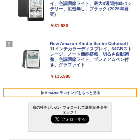
イ、色調調節ライト、最大8週間持続バッ
￥3,200
【Amazon.co.jp限定】 HP ノートパソコ
テリー、広告無し、ブラック (2025年発
ン 15-fd 15.6インチ 16GBメモリ 512GB
売)
FM TOWNS ハイパー・カタログ: 本体ハ
SSD インテル Core 5
ードウェア・市販ソフトウェアのパーフ
Windows版 | Minecraft (マインクラフ
￥31,980
ェクトリストと最新エミュレータ紹介
ト): Java & Bedrock Edition | オンライ
￥129,800
ンコード版
￥1,600
New Amazon Kindle Scribe Colorsoft |
￥3,600
FMV ノートパソコン WE1-K3 (MS 365 P
11インチカラーディスプレイ、64GBスト
ersonal/Copilotキー搭載/Win 11/15.6型/
レージ、ノート機能搭載、明るさ自動調
Core i5/16GB/SSD 512GB/ホワイト) FM
整、色調調節ライト、プレミアムペン付
VWK3E15W_AZ
き、グラファイト
￥139,880
￥115,980
Amazonランキングをもっと見る
窓の杜をいいね・フォローして最新記事をチ
ェック！