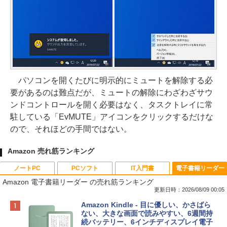
パソコンを開くたびに明示的にミュートを解除する必
要があるのは難点だが、ミュートの解除にわざわざサウ
ンドコントロールを開く必要はなく、タスクトレイに常
駐している「EvMUTE」アイコンをクリックするだけな
ので、それほどの手間ではない。
Amazon 売れ筋ランキング
ノートPC
PCソフト
IT入門書
電子書籍リーダー
Amazon 電子書籍リーダー の売れ筋ランキング
更新日時：2026/08/09 00:05
Apple 2026 MacBook Neo A18 Proチッ
Robloxギフトカード - 800 Robux 【限
生成AIパスポート公式テキスト 第４版
Amazon Kindle - 目に優しい、かさばら
プ搭載13インチノートブック：AIとAppl
定バーチャルアイテムを含む】 【オンラ
ない、大きな画面で読みやすい、6週間持
e Intelligenceのために設計、Liquid Ret
インゲームコード】 ロブロックス | オン
続バッテリー、6インチディスプレイ電子
￥1,766