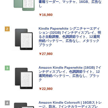
inaディスプレイ、8GBユニファイドメモ
ラインコード版
書籍リーダー、マッチャ、16GB、広告な
リ、512GB SSDストレージ、1080p Fac
し
eTime HDカメラ、Touch ID - インディ
￥1,300
ゴ
￥16,980
AIイラスト表現辞典: 思い通りの絵を引き
￥137,800
出す プロンプトの言葉 AI画像生成シリー
Robloxギフトカード - 1000 Robux 【限
ズ (はぴーイラストLabo)
定バーチャルアイテムを含む】 【オンラ
Kindle Paperwhite シグニチャーエディ
インゲームコード】 ロブロックス |オン
ション (32GB) 7インチディスプレイ、明
tomtoc 360°保護 15.6 16インチ パソコ
ラインコード版
るさ自動調整、色調調節ライト、12週間
￥480
ンケース Dell NEC Lavie ASUS HP dyna
持続バッテリー、広告なし、メタリック
book Lenovo対応
ブラック
￥1,600
1冊ですべて身につくHTML & CSSとWe
￥2,952
￥27,980
bデザイン入門講座［第2版］
Microsoft Office Home & Business 202
4(最新 永続版)|オンラインコード版|Wind
￥1,292
Apple 2026 MacBook Air M5チップ搭載
ows11、10/mac対応|PC2台
Amazon Kindle Paperwhite (16GB) 7イ
13インチノートブック：AIとApple Intell
ンチディスプレイ、色調調節ライト、12
igence、13.6インチLiquid Retinaディ
週間持続バッテリー、広告なし、ブラッ
￥39,582
スプレイ、16GBユニファイドメモリ、51
ク
ClaudeCode いちばんやさしい 教科書:
2GB SSDストレージ、12MPセンターフ
非エンジニア 初心者 素人 でも安心 使い
レームカメラ、日本語キーボード、Touc
￥22,980
方 マニュアル AI副業にもコンテンツ作成
Robloxギフトカード - 2,000 Robux 【限
h ID - ミッドナイト
にもKindle出版にも！ 非エンジニアのた
定バーチャルアイテムを含む】 【オンラ
めのAIコーディング入門シリーズ
インゲームコード】 ロブロックス | オン
￥224,800
ラインコード版
Amazon Kindle Colorsoft | 16GBストレ
￥99
ージ、防水、7インチカラーディスプレ