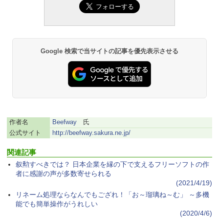
Amazon Kindle Paperwhite (16GB) 7イ
￥123,400
ンチディスプレイ、色調調節ライト、12
週間持続バッテリー、広告なし、ブラッ
ク
￥27,980
Google 検索で当サイトの記事を優先表示させる
Amazon Kindle - 目に優しい、かさばら
ない、大きな画面で読みやすい、6週間持
続バッテリー、6インチディスプレイ電子
書籍リーダー、ブラック、16GB、広告な
し
作者名
Beefway
氏
￥19,980
公式サイト
http://beefway.sakura.ne.jp/
関連記事
Kindle Paperwhite シグニチャーエディ
ション (32GB) 7インチディスプレイ、明
叙勲すべきでは？ 日本企業を縁の下で支えるフリーソフトの作
るさ自動調整、色調調節ライト、12週間
者に感謝の声が多数寄せられる
持続バッテリー、広告なし、メタリック
(2021/4/19)
ブラック
リネーム処理ならなんでもござれ！「お～瑠璃ね～む」 ～多機
能でも簡単操作がうれしい
￥32,980
(2020/4/6)