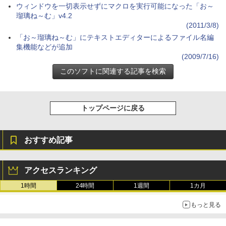
ウィンドウを一切表示せずにマクロを実行可能になった「お～
瑠璃ね～む」v4.2
Amazon Kindle Colorsoft | 16GBストレ
ージ、防水、7インチカラーディスプレ
(2011/3/8)
イ、色調調節ライト、最大8週間持続バッ
「お～瑠璃ね～む」にテキストエディターによるファイル名編
テリー、広告無し、ブラック (2025年発
集機能などが追加
売)
(2009/7/16)
￥39,980
New Amazon Kindle Scribe Colorsoft |
11インチカラーディスプレイ、64GBスト
トップページに戻る
レージ、ノート機能搭載、明るさ自動調
整、色調調節ライト、プレミアムペン付
き、グラファイト
おすすめ記事
￥115,980
アクセスランキング
1時間
24時間
1週間
1カ月
もっと見る