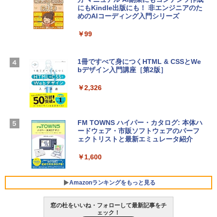
定バーチャルアイテムを含む】 【オンラ
にもKindle出版にも！ 非エンジニアのた
インゲームコード】 ロブロックス | オン
めのAIコーディング入門シリーズ
Apple 2026 MacBook Air M5チップ搭載
ラインコード版
13インチノートブック：AIとApple Intell
igence、13.6インチLiquid Retinaディ
￥99
￥3,200
スプレイ、24GBユニファイドメモリ、1
TB SSD、12MPセンターフレームカメ
ラ、Touch ID - ミッドナイト + 3年延長
1冊ですべて身につくHTML & CSSとWe
Robloxギフトカード - 1000 Robux 【限
AppleCare+ for 13インチMacBook Air
bデザイン入門講座［第2版］
定バーチャルアイテムを含む】 【オンラ
(M5)|ダウンロード版
インゲームコード】 ロブロックス |オン
ラインコード版
￥2,326
￥347,600
￥1,600
【Amazon.co.jp限定】 HP ノートパソコ
FM TOWNS ハイパー・カタログ: 本体ハ
ン 15-fd 15.6インチ 16GBメモリ 512GB
ードウェア・市販ソフトウェアのパーフ
Windows版 | Minecraft (マインクラフ
SSD インテル Core 5
ェクトリストと最新エミュレータ紹介
ト): Java & Bedrock Edition | オンライ
ンコード版
￥129,800
￥1,600
￥3,600
FMV ノートパソコン WE1-K3 (MS 365 P
Amazonランキングをもっと見る
ersonal/Copilotキー搭載/Win 11/15.6型/
Core i5/16GB/SSD 512GB/ホワイト) FM
窓の杜をいいね・フォローして最新記事をチ
VWK3E15W_AZ
ェック！