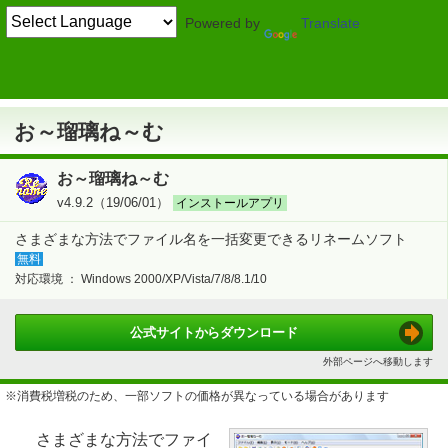
Powered by
Translate
TOP
システム・ファイル
> ファイル操作
リネーム
お～瑠璃ね～む
お～瑠璃ね～む
お～瑠璃ね～む
v4.9.2（19/06/01）
インストールアプリ
さまざまな方法でファイル名を一括変更できるリネームソフト
無料
対応環境 ：
Windows 2000/XP/Vista/7/8/8.1/10
公式サイトから
ダウンロード
外部ページへ移動します
※消費税増税のため、一部ソフトの価格が異なっている場合があります
さまざまな方法でファイ