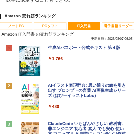
Amazon 売れ筋ランキング
ノートPC
PCソフト
IT入門書
電子書籍リーダー
Amazon IT入門書 の売れ筋ランキング
更新日時：2026/08/07 06:05
Apple 2026 MacBook Neo A18 Proチッ
Robloxギフトカード - 800 Robux 【限
生成AIパスポート公式テキスト 第４版
プ搭載13インチノートブック：AIとAppl
定バーチャルアイテムを含む】 【オンラ
e Intelligence、Liquid Retinaディスプ
インゲームコード】 ロブロックス | オン
￥1,766
レイ、8GBメモリ、512GB SSD、1080p
ラインコード版
FaceTime HDカメラ、Touch ID - インデ
ィゴ + 3年延長 AppleCare+ for 13インチ
￥1,300
MacBook Neo(A18 Pro)|ダウンロード版
AIイラスト表現辞典: 思い通りの絵を引き
￥162,598
出す プロンプトの言葉 AI画像生成シリー
Microsoft Office Home & Business 202
ズ (はぴーイラストLabo)
4(最新 永続版)|オンラインコード版|Wind
ows11、10/mac対応|PC2台
tomtoc 360°保護 15.6 16インチ パソコ
￥480
ンケース Dell NEC Lavie ASUS HP dyna
￥39,582
book Lenovo対応
ClaudeCode いちばんやさしい 教科書:
￥2,952
非エンジニア 初心者 素人 でも安心 使い
Robloxギフトカード - 2,000 Robux 【限
方 マニュアル AI副業にもコンテンツ作成