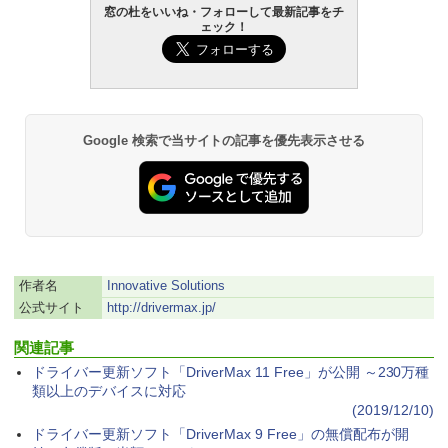
窓の杜をいいね・フォローして最新記事をチ
ェック！
Robloxギフトカード - 800 Robux 【限
生成AIパスポート公式テキスト 第４版
Amazon Kindle Paperwhite (16GB) 7イ
定バーチャルアイテムを含む】 【オンラ
ンチディスプレイ、色調調節ライト、12
インゲームコード】 ロブロックス | オン
週間持続バッテリー、広告なし、ブラッ
￥1,766
ラインコード版
ク
￥1,300
￥27,980
Google 検索で当サイトの記事を優先表示させる
AIイラスト表現辞典: 思い通りの絵を引き
出す プロンプトの言葉 AI画像生成シリー
Robloxギフトカード - 2,000 Robux 【限
Amazon Kindle - 目に優しい、かさばら
ズ (はぴーイラストLabo)
定バーチャルアイテムを含む】 【オンラ
ない、大きな画面で読みやすい、6週間持
インゲームコード】 ロブロックス | オン
続バッテリー、6インチディスプレイ電子
ラインコード版
書籍リーダー、ブラック、16GB、広告な
￥480
し
￥3,200
作者名
Innovative Solutions
￥19,980
ClaudeCode いちばんやさしい 教科書:
公式サイト
http://drivermax.jp/
非エンジニア 初心者 素人 でも安心 使い
方 マニュアル AI副業にもコンテンツ作成
Microsoft Office Home & Business 202
関連記事
にもKindle出版にも！ 非エンジニアのた
4(最新 永続版)|オンラインコード版|Wind
Kindle Paperwhite シグニチャーエディ
めのAIコーディング入門シリーズ
ows11、10/mac対応|PC2台
ション (32GB) 7インチディスプレイ、明
ドライバー更新ソフト「DriverMax 11 Free」が公開 ～230万種
るさ自動調整、色調調節ライト、12週間
類以上のデバイスに対応
持続バッテリー、広告なし、メタリック
￥99
￥39,582
(2019/12/10)
ジェード
ドライバー更新ソフト「DriverMax 9 Free」の無償配布が開