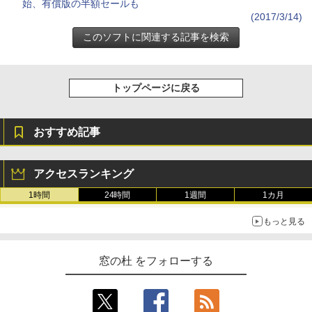
始、有償版の半額セールも
￥32,980
FM TOWNS ハイパー・カタログ: 本体ハ
Robloxギフトカード - 1000 Robux 【限
(2017/3/14)
ードウェア・市販ソフトウェアのパーフ
定バーチャルアイテムを含む】 【オンラ
ェクトリストと最新エミュレータ紹介
インゲームコード】 ロブロックス |オン
ラインコード版
Amazon Kindle Colorsoft | 16GBストレ
ージ、防水、7インチカラーディスプレ
￥1,600
イ、色調調節ライト、最大8週間持続バッ
￥1,600
テリー、広告無し、ブラック (2025年発
トップページに戻る
売)
1冊ですべて身につくHTML & CSSとWe
bデザイン入門講座［第2版］
Microsoft Office Home 2024(最新 永続
￥39,980
版)|オンラインコード版|Windows11、1
おすすめ記事
0/mac対応|PC2台
￥2,326
New Amazon Kindle Scribe Colorsoft |
￥37,224
11インチカラーディスプレイ、64GBスト
アクセスランキング
レージ、ノート機能搭載、明るさ自動調
整、色調調節ライト、プレミアムペン付
1時間
24時間
1週間
1カ月
き、グラファイト
もっと見る
￥115,980
窓の杜 をフォローする