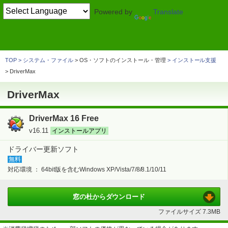
Powered by
Translate
TOP
圧縮・解凍・ランタイム
> 解凍
インストール支援
DriverMax
TOP
システム・ファイル
> OS・ソフトのインストール・管理
インストール支援
DriverMax
DriverMax
DriverMax 16 Free
v16.11
インストールアプリ
ドライバー更新ソフト
無料
対応環境 ：
64bit版を含むWindows XP/Vista/7/8/8.1/10/11
窓の杜から
ダウンロード
ファイルサイズ
7.3MB