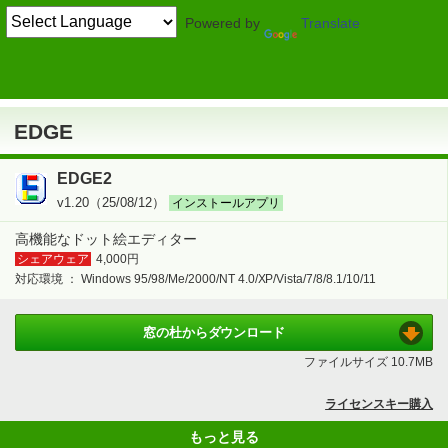
Powered by
Translate
TOP
画像・映像・音楽
> 画像・デジカメ
画像制作・ペイント
EDGE
EDGE
EDGE2
v1.20（25/08/12）
インストールアプリ
高機能なドット絵エディター
シェアウェア
4,000円
対応環境 ：
Windows 95/98/Me/2000/NT 4.0/XP/Vista/7/8/8.1/10/11
窓の杜から
ダウンロード
ファイルサイズ
10.7MB
ライセンスキー購入
もっと見る