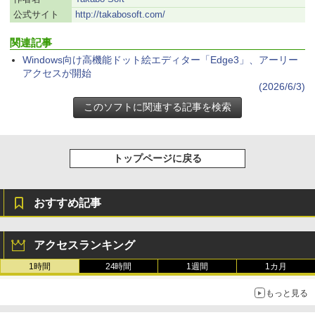
ClaudeCode いちばんやさしい 教科書:
公式サイト
http://takabosoft.com/
￥27,980
非エンジニア 初心者 素人 でも安心 使い
方 マニュアル AI副業にもコンテンツ作成
Robloxギフトカード - 2,000 Robux 【限
関連記事
にもKindle出版にも！ 非エンジニアのた
定バーチャルアイテムを含む】 【オンラ
めのAIコーディング入門シリーズ
インゲームコード】 ロブロックス | オン
Amazon Kindle Paperwhite (16GB) 7イ
Windows向け高機能ドット絵エディター「Edge3」、アーリー
ラインコード版
ンチディスプレイ、色調調節ライト、12
アクセスが開始
￥99
週間持続バッテリー、広告なし、ブラッ
(2026/6/3)
ク
￥3,200
￥22,980
AIイラスト表現辞典: 思い通りの絵を引き
出す プロンプトの言葉 AI画像生成シリー
Microsoft Office Home & Business 202
ズ (はぴーイラストLabo)
4(最新 永続版)|オンラインコード版|Wind
トップページに戻る
ows11、10/mac対応|PC2台
Amazon Kindle Colorsoft | 16GBストレ
￥480
ージ、防水、7インチカラーディスプレ
イ、色調調節ライト、最大8週間持続バッ
￥39,582
テリー、広告無し、ブラック (2025年発
おすすめ記事
売)
FM TOWNS ハイパー・カタログ: 本体ハ
ードウェア・市販ソフトウェアのパーフ
Windows版 | Minecraft (マインクラフ
￥31,980
ェクトリストと最新エミュレータ紹介
ト): Java & Bedrock Edition | オンライ
アクセスランキング
ンコード版
￥1,600
1時間
24時間
1週間
1カ月
New Amazon Kindle Scribe Colorsoft |
￥3,600
11インチカラーディスプレイ、64GBスト
もっと見る
レージ、ノート機能搭載、明るさ自動調
整、色調調節ライト、プレミアムペン付