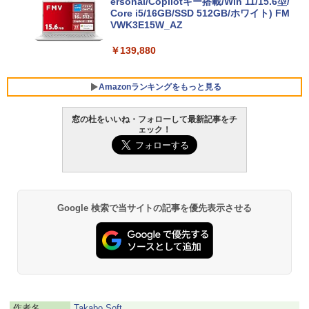
ersonal/Copilotキー搭載/Win 11/15.6型/
Core i5/16GB/SSD 512GB/ホワイト) FM
VWK3E15W_AZ
￥139,880
Amazonランキングをもっと見る
窓の杜をいいね・フォローして最新記事をチ
ェック！
Robloxギフトカード - 800 Robux 【限
生成AIパスポート公式テキスト 第４版
Amazon Kindle - 目に優しい、かさばら
定バーチャルアイテムを含む】 【オンラ
ない、大きな画面で読みやすい、6週間持
インゲームコード】 ロブロックス | オン
続バッテリー、6インチディスプレイ電子
￥1,766
ラインコード版
書籍リーダー、マッチャ、16GB、広告な
し
￥1,300
Google 検索で当サイトの記事を優先表示させる
￥16,980
1冊ですべて身につくHTML & CSSとWe
bデザイン入門講座［第2版］
Robloxギフトカード - 1000 Robux 【限
定バーチャルアイテムを含む】 【オンラ
Kindle Paperwhite シグニチャーエディ
インゲームコード】 ロブロックス |オン
ション (32GB) 7インチディスプレイ、明
￥1,292
ラインコード版
るさ自動調整、色調調節ライト、12週間
持続バッテリー、広告なし、メタリック
ブラック
￥1,600
作者名
Takabo Soft