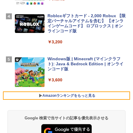
TB SSDストレージ、12MPセンターフレ
ームカメラ、日本語キーボード、Touch I
D - シルバー
Robloxギフトカード - 2,000 Robux 【限
定バーチャルアイテムを含む】 【オンラ
￥261,414
インゲームコード】 ロブロックス | オン
ラインコード版
【Amazon.co.jp限定】 HP ノートパソコ
￥3,200
ン 15-fd 15.6インチ 16GBメモリ 512GB
SSD インテル Core 5
Windows版 | Minecraft (マインクラフ
￥129,800
ト): Java & Bedrock Edition | オンライ
ンコード版
FMV ノートパソコン WE1-K3 (MS 365 P
￥3,600
ersonal/Copilotキー搭載/Win 11/15.6型/
Core i5/16GB/SSD 512GB/ホワイト) FM
VWK3E15W_AZ
Amazonランキングをもっと見る
￥139,880
Google 検索で当サイトの記事を優先表示させる
生成AIパスポート公式テキスト 第４版
Amazon Kindle Paperwhite (16GB) 7イ
ンチディスプレイ、色調調節ライト、12
週間持続バッテリー、広告なし、ブラッ
￥1,766