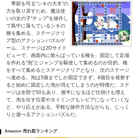
季節を司る“シキの大木”の
力を取り戻すため、魔法使
いの女の子“チップ”を操作し
て島中に落ちているシキの
種を集める、ステージクリ
ア型のアクションパズルゲ
ーム。ステージは2Dサイド
ビューで、画面内に散らばっている種を、固定して足場
を作れる“泡”とジャンプを駆使して集めるのが目的。種
をすべて集めるとステージクリアとなり、次のステージ
へ進める。泡は5個までしか固定できず、6個目を発射す
ると始めに固定した泡が消えてしまうのが特徴だ。ステ
ージは全部で50もあり、後半になるほど仕掛けも増え
て、泡を出す位置やタイミングもシビアになっていくな
ど、やり応えがある。手軽な操作方法ながらも、じっく
りと遊べるアクションパズルだ。
Amazon 売れ筋ランキング