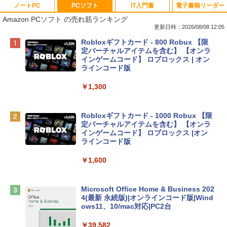
ノートPC
PCソフト
IT入門書
電子書籍リーダー
Amazon PCソフト の売れ筋ランキング
更新日時：2026/08/08 12:05
Apple 2026 MacBook Neo A18 Proチッ
Robloxギフトカード - 800 Robux 【限
プ搭載13インチノートブック：AIとAppl
定バーチャルアイテムを含む】 【オンラ
e Intelligenceのために設計、Liquid Ret
インゲームコード】 ロブロックス | オン
inaディスプレイ、8GBユニファイドメモ
ラインコード版
リ、256GB SSDストレージ、1080p Fac
eTime HDカメラ - インディゴ
￥1,300
￥119,800
Robloxギフトカード - 1000 Robux 【限
定バーチャルアイテムを含む】 【オンラ
tomtoc 360°保護 15.6 16インチ パソコ
インゲームコード】 ロブロックス |オン
ンケース Dell NEC Lavie ASUS HP dyna
ラインコード版
book Lenovo対応
￥1,600
￥2,952
Microsoft Office Home & Business 202
Apple 2026 MacBook Air M5チップ搭載
4(最新 永続版)|オンラインコード版|Wind
13インチノートブック：AIとApple Intell
ows11、10/mac対応|PC2台
igence、13.6インチLiquid Retinaディ
スプレイ、16GBユニファイドメモリ、1
￥39,582