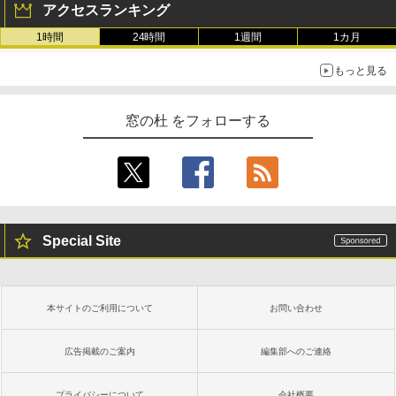
イ、色調調節ライト、最大8週間持続バッ
アクセスランキング
テリー、広告無し、ブラック (2025年発
1時間
24時間
1週間
1カ月
売)
FM TOWNS ハイパー・カタログ: 本体ハ
ードウェア・市販ソフトウェアのパーフ
もっと見る
￥31,980
ェクトリストと最新エミュレータ紹介
￥1,600
窓の杜 をフォローする
New Amazon Kindle Scribe Colorsoft |
11インチカラーディスプレイ、64GBスト
レージ、ノート機能搭載、明るさ自動調
整、色調調節ライト、プレミアムペン付
き、グラファイト
￥115,980
Special Site
本サイトのご利用について
お問い合わせ
広告掲載のご案内
編集部へのご連絡
プライバシーについて
会社概要