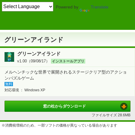
Powered by
Translate
TOP
ゲーム
> 頭脳・パズル系
パズル
グリーンアイランド
グリーンアイランド
グリーンアイランド
v1.00（09/08/17）
インストールアプリ
メルヘンチックな世界で展開されるステージクリア型のアクショ
ンパズルゲーム
無料
対応環境 ：
Windows XP
窓の杜から
ダウンロード
ファイルサイズ
28.6MB
※消費税増税のため、一部ソフトの価格が異なっている場合があります