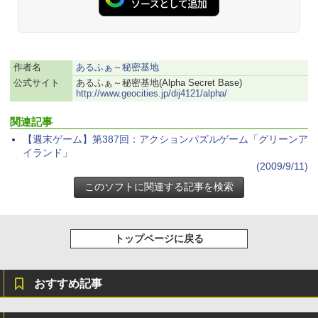
ク
￥22,980
AIイラスト表現辞典: 思い通りの絵を引き
作者名
あるふぁ～秘密基地
出す プロンプトの言葉 AI画像生成シリー
Amazon Kindle - 目に優しい、かさばら
ズ (はぴーイラストLabo)
ない、大きな画面で読みやすい、6週間持
公式サイト
あるふぁ～秘密基地(Alpha Secret Base)
http://www.geocities.jp/dij4121/alpha/
続バッテリー、6インチディスプレイ電子
書籍リーダー、ブラック、16GB、広告な
￥480
し
関連記事
【週末ゲーム】第387回：アクションパズルゲーム「グリーンア
￥16,980
ClaudeCode いちばんやさしい 教科書:
イランド」
非エンジニア 初心者 素人 でも安心 使い
(2009/9/11)
方 マニュアル AI副業にもコンテンツ作成
にもKindle出版にも！ 非エンジニアのた
Kindle Paperwhite シグニチャーエディ
めのAIコーディング入門シリーズ
ション (32GB) 7インチディスプレイ、明
るさ自動調整、色調調節ライト、12週間
持続バッテリー、広告なし、メタリック
￥99
ブラック
トップページに戻る
￥27,980
1冊ですべて身につくHTML & CSSとWe
bデザイン入門講座［第2版］
おすすめ記事
Amazon Kindle Colorsoft | 16GBストレ
￥1,292
ージ、防水、7インチカラーディスプレ