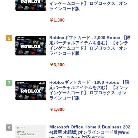
e Intelligenceのために設計、Liquid Ret
インゲームコード】 ロブロックス | オン
inaディスプレイ、8GBユニファイドメモ
ラインコード版
リ、256GB SSDストレージ、1080p Fac
eTime HDカメラ - インディゴ
￥1,300
￥119,800
Robloxギフトカード - 2,000 Robux 【限
定バーチャルアイテムを含む】 【オンラ
tomtoc 360°保護 15.6 16インチ パソコ
インゲームコード】 ロブロックス | オン
ンケース Dell NEC Lavie ASUS HP dyna
ラインコード版
book Lenovo対応
￥3,200
￥2,952
Robloxギフトカード - 1000 Robux 【限
【Amazon.co.jp限定】 HP ノートパソコ
定バーチャルアイテムを含む】 【オンラ
ン 15-fd 15.6インチ 16GBメモリ 512GB
インゲームコード】 ロブロックス |オン
SSD インテル Core 5
ラインコード版
￥129,800
￥1,600
Apple 2026 MacBook Air M5チップ搭載
Microsoft Office Home & Business 202
13インチノートブック：AIとApple Intell
4(最新 永続版)|オンラインコード版|Wind
igence、13.6インチLiquid Retinaディ
ows11、10/mac対応|PC2台