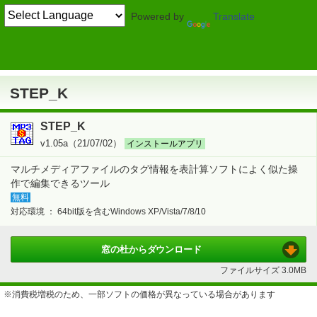
Powered by
Translate
TOP
画像・映像・音楽
> 音楽
ライブラリ管理
STEP_K
STEP_K
STEP_K
v1.05a（21/07/02）
インストールアプリ
マルチメディアファイルのタグ情報を表計算ソフトによく似た操
作で編集できるツール
無料
対応環境 ：
64bit版を含むWindows XP/Vista/7/8/10
窓の杜から
ダウンロード
ファイルサイズ
3.0MB
※消費税増税のため、一部ソフトの価格が異なっている場合があります