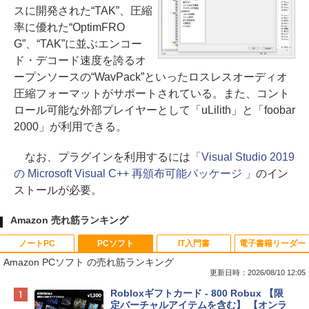
スに開発された“TAK”、圧縮
率に優れた“OptimFRO
G”、“TAK”に並ぶエンコー
ド・デコード速度を誇るオ
ープンソースの“WavPack”といったロスレスオーディオ
圧縮フォーマットがサポートされている。また、コント
ロール可能な外部プレイヤーとして「uLilith」と「foobar
2000」が利用できる。
なお、プラグインを利用するには
「Visual Studio 2019
の Microsoft Visual C++ 再頒布可能パッケージ 」
のイン
ストールが必要。
Amazon 売れ筋ランキング
ノートPC
PCソフト
IT入門書
電子書籍リーダー
Amazon PCソフト の売れ筋ランキング
更新日時：2026/08/10 12:05
Apple 2026 MacBook Neo A18 Proチッ
Robloxギフトカード - 800 Robux 【限
プ搭載13インチノートブック：AIとAppl
定バーチャルアイテムを含む】 【オンラ