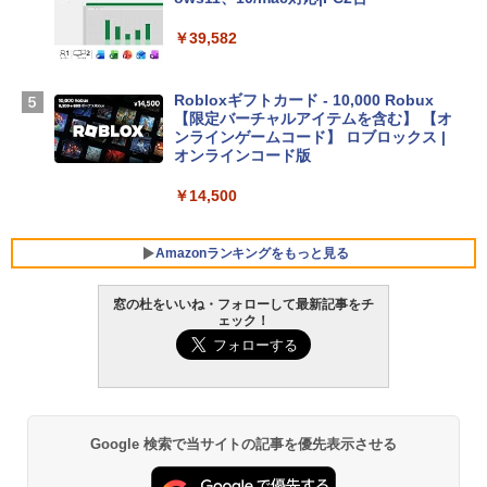
スプレイ、16GBユニファイドメモリ、1
TB SSDストレージ、12MPセンターフレ
￥39,582
ームカメラ、日本語キーボード、Touch I
D - シルバー
Robloxギフトカード - 10,000 Robux
￥261,414
【限定バーチャルアイテムを含む】 【オ
ンラインゲームコード】 ロブロックス |
オンラインコード版
【Amazon.co.jp限定】ASUS ノートパソ
コン Vivobook 15 M1502NAQ 15.6イン
￥14,500
チ AMD Ryzen 7 170 メモリ16GB SSD 5
12GB Microsoft 365 Personal (24か月
版) 搭載 Windows 11 重量1.7kg Wi-Fi 6
Amazonランキングをもっと見る
E クワイエットブルー M1502NAQ-R716
5BUWS
窓の杜をいいね・フォローして最新記事をチ
ェック！
￥109,800
生成AIパスポート公式テキスト 第４版
Amazon Kindle - 目に優しい、かさばら
ない、大きな画面で読みやすい、6週間持
続バッテリー、6インチディスプレイ電子
￥1,766
書籍リーダー、マッチャ、16GB、広告な
し
Google 検索で当サイトの記事を優先表示させる
￥16,980
1冊ですべて身につくHTML & CSSとWe