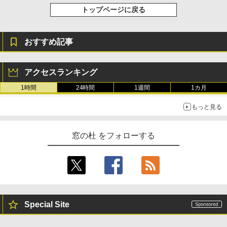
トップページに戻る
￥1,600
New Amazon Kindle Scribe Colorsoft |
11インチカラーディスプレイ、64GBスト
おすすめ記事
レージ、ノート機能搭載、明るさ自動調
整、色調調節ライト、プレミアムペン付
き、グラファイト
アクセスランキング
￥115,980
1時間
24時間
1週間
1カ月
もっと見る
窓の杜 をフォローする
Special Site