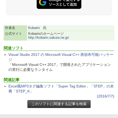
bデザイン入門講座［第2版］
Kindle Paperwhite シグニチャーエディ
ション (32GB) 7インチディスプレイ、明
￥1,292
るさ自動調整、色調調節ライト、12週間
持続バッテリー、広告なし、メタリック
ブラック
作者名
Kobarin
氏
ClaudeCode いちばんやさしい 教科書:
公式サイト
Kobarinのホームページ
￥27,980
非エンジニア 初心者 素人 でも安心 使い
http://kobarin.sakura.ne.jp/
方 マニュアル AI副業にもコンテンツ作成
にもKindle出版にも！ 非エンジニアのた
関連ソフト
めのAIコーディング入門シリーズ
Amazon Kindle Paperwhite (16GB) 7イ
Visual Studio 2017 の Microsoft Visual C++ 再頒布可能パッケー
ンチディスプレイ、色調調節ライト、12
￥99
週間持続バッテリー、広告なし、ブラッ
ジ
ク
「Microsoft Visual C++ 2017」で開発されたアプリケーション
の実行に必要なランタイム
￥22,980
AIイラスト表現辞典: 思い通りの絵を引き
出す プロンプトの言葉 AI画像生成シリー
関連記事
ズ (はぴーイラストLabo)
Excel風MP3タグ編集ソフト「Super Tag Editor」「STEP」の末
Amazon Kindle Colorsoft | 16GBストレ
裔「STEP_K」
￥480
ージ、防水、7インチカラーディスプレ
(2016/7/7)
イ、色調調節ライト、最大8週間持続バッ
テリー、広告無し、ブラック (2025年発
売)
FM TOWNS ハイパー・カタログ: 本体ハ
ードウェア・市販ソフトウェアのパーフ
￥31,980
ェクトリストと最新エミュレータ紹介