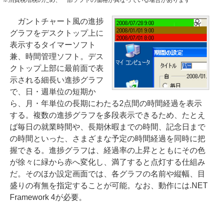
※消費税増税のため、一部ソフトの価格が異なっている場合があります
ガントチャート風の進捗
グラフをデスクトップ上に
表示するタイマーソフト
兼、時間管理ソフト。デス
クトップ上部に最前面で表
示される細長い進捗グラフ
で、日・週単位の短期か
ら、月・年単位の長期にわたる2点間の時間経過を表示
する。複数の進捗グラフを多段表示できるため、たとえ
ば毎日の就業時間や、長期休暇までの時間、記念日まで
の時間といった、さまざまな予定の時間経過を同時に把
握できる。進捗グラフは、経過率の上昇とともにその色
が徐々に緑から赤へ変化し、満了すると点灯する仕組み
だ。そのほか設定画面では、各グラフの名前や縦幅、目
盛りの有無を指定することが可能。なお、動作には.NET
Framework 4が必要。