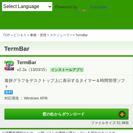
Powered by
Translate
TOP
デスクトップ
> カレンダー・時計・付箋
時計・タイマー
TermBar
TOP
ビジネス
> 事務・管理
スケジューラー
TermBar
TermBar
TermBar
v2.2a（13/03/15）
インストールアプリ
進捗グラフをデスクトップ上に表示するタイマー＆時間管理ソフ
ト
無料
対応環境 ：
Windows XP/8
窓の杜から
ダウンロード
ファイルサイズ
51.9KB