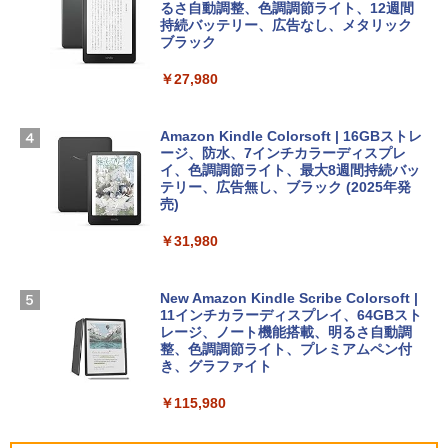
13インチノートブック：AIとApple Intell
るさ自動調整、色調調節ライト、12週間
igence、13.6インチLiquid Retinaディ
持続バッテリー、広告なし、メタリック
￥99
￥3,200
スプレイ、24GBユニファイドメモリ、1
ブラック
TB SSDストレージ、12MPセンターフレ
ームカメラ、日本語キーボード、Touch I
￥27,980
1冊ですべて身につくHTML & CSSとWe
Robloxギフトカード - 1000 Robux 【限
D - ミッドナイト
bデザイン入門講座［第2版］
定バーチャルアイテムを含む】 【オンラ
インゲームコード】 ロブロックス |オン
￥298,901
ラインコード版
Amazon Kindle Colorsoft | 16GBストレ
￥2,326
ージ、防水、7インチカラーディスプレ
イ、色調調節ライト、最大8週間持続バッ
￥1,600
【Amazon.co.jp限定】 HP ノートパソコ
テリー、広告無し、ブラック (2025年発
ン 15-fd 15.6インチ 16GBメモリ 512GB
売)
FM TOWNS ハイパー・カタログ: 本体ハ
SSD インテル Core 5
ードウェア・市販ソフトウェアのパーフ
Windows版 | Minecraft (マインクラフ
￥31,980
ェクトリストと最新エミュレータ紹介
ト): Java & Bedrock Edition | オンライ
￥129,800
ンコード版
￥1,600
New Amazon Kindle Scribe Colorsoft |
￥3,600
FMV ノートパソコン WE1-K3 (MS 365 P
11インチカラーディスプレイ、64GBスト
ersonal/Copilotキー搭載/Win 11/15.6型/
レージ、ノート機能搭載、明るさ自動調
Core i5/16GB/SSD 512GB/ホワイト) FM
整、色調調節ライト、プレミアムペン付
VWK3E15W_AZ
き、グラファイト
￥139,880
￥115,980