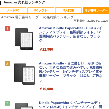
Amazon 売れ筋ランキング
ノートPC
PCソフト
IT入門書
電子書籍リーダー
Amazon 電子書籍リーダー の売れ筋ランキング
更新日時：2026/08/07 12:05
Apple 2026 MacBook Neo A18 Proチッ
Robloxギフトカード - 800 Robux 【限
生成AIパスポート公式テキスト 第４版
Amazon Kindle Paperwhite (16GB) 7イ
プ搭載13インチノートブック：AIとAppl
定バーチャルアイテムを含む】 【オンラ
ンチディスプレイ、色調調節ライト、12
e Intelligence、Liquid Retinaディスプ
インゲームコード】 ロブロックス | オン
週間持続バッテリー、広告なし、ブラッ
￥1,766
レイ、8GBメモリ、512GB SSD、1080p
ラインコード版
ク
FaceTime HDカメラ、Touch ID - インデ
ィゴ + 3年延長 AppleCare+ for 13インチ
￥1,300
￥22,980
MacBook Neo(A18 Pro)|ダウンロード版
AIイラスト表現辞典: 思い通りの絵を引き
￥162,598
出す プロンプトの言葉 AI画像生成シリー
Microsoft Office Home & Business 202
Amazon Kindle - 目に優しい、かさばら
ズ (はぴーイラストLabo)
4(最新 永続版)|オンラインコード版|Wind
ない、大きな画面で読みやすい、6週間持
ows11、10/mac対応|PC2台
続バッテリー、6インチディスプレイ電子
tomtoc 360°保護 15.6 16インチ パソコ
書籍リーダー、ブラック、16GB、広告な
￥480
ンケース Dell NEC Lavie ASUS HP dyna
し
￥39,582
book Lenovo対応
￥16,980
ClaudeCode いちばんやさしい 教科書:
￥2,952
非エンジニア 初心者 素人 でも安心 使い
Robloxギフトカード - 2,000 Robux 【限
方 マニュアル AI副業にもコンテンツ作成
定バーチャルアイテムを含む】 【オンラ
にもKindle出版にも！ 非エンジニアのた
インゲームコード】 ロブロックス | オン
Kindle Paperwhite シグニチャーエディ
めのAIコーディング入門シリーズ
Apple 2026 MacBook Air M5チップ搭載
ラインコード版
ション (32GB) 7インチディスプレイ、明