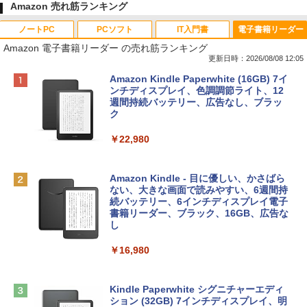
Amazon 売れ筋ランキング
ノートPC
PCソフト
IT入門書
電子書籍リーダー
Amazon 電子書籍リーダー の売れ筋ランキング
更新日時：2026/08/08 12:05
Apple 2026 MacBook Neo A18 Proチッ
Robloxギフトカード - 800 Robux 【限
生成AIパスポート公式テキスト 第４版
Amazon Kindle Paperwhite (16GB) 7イ
プ搭載13インチノートブック：AIとAppl
定バーチャルアイテムを含む】 【オンラ
ンチディスプレイ、色調調節ライト、12
e Intelligenceのために設計、Liquid Ret
インゲームコード】 ロブロックス | オン
週間持続バッテリー、広告なし、ブラッ
￥1,766
inaディスプレイ、8GBユニファイドメモ
ラインコード版
ク
リ、256GB SSDストレージ、1080p Fac
eTime HDカメラ - インディゴ
￥1,300
￥22,980
￥119,800
AIイラスト表現辞典: 思い通りの絵を引き
出す プロンプトの言葉 AI画像生成シリー
Robloxギフトカード - 1000 Robux 【限
Amazon Kindle - 目に優しい、かさばら
ズ (はぴーイラストLabo)
定バーチャルアイテムを含む】 【オンラ
ない、大きな画面で読みやすい、6週間持
tomtoc 360°保護 15.6 16インチ パソコ
インゲームコード】 ロブロックス |オン
続バッテリー、6インチディスプレイ電子
ンケース Dell NEC Lavie ASUS HP dyna
ラインコード版
書籍リーダー、ブラック、16GB、広告な
￥480
book Lenovo対応
し
￥1,600
￥2,952
￥16,980
ClaudeCode いちばんやさしい 教科書:
非エンジニア 初心者 素人 でも安心 使い
方 マニュアル AI副業にもコンテンツ作成
Microsoft Office Home & Business 202
にもKindle出版にも！ 非エンジニアのた
Apple 2026 MacBook Air M5チップ搭載
4(最新 永続版)|オンラインコード版|Wind
Kindle Paperwhite シグニチャーエディ
めのAIコーディング入門シリーズ
13インチノートブック：AIとApple Intell
ows11、10/mac対応|PC2台
ション (32GB) 7インチディスプレイ、明