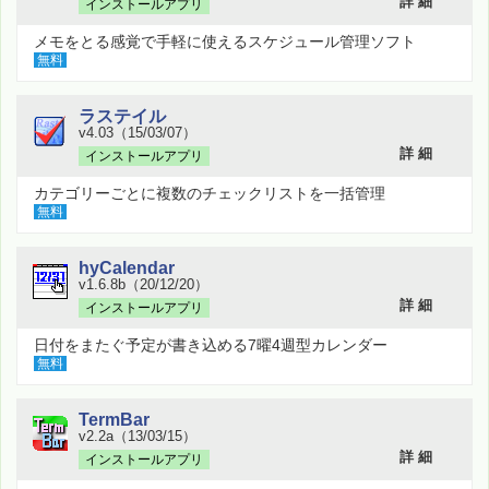
詳 細
インストールアプリ
メモをとる感覚で手軽に使えるスケジュール管理ソフト
無料
ラステイル
v4.03（15/03/07）
詳 細
インストールアプリ
カテゴリーごとに複数のチェックリストを一括管理
無料
hyCalendar
v1.6.8b（20/12/20）
詳 細
インストールアプリ
日付をまたぐ予定が書き込める7曜4週型カレンダー
無料
TermBar
v2.2a（13/03/15）
詳 細
インストールアプリ