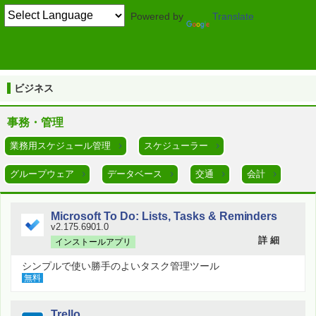
Powered by
Translate
TOP
ビジネス
スケジューラー
ビジネス
事務・管理
業務用スケジュール管理
スケジューラー
グループウェア
データベース
交通
会計
Microsoft To Do: Lists, Tasks & Reminders
v2.175.6901.0
詳 細
インストールアプリ
シンプルで使い勝手のよいタスク管理ツール
無料
Trello