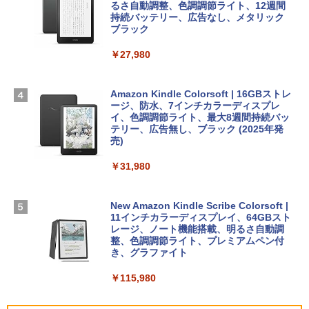
igence、13.6インチLiquid Retinaディ
るさ自動調整、色調調節ライト、12週間
スプレイ、16GBユニファイドメモリ、1
持続バッテリー、広告なし、メタリック
￥99
￥39,582
TB SSDストレージ、12MPセンターフレ
ブラック
ームカメラ、日本語キーボード、Touch I
D - シルバー
￥27,980
1冊ですべて身につくHTML & CSSとWe
Robloxギフトカード - 2,000 Robux 【限
bデザイン入門講座［第2版］
定バーチャルアイテムを含む】 【オンラ
￥261,414
インゲームコード】 ロブロックス | オン
ラインコード版
Amazon Kindle Colorsoft | 16GBストレ
￥1,292
ージ、防水、7インチカラーディスプレ
【Amazon.co.jp限定】 HP ノートパソコ
イ、色調調節ライト、最大8週間持続バッ
￥3,200
ン 15-fd 15.6インチ 16GBメモリ 512GB
テリー、広告無し、ブラック (2025年発
SSD インテル Core 5
売)
FM TOWNS ハイパー・カタログ: 本体ハ
ードウェア・市販ソフトウェアのパーフ
Windows版 | Minecraft (マインクラフ
￥129,800
￥31,980
ェクトリストと最新エミュレータ紹介
ト): Java & Bedrock Edition | オンライ
ンコード版
￥1,600
FMV ノートパソコン WE1-K3 (MS 365 P
New Amazon Kindle Scribe Colorsoft |
￥3,600
ersonal/Copilotキー搭載/Win 11/15.6型/
11インチカラーディスプレイ、64GBスト
Core i5/16GB/SSD 512GB/ホワイト) FM
レージ、ノート機能搭載、明るさ自動調
VWK3E15W_AZ
整、色調調節ライト、プレミアムペン付
き、グラファイト
￥139,880
￥115,980