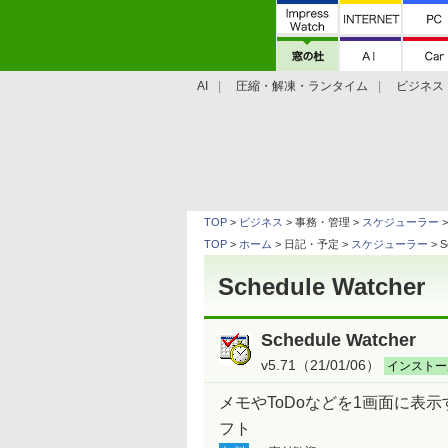
AI
圧縮・解凍・ランタイム
ビジネス
システム・ファイル
学習・プログラミン
TOP
>
ビジネス
> 事務・管理 >
スケジューラー
>
TOP
>
ホーム
> 日記・予定 >
スケジューラー
> S
Schedule Watcher
Schedule Watcher
v5.71（21/01/06）
インストー
メモやToDoなどを1画面に表
フト