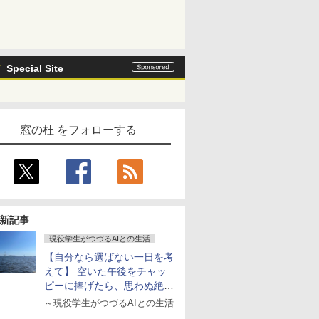
Special Site
窓の杜 をフォローする
新記事
現役学生がつづるAIとの生活
【自分なら選ばない一日を考
えて】 空いた午後をチャッ
ピーに捧げたら、思わぬ絶景
に出会った話
～現役学生がつづるAIとの生活