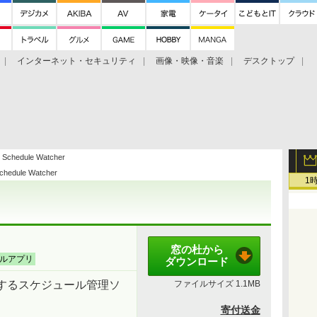
インターネット・セキュリティ
画像・映像・音楽
デスクトップ
グ
ホーム
ゲーム
ヘルプ
 Schedule Watcher
chedule Watcher
1
窓の杜から
ルアプリ
ダウンロード
示するスケジュール管理ソ
ファイルサイズ
1.1MB
寄付送金