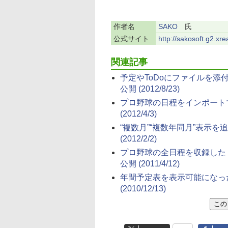
作者名
SAKO
氏
公式サイト
http://sakosoft.g2.xr
関連記事
予定やToDoにファイルを添付でき
公開
(2012/8/23)
プロ野球の日程をインポートできる
(2012/4/3)
“複数月”“複数年同月”表示を追加し
(2012/2/2)
プロ野球の全日程を収録した「Sc
公開
(2011/4/12)
年間予定表を表示可能になったスケ
(2010/12/13)