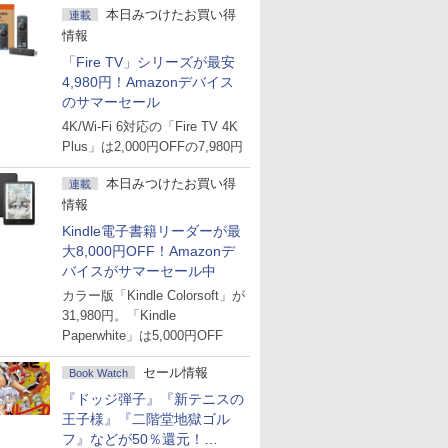
本日みつけたお買い得
連載
情報
「Fire TV」シリーズが最安
4,980円！Amazonデバイス
のサマーセール
4K/Wi-Fi 6対応の「Fire TV 4K
Plus」は2,000円OFFの7,980円
本日みつけたお買い得
連載
情報
Kindle電子書籍リーダーが最
大8,000円OFF！Amazonデ
バイスがサマーセール中
カラー版「Kindle Colorsoft」が
31,980円。「Kindle
Paperwhite」は5,000円OFF
セール情報
Book Watch
『ドッジ弾子』『新テニスの
王子様』『二階堂地獄ゴル
フ』などが50％還元！