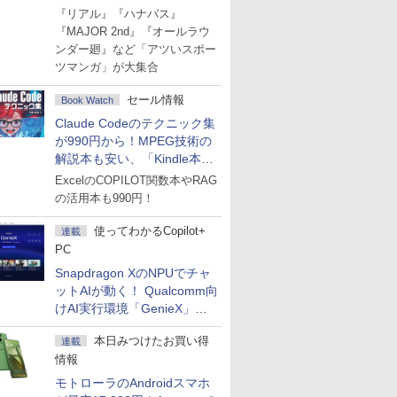
Amazonマンガ週末セール
『リアル』『ハナバス』
『MAJOR 2nd』『オールラウ
ンダー廻』など「アツいスポー
ツマンガ」が大集合
セール情報
Book Watch
Claude Codeのテクニック集
が990円から！MPEG技術の
解説本も安い、「Kindle本サ
マーセール」第2弾開始！
ExcelのCOPILOT関数本やRAG
の活用本も990円！
使ってわかるCopilot+
連載
PC
Snapdragon XのNPUでチャ
ットAIが動く！ Qualcomm向
けAI実行環境「GenieX」を
試してみた
本日みつけたお買い得
連載
情報
モトローラのAndroidスマホ