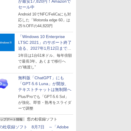
が最安17,820円！Amazonで
セール中
Android 16でNFC/FeliCaにも対
応した「Motorola edge 60」は
25％OFFの44,820円
「Windows 10 Enterprise
LTSC 2021」のサポート終了
迫る、2027年1月12日まで
～ESUは9月1日から販売
1年目は1台61米ドル、毎年倍額
で最長3年。あくまで移行へ
の“橋渡し”
無料版「ChatGPT」にも
「GPT-5.6 Luna」が開放、
テキストチャットは無制限へ
Plus/Proでも「GPT-5.6 Sol」
が強化、即答・熟考をスライダ
ーで調整
窓の杜収録ソフト
ップデート情報
の杜収録ソフト 8月7日 ～「Adobe