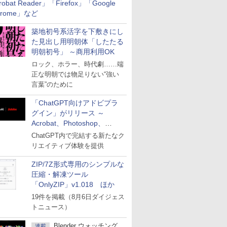
robat Reader」「Firefox」「Google
hrome」など
築地初号系活字を下敷きにし
た見出し用明朝体「したたる
明朝初号」 ～商用利用OK
ロック、ホラー、時代劇……端
正な明朝では物足りない“強い
言葉”のために
「ChatGPT向けアドビプラ
グイン」がリリース ～
Acrobat、Photoshop、
Premiereなどの機能を1つの
ChatGPT内で完結する新たなク
プラグインに統合
リエイティブ体験を提供
ZIP/7Z形式専用のシンプルな
圧縮・解凍ツール
「OnlyZIP」v1.018 ほか
19件を掲載（8月6日ダイジェス
トニュース）
Blender ウォッチング
連載