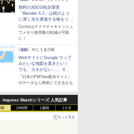
無料の3DCG統合環境
「Blender 5.2」は紙のよう
に薄く光を透過する物をリア
ルに表現
Cyclesはテクスチャキャッシュ
でメモリ使用量の削減が可能
に！
やじうまの杜
連載
WebサイトにGoogle マップ
みたいな地図を置きたい！
でも、カネがない…… そん
な人に朗報！
『日本のPMTiles配布サイト』
のデータなら簡単にできるかも
Impress Watchシリーズ 人気記事
時間
24時間
1週間
1カ月
もっと見る