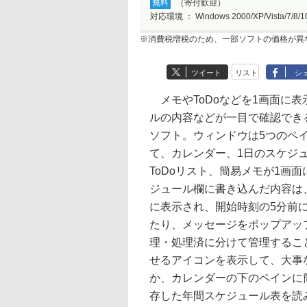
無料
（寄付歓迎）
対応環境 ：
Windows 2000/XP/Vista/7/8/1
※消費税増税のため、一部ソフトの価格が異
ツイート
リスト
シ
メモやToDoなどを1画面に表
ルの内容などが一目で確認でき
ソフト。ウィンドウは5つのペ
て、カレンダー、1日のスケジ
ToDoリスト、簡易メモが1画
ジュール欄に書き込んだ内容は
に表示され、開始時刻の5分前
たり、メッセージをポップアップ
理・処理済に分けて管理するこ
せるアイコンを表示して、大事
か、カレンダーの下のペインに
存した年間スケジュール表を読