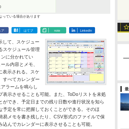
0
なっている場合があります
ェア
はてブ
note
LinkedIn
示して、スケジュー
るスケジュール管理
インに分かれてい
ュール内容とメモ、
面に表示される。スケ
、すべてカレンダー
にアラームを鳴らし
最
表示させることも可能。また、ToDoリストを未処
とができ、予定日までの残り日数や進行状況を知ら
な予定を常に把握しておくことができる。そのほ
簡易メモを書き残したり、CSV形式のファイルで保
み込んでカレンダーに表示させることも可能。