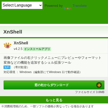
Powered by
Translate
TOP
画像・映像・音楽
> 画像・デジカメ
レタッチ・加工
XnShell
XnShell
XnShell
v4.2.5
インストールアプリ
画像ファイルの右クリックメニューにプレビューやフォーマット
変換などの機能を追加するシェル拡張ツール
無料
（寄付歓迎）
対応環境 ：
Windows（編集部にてWindows 11で動作確認）
窓の杜から
ダウンロード
ファイルサイズ
3.8MB
もっと見る
※消費税増税のため、一部ソフトの価格が異なっている場合があります