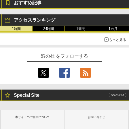
おすすめ記事
11インチカラーディスプレイ、64GBスト
レージ、ノート機能搭載、明るさ自動調
整、色調調節ライト、プレミアムペン付
き、グラファイト
アクセスランキング
￥115,980
1時間
24時間
1週間
1カ月
もっと見る
窓の杜 をフォローする
Special Site
本サイトのご利用について
お問い合わせ