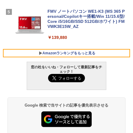
FMV ノートパソコン WE1-K3 (MS 365 P
ersonal/Copilotキー搭載/Win 11/15.6型/
Core i5/16GB/SSD 512GB/ホワイト) FM
VWK3E15W_AZ
￥139,880
Amazonランキングをもっと見る
窓の杜をいいね・フォローして最新記事をチ
ェック！
Robloxギフトカード - 800 Robux 【限
生成AIパスポート公式テキスト 第４版
Amazon Kindle - 目に優しい、かさばら
定バーチャルアイテムを含む】 【オンラ
ない、大きな画面で読みやすい、6週間持
インゲームコード】 ロブロックス | オン
続バッテリー、6インチディスプレイ電子
￥1,766
ラインコード版
書籍リーダー、マッチャ、16GB、広告な
し
￥1,300
Google 検索で当サイトの記事を優先表示させる
￥16,980
AIイラスト表現辞典: 思い通りの絵を引き
出す プロンプトの言葉 AI画像生成シリー
Robloxギフトカード - 1000 Robux 【限
ズ (はぴーイラストLabo)
定バーチャルアイテムを含む】 【オンラ
Kindle Paperwhite シグニチャーエディ
インゲームコード】 ロブロックス |オン
ション (32GB) 7インチディスプレイ、明