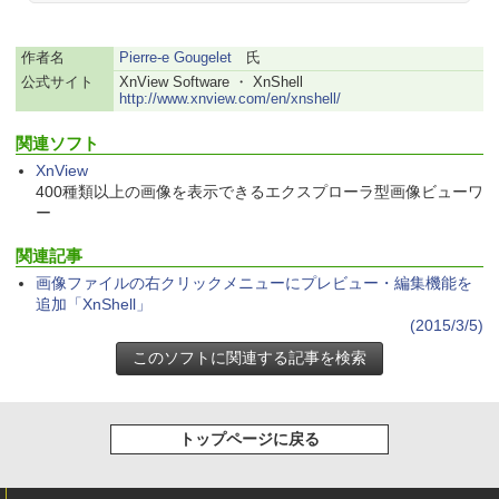
ラインコード版
るさ自動調整、色調調節ライト、12週間
￥480
持続バッテリー、広告なし、メタリック
ブラック
￥1,600
作者名
Pierre-e Gougelet
氏
1冊ですべて身につくHTML & CSSとWe
公式サイト
XnView Software ・ XnShell
￥27,980
bデザイン入門講座［第2版］
http://www.xnview.com/en/xnshell/
Microsoft Office Home & Business 202
4(最新 永続版)|オンラインコード版|Wind
￥1,292
関連ソフト
ows11、10/mac対応|PC2台
Amazon Kindle Paperwhite (16GB) 7イ
XnView
ンチディスプレイ、色調調節ライト、12
週間持続バッテリー、広告なし、ブラッ
400種類以上の画像を表示できるエクスプローラ型画像ビューワ
￥39,582
ク
ー
ClaudeCode いちばんやさしい 教科書:
非エンジニア 初心者 素人 でも安心 使い
￥22,980
方 マニュアル AI副業にもコンテンツ作成
関連記事
Robloxギフトカード - 2,000 Robux 【限
にもKindle出版にも！ 非エンジニアのた
定バーチャルアイテムを含む】 【オンラ
画像ファイルの右クリックメニューにプレビュー・編集機能を
めのAIコーディング入門シリーズ
インゲームコード】 ロブロックス | オン
追加「XnShell」
ラインコード版
Amazon Kindle Colorsoft | 16GBストレ
(2015/3/5)
￥99
ージ、防水、7インチカラーディスプレ
イ、色調調節ライト、最大8週間持続バッ
￥3,200
テリー、広告無し、ブラック (2025年発
売)
FM TOWNS ハイパー・カタログ: 本体ハ
ードウェア・市販ソフトウェアのパーフ
Windows版 | Minecraft (マインクラフ
￥31,980
ェクトリストと最新エミュレータ紹介
ト): Java & Bedrock Edition | オンライ
トップページに戻る
ンコード版
￥1,600
New Amazon Kindle Scribe Colorsoft |
￥3,600