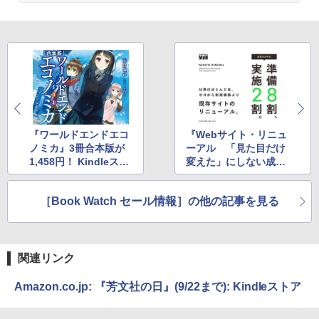
『ワールドエンドエコ
『Webサイト・リニュ
ノミカ』3冊合本版が
ーアル 「見た目だけ
1,458円！ Kindleスト
変えた」にしない成功
アで文芸書とラノベの
の手引き』が半額！ Ki
合本セール
ndleストアでMdN We
［Book Watch セール情報］の他の記事を見る
bデザイン書フェア
関連リンク
Amazon.co.jp: 『芳文社の日』(9/22まで): Kindleストア