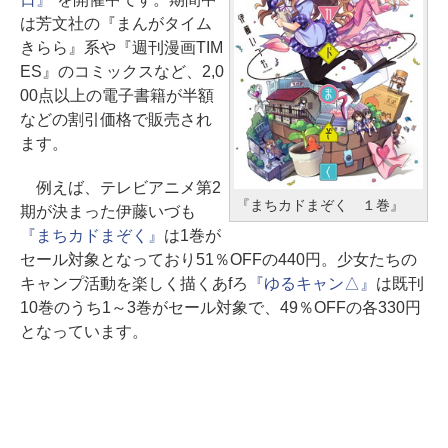
は芳文社の『まんがタイム
きらら』系や『週刊漫画TIM
ES』のコミックスなど、2,0
00点以上の電子書籍が半額
などの割引価格で販売され
ます。
例えば、テレビアニメ第2
『まちカドまぞく １巻』
期が決まった伊藤いづも
『まちカドまぞく』
は1巻が
セール対象となっており51％OFFの440円。少女たちの
キャンプ活動を楽しく描くあfろ
『ゆるキャン△』
は既刊
10巻のうち1～3巻がセール対象で、49％OFFの各330円
となっています。