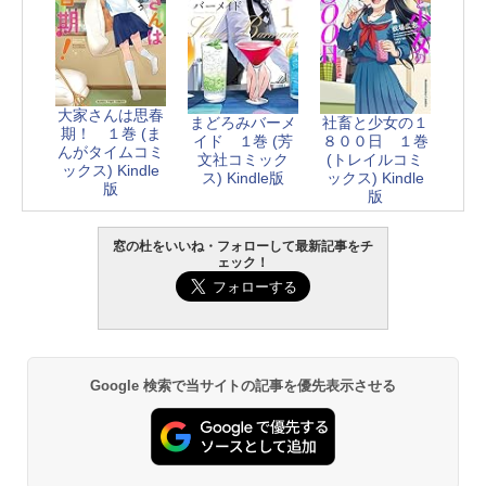
大家さんは思春
まどろみバーメ
社畜と少女の１
期！ １巻 (ま
イド １巻 (芳
８００日 １巻
んがタイムコミ
文社コミック
(トレイルコミ
ックス) Kindle
ス) Kindle版
ックス) Kindle
版
版
窓の杜をいいね・フォローして最新記事をチ
ェック！
Google 検索で当サイトの記事を優先表示させる