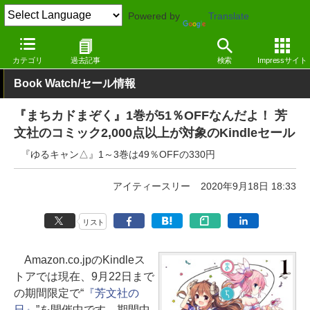
Powered by
Translate
窓の杜
電子書籍・本
漫画
Kindle
カテゴリ
過去記事
検索
Impressサイト
Book Watch/セール情報
『まちカドまぞく』1巻が51％OFFなんだよ！ 芳
文社のコミック2,000点以上が対象のKindleセール
『ゆるキャン△』1～3巻は49％OFFの330円
アイティースリー
2020年9月18日 18:33
リスト
Amazon.co.jpのKindleス
トアでは現在、9月22日まで
の期間限定で“
『芳文社の
日』
”を開催中です。期間中