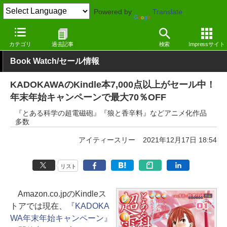
Powered by
Translate
窓の杜
電子書籍・本
漫画
Kindle
カテゴリ
過去記事
検索
Impressサイト
Book Watch/セール情報
KADOKAWAのKindle本7,000点以上がセール中！
年末年始キャンペーンで最大70％OFF
『とある科学の超電磁砲』『狼と香辛料』などアニメ化作品
多数
アイティースリー
2021年12月17日 18:54
リスト
Amazon.co.jpのKindleス
トアでは現在、
『KADOKA
WA年末年始キャンペーン』