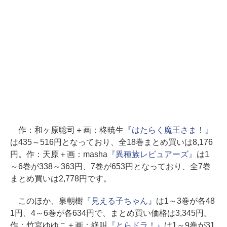
作：和ヶ原聡司＋画：柊暁生
『はたらく魔王さま！』
は435～516円となっており、全18巻まとめ買いは8,176
円。作：天原＋画：masha
『異種族レビュアーズ』
は1
～6巻が338～363円、7巻が653円となっており、全7巻
まとめ買いは2,778円です。
このほか、泉朝樹
『見える子ちゃん』
は1～3巻が各48
1円、4～6巻が各634円で、まとめ買い価格は3,345円。
作：竹宮ゆゆこ＋画：絶叫
『とらドラ！』
は1～9巻が31