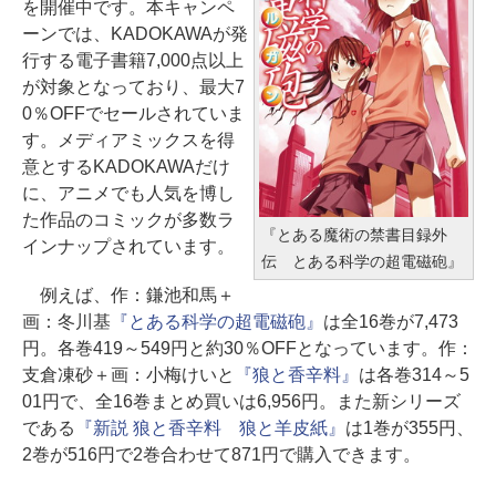
を開催中です。本キャンペ
ーンでは、KADOKAWAが発
行する電子書籍7,000点以上
が対象となっており、最大7
0％OFFでセールされていま
す。メディアミックスを得
意とするKADOKAWAだけ
に、アニメでも人気を博し
た作品のコミックが多数ラ
『とある魔術の禁書目録外
インナップされています。
伝 とある科学の超電磁砲』
例えば、作：鎌池和馬＋
画：冬川基
『とある科学の超電磁砲』
は全16巻が7,473
円。各巻419～549円と約30％OFFとなっています。作：
支倉凍砂＋画：小梅けいと
『狼と香辛料』
は各巻314～5
01円で、全16巻まとめ買いは6,956円。また新シリーズ
である
『新説 狼と香辛料 狼と羊皮紙』
は1巻が355円、
2巻が516円で2巻合わせて871円で購入できます。