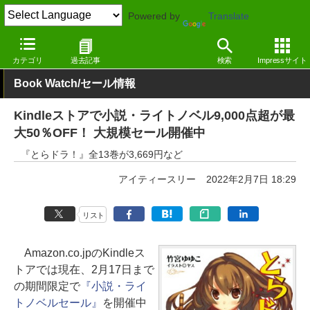
Powered by
Translate
窓の杜
電子書籍・本
小説
Kindle
カテゴリ
過去記事
検索
Impressサイト
Book Watch/セール情報
Kindleストアで小説・ライトノベル9,000点超が最
大50％OFF！ 大規模セール開催中
『とらドラ！』全13巻が3,669円など
アイティースリー
2022年2月7日 18:29
リスト
Amazon.co.jpのKindleス
トアでは現在、2月17日まで
の期間限定で
『小説・ライ
トノベルセール』
を開催中