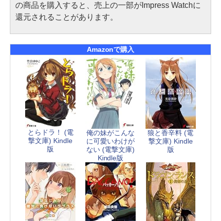
の商品を購入すると、売上の一部がImpress Watchに
還元されることがあります。
Amazonで購入
とらドラ！ (電
俺の妹がこんな
狼と香辛料 (電
撃文庫) Kindle
に可愛いわけが
撃文庫) Kindle
版
ない (電撃文庫)
版
Kindle版