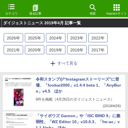
カテゴリ
過去記事
検索
Impressサイト
ダイジェストニュース 2019年4月 記事一覧
2026
年
2025
年
2024
年
2023
年
2022
年
2021
年
2020
年
2019
年
2018
年
2017
年
2016
年
2015
年
2014
年
2013
年
2012
年
すべて見る
令和スタンプが“Instagramストーリーズ”に登
場、「foobar2000」v1.4.4 beta 1、「AnyBur
n」v4.5 ほか
9件を掲載（4月26日のダイジェストニュース）
(2019/4/26)
「サイボウズ Garoon」や「ISC BIND 9」に脆
弱性、「WZ Editor 10」v10.0.3、「fre:ac」v
1.1 Alpha ほか