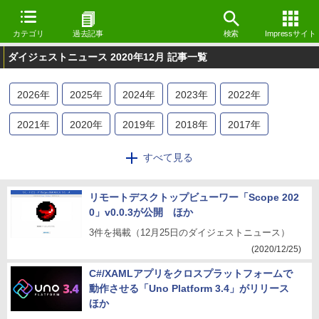
カテゴリ
過去記事
検索
Impressサイト
ダイジェストニュース 2020年12月 記事一覧
2026
年
2025
年
2024
年
2023
年
2022
年
2021
年
2020
年
2019
年
2018
年
2017
年
2016
年
2015
年
2014
年
2013
年
2012
年
すべて見る
リモートデスクトップビューワー「Scope 202
0」v0.0.3が公開 ほか
3件を掲載（12月25日のダイジェストニュース）
(2020/12/25)
C#/XAMLアプリをクロスプラットフォームで
動作させる「Uno Platform 3.4」がリリース
ほか