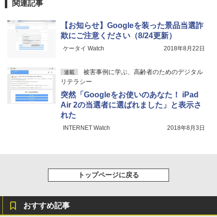
関連記事
￥27,980
1冊ですべて身につくHTML & CSSとWe
Robloxギフトカード - 2,000 Robux 【限
bデザイン入門講座［第2版］
定バーチャルアイテムを含む】 【オンラ
【お知らせ】Googleを装った景品当選詐
インゲームコード】 ロブロックス | オン
欺にご注意ください（8/24更新）
ラインコード版
Amazon Kindle Colorsoft | 16GBストレ
￥1,292
ージ、防水、7インチカラーディスプレ
ケータイ Watch
2018年8月22日
イ、色調調節ライト、最大8週間持続バッ
￥3,200
テリー、広告無し、ブラック (2025年発
売)
FM TOWNS ハイパー・カタログ: 本体ハ
被害事例に学ぶ、高齢者のためのデジタル
連載
ードウェア・市販ソフトウェアのパーフ
Windows版 | Minecraft (マインクラフ
リテラシー
￥31,980
ェクトリストと最新エミュレータ紹介
ト): Java & Bedrock Edition | オンライ
突然「Googleをお使いのあなた！ iPad
ンコード版
Air 2の当選者に選ばれました」と表示さ
￥1,600
New Amazon Kindle Scribe Colorsoft |
れた
￥3,600
11インチカラーディスプレイ、64GBスト
INTERNET Watch
2018年8月3日
レージ、ノート機能搭載、明るさ自動調
整、色調調節ライト、プレミアムペン付
き、グラファイト
￥115,980
トップページに戻る
おすすめ記事