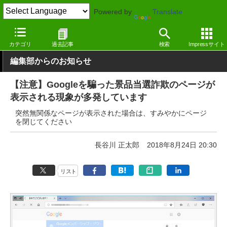
Powered by
Translate
窓の杜
セキュリティ
セキュリティ
Webサービス
カテゴリ
過去記事
検索
Impressサイト
編集部からのお知らせ
【注意】Googleを騙った景品当選詐欺のページが
表示される現象が多発しています
突然無関係なページが表示された場合は、すみやかにページ
を閉じてください
長谷川 正太郎
2018年8月24日 20:30
リスト