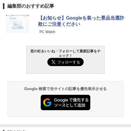
編集部のおすすめ記事
Robloxギフトカード - 800 Robux 【限
生成AIパスポート公式テキスト 第４版
Amazon Kindle Paperwhite (16GB) 7イ
【お知らせ】Googleを装った景品当選詐
定バーチャルアイテムを含む】 【オンラ
ンチディスプレイ、色調調節ライト、12
欺にご注意ください
インゲームコード】 ロブロックス | オン
週間持続バッテリー、広告なし、ブラッ
￥1,766
ラインコード版
ク
PC Watch
￥1,300
￥22,980
窓の杜をいいね・フォローして最新記事をチ
AIイラスト表現辞典: 思い通りの絵を引き
ェック！
出す プロンプトの言葉 AI画像生成シリー
Robloxギフトカード - 1000 Robux 【限
Amazon Kindle - 目に優しい、かさばら
ズ (はぴーイラストLabo)
定バーチャルアイテムを含む】 【オンラ
ない、大きな画面で読みやすい、6週間持
インゲームコード】 ロブロックス |オン
続バッテリー、6インチディスプレイ電子
ラインコード版
書籍リーダー、ブラック、16GB、広告な
￥480
し
￥1,600
Google 検索で当サイトの記事を優先表示させる
￥16,980
ClaudeCode いちばんやさしい 教科書:
非エンジニア 初心者 素人 でも安心 使い
方 マニュアル AI副業にもコンテンツ作成
Microsoft Office Home & Business 202
にもKindle出版にも！ 非エンジニアのた
4(最新 永続版)|オンラインコード版|Wind
Kindle Paperwhite シグニチャーエディ
めのAIコーディング入門シリーズ
ows11、10/mac対応|PC2台
ション (32GB) 7インチディスプレイ、明
るさ自動調整、色調調節ライト、12週間
持続バッテリー、広告なし、メタリック
￥99
￥39,582
ブラック