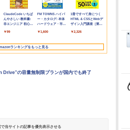
Apple 2026
Robloxギフトカード
ClaudeCode いちば
【Amazon.co.jp限
Robloxギフトカード
FM TOWNS ハイパ
FMV ノートパソコン
Microsoft Office
1冊ですべて身につく
コ
MacBook Air M5チ
- 2,000 Robux 【限
んやさしい 教科書:
定】 HP ノートパソ
- 1000 Robux 【限定
ー・カタログ: 本体
WE1-K3 (MS 365
Home 2024(最新 永続
HTML & CSSとWebデ
ップ搭載13インチノ
定バーチャルアイテ
非エンジニア 初心者
コン 15-fd 15.6イン
バーチャルアイテム
ハードウェア・市販
Personal/Copilotキー
版)|オンラインコード
ザイン入門講座［第2
ートブック：AIと
ムを含む】 【オンラ
素人 でも安心 使い方
チ 16GBメモリ
を含む】 【オンライ
ソフトウェアのパー
搭載/Win 11/15.6
版|Windows11、
版］
￥314,800
￥3,200
￥99
￥129,800
￥1,600
￥1,600
￥119,800
￥37,224
￥2,326
Apple Intelligence、
インゲームコード】
マニュアル AI副業に
512GB SSD インテ
ンゲームコード】 ロ
フェクトリストと最
型/Core i5/16GB/SSD
10/mac対応|PC2台
13.6インチLiquid
ロブロックス | オン
もコンテンツ作成に
ル Core 5
ブロックス |オンライ
新エミュレータ紹介
512GB/ホワイト)
Retinaディスプレ
ラインコード版
もKindle出版にも！
ンコード版
FMVWK3E15W_AZ
mazonランキングをもっと見る
イ、24GBユニファイ
非エンジニアのため
ドメモリ、1TB SSD
のAIコーディング入
ストレージ、12MPセ
門シリーズ
ンターフレームカメ
ラ、日本語キーボー
on Drive”の容量無制限プランが国内でも終了
ド、Touch ID - ミッ
ドナイト
Kindle Paperwhite
Amazon Kindle
New Amazon Kindle
シグニチャーエディ
Colorsoft | 16GBス
Scribe Colorsoft | 11
ション (32GB) 7イン
トレージ、防水、7イ
インチカラーディスプ
持
チディスプレイ、明
ンチカラーディスプ
レイ、64GBストレー
￥32,980
￥39,980
￥115,980
 検索で当サイトの記事を優先表示させる
ン
るさ自動調整、色調
レイ、色調調節ライ
ジ、ノート機能搭載、