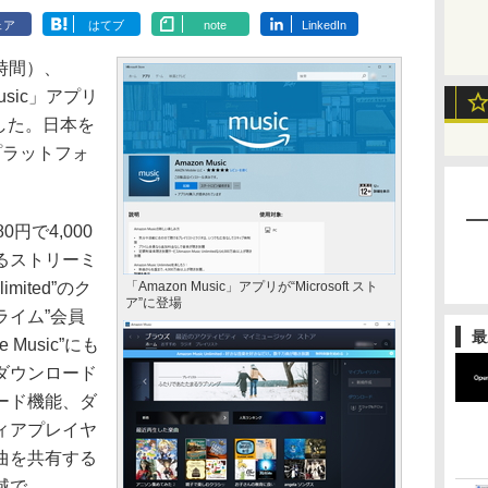
ェア
はてブ
note
LinkedIn
地時間）、
Music」アプリ
公開した。日本を
プラットフォ
0円で4,000
るストリーミ
imited”のク
「Amazon Music」アプリが“Microsoft スト
ア”に登場
ライム”会員
最
Music”にも
ダウンロード
ード機能、ダ
ィアプレイヤ
曲を共有する
域で