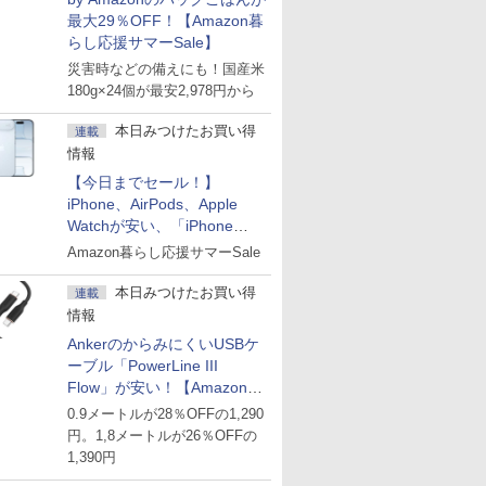
最大29％OFF！【Amazon暮
らし応援サマーSale】
災害時などの備えにも！国産米
180g×24個が最安2,978円から
本日みつけたお買い得
連載
情報
【今日までセール！】
iPhone、AirPods、Apple
Watchが安い、「iPhone
Air」256GB版が139,800円な
Amazon暮らし応援サマーSale
ど
本日みつけたお買い得
連載
情報
AnkerのからみにくいUSBケ
ーブル「PowerLine III
Flow」が安い！【Amazon暮
らし応援サマーSale】
0.9メートルが28％OFFの1,290
円。1,8メートルが26％OFFの
1,390円