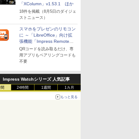
「XColumn」v1.53.1 ほか
18件を掲載（8月5日のダイジェ
ストニュース）
スマホをプレゼンのリモコン
に ～「LibreOffice」向け拡
張機能「Impress Remote」
が公開
QRコードを読み取るだけ、専
用アプリもペアリングコードも
不要
Impress Watchシリーズ 人気記事
時間
24時間
1週間
1カ月
もっと見る