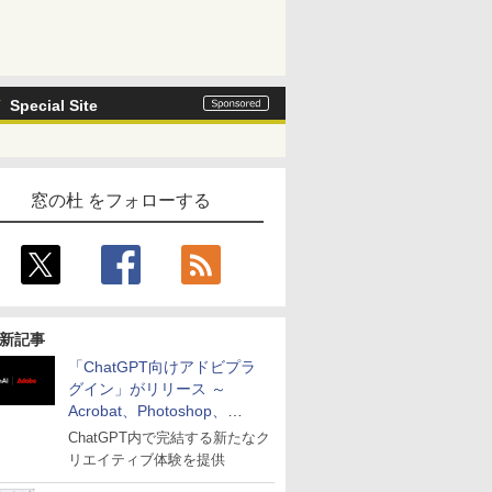
Special Site
窓の杜 をフォローする
新記事
「ChatGPT向けアドビプラ
グイン」がリリース ～
Acrobat、Photoshop、
Premiereなどの機能を1つの
ChatGPT内で完結する新たなク
プラグインに統合
リエイティブ体験を提供