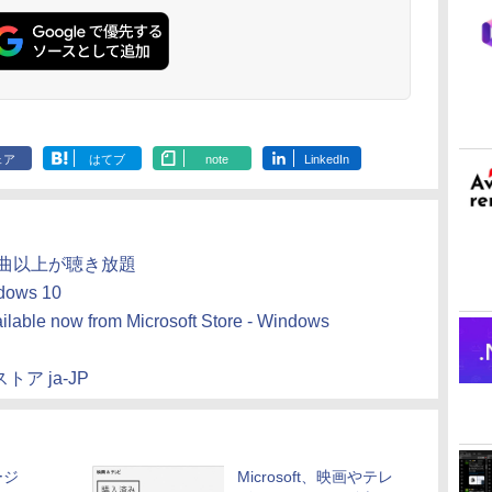
調節ライト、12週間
ト、最大8週間持続バ
明るさ自動調整、色調
持続バッテリー、広
ッテリー、広告無
調節ライト、プレミア
な
告なし、メタリック
し、ブラック (2025
ムペン付き、グラファ
ブラック
年発売)
イト
ェア
はてブ
note
LinkedIn
4000万曲以上が聴き放題
ndows 10
lable now from Microsoft Store - Windows
 ストア ja-JP
ージ
Microsoft、映画やテレ