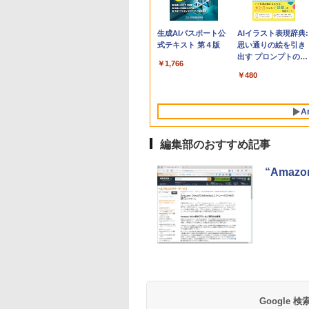
Apple 2026
Robloxギフトカード
生成AIパスポート公
tomtoc 360°保護
Microsoft Office
AIイラスト表現辞典:
MacBook Neo A18
- 800 Robux 【限定
式テキスト 第４版
15.6 16インチ パソ
Home & Business
思い通りの絵を引き
Proチップ搭載13イ
バーチャルアイテム
ンケース Dell NEC
2024(最新 永続版)|オ
出す プロンプトの言
￥1,766
ンチノートブック：
を含む】 【オンライ
Lavie ASUS HP
ンラインコード
葉 AI画像生成シリー
￥137,800
￥1,300
￥2,952
￥39,582
￥480
AIとApple
ンゲームコード】 ロ
dynabook Lenovo
版|Windows11、
ズ (はぴーイラスト
Intelligenceのために
ブロックス | オンラ
対応
10/mac対応|PC2台
Labo)
設計、Liquid Retina
インコード版
A
ディスプレイ、8GB
ユニファイドメモ
リ、512GB SSDスト
編集部のおすすめ記事
レージ、1080p
FaceTime HDカメ
“Amaz
ラ、Touch ID - イン
ディゴ
Amazon Kindle
Amazon Kindle - 目
Paperwhite (16GB)
に優しい、かさばら
7インチディスプレ
ない、大きな画面で
イ、色調調節ライ
読みやすい、6週間
￥27,980
￥19,980
Google
ト、12週間持続バッ
続バッテリー、6イ