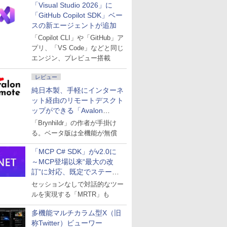
「Visual Studio 2026」に
「GitHub Copilot SDK」ベー
スの新エージェントが追加
「Copilot CLI」や「GitHub」ア
プリ、「VS Code」などと同じ
エンジン、プレビュー搭載
レビュー
純日本製、手軽にインターネ
ット経由のリモートデスクト
ップができる「Avalon
remote」
「Brynhildr」の作者が手掛け
る。ベータ版は全機能が無償
「MCP C# SDK」がv2.0に
～MCP登場以来“最大の改
訂”に対応、既定でステート
レスへ
セッションなしで対話的なツー
ルを実現する「MRTR」も
多機能マルチカラム型X（旧
称Twitter）ビューワー