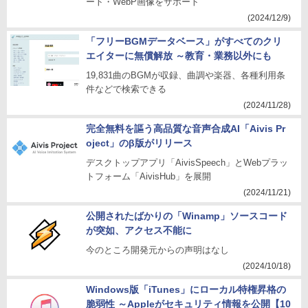
ート・WebP画像をサポート
(2024/12/9)
「フリーBGMデータベース」がすべてのクリ
エイターに無償解放 ～教育・業務以外にも
19,831曲のBGMが収録、曲調や楽器、各種利用条
件などで検索できる
(2024/11/28)
完全無料を謳う高品質な音声合成AI「Aivis Pr
oject」のβ版がリリース
デスクトップアプリ「AivisSpeech」とWebプラッ
トフォーム「AivisHub」を展開
(2024/11/21)
公開されたばかりの「Winamp」ソースコード
が突如、アクセス不能に
今のところ開発元からの声明はなし
(2024/10/18)
Windows版「iTunes」にローカル特権昇格の
脆弱性 ～Appleがセキュリティ情報を公開【10