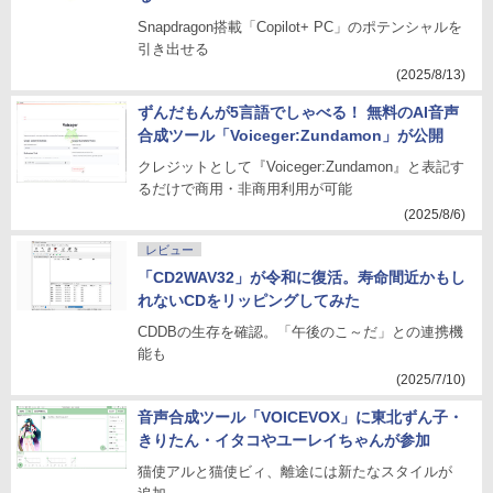
Snapdragon搭載「Copilot+ PC」のポテンシャルを
引き出せる
(2025/8/13)
ずんだもんが5言語でしゃべる！ 無料のAI音声
合成ツール「Voiceger:Zundamon」が公開
クレジットとして『Voiceger:Zundamon』と表記す
るだけで商用・非商用利用が可能
(2025/8/6)
レビュー
「CD2WAV32」が令和に復活。寿命間近かもし
れないCDをリッピングしてみた
CDDBの生存を確認。「午後のこ～だ」との連携機
能も
(2025/7/10)
音声合成ツール「VOICEVOX」に東北ずん子・
きりたん・イタコやユーレイちゃんが参加
猫使アルと猫使ビィ、離途には新たなスタイルが