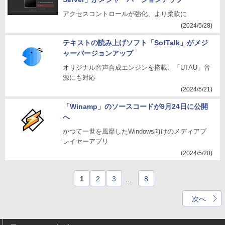
アクセスコントロールが強化、より柔軟に
(2024/5/28)
テキストの読み上げソフト「SofTalk」がメジ
ャーバージョンアップ
オリジナル音声合成エンジンを搭載、「UTAU」音
源にも対応
(2024/5/21)
「Winamp」のソースコードが9月24日に公開
へ
かつて一世を風靡したWindows向けのメディアプ
レイヤーアプリ
(2024/5/20)
1
2
3
…
8
次へ