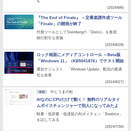
も
(2024/9/6)
『The End of Finale』 ～定番楽譜作成ツール
「Finale」の開発が終了
代替ツールとしてSteinbergの「Dorico」を推奨、
移行割引も実施
(2024/8/28)
ロック画面にメディアコントロール ～Beta版
「Windows 11」（KB5041876）でテスト開始
通知サジェスト、「Windows Update」配信の最適
化も改善
(2024/8/27)
やじうまの杜
連載
AIなのにCPUだけで動く！ 無料のリアルタイ
ムボイスチェンジャーで別人になってみたよ
軽量・低容量・低遅延のAIボイチェン「Beatrice」
を試してみる
(2024/7/30)