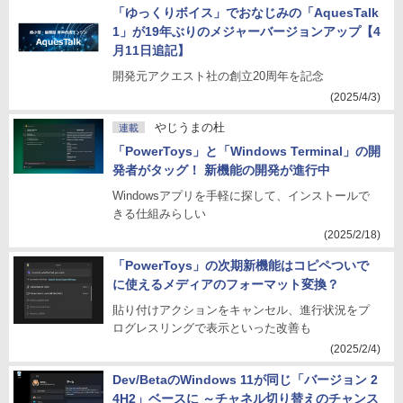
「ゆっくりボイス」でおなじみの「AquesTalk
1」が19年ぶりのメジャーバージョンアップ【4
月11日追記】
開発元アクエスト社の創立20周年を記念
(2025/4/3)
やじうまの杜
連載
「PowerToys」と「Windows Terminal」の開
発者がタッグ！ 新機能の開発が進行中
Windowsアプリを手軽に探して、インストールで
きる仕組みらしい
(2025/2/18)
「PowerToys」の次期新機能はコピペついで
に使えるメディアのフォーマット変換？
貼り付けアクションをキャンセル、進行状況をプ
ログレスリングで表示といった改善も
(2025/2/4)
Dev/BetaのWindows 11が同じ「バージョン 2
4H2」ベースに ～チャネル切り替えのチャンス