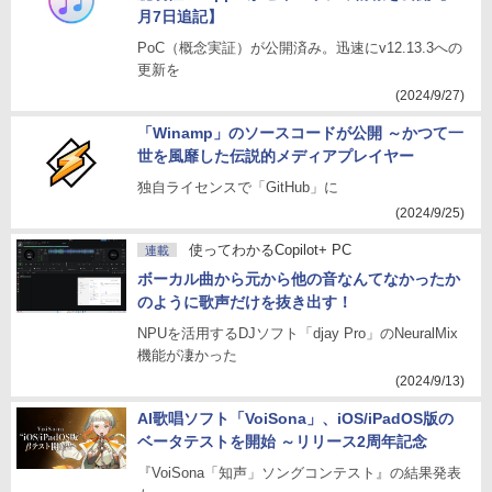
月7日追記】
PoC（概念実証）が公開済み。迅速にv12.13.3への
更新を
(2024/9/27)
「Winamp」のソースコードが公開 ～かつて一
世を風靡した伝説的メディアプレイヤー
独自ライセンスで「GitHub」に
(2024/9/25)
使ってわかるCopilot+ PC
連載
ボーカル曲から元から他の音なんてなかったか
のように歌声だけを抜き出す！
NPUを活用するDJソフト「djay Pro」のNeuralMix
機能が凄かった
(2024/9/13)
AI歌唱ソフト「VoiSona」、iOS/iPadOS版の
ベータテストを開始 ～リリース2周年記念
『VoiSona「知声」ソングコンテスト』の結果発表