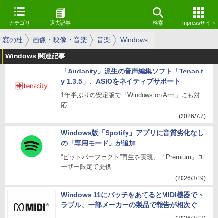
カテゴリ
過去記事
検索
Impressサイト
窓の杜
画像・映像・音楽
音楽
Windows
Windows 関連記事
「Audacity」派生の音声編集ソフト「Tenacit
y 1.3.5」、ASIOをネイティブサポート
1年半ぶりの安定版で「Windows on Arm」にも対
応
(2026/7/7)
Windows版「Spotify」アプリに音質劣化なし
の「専用モード」が追加
“ビットパーフェクト”再生を実現、「Premium」ユ
ーザー限定で提供
(2026/3/19)
Windows 11にパッチをあてるとMIDI機器でト
ラブル、一部メーカーの製品で報告が相次ぐ