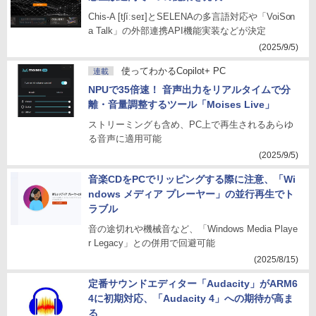
Chis-A [tʃíːseɪ]とSELENAの多言語対応や「VoiSon
a Talk」の外部連携API機能実装などが決定
(2025/9/5)
使ってわかるCopilot+ PC
連載
NPUで35倍速！ 音声出力をリアルタイムで分
離・音量調整するツール「Moises Live」
ストリーミングも含め、PC上で再生されるあらゆ
る音声に適用可能
(2025/9/5)
音楽CDをPCでリッピングする際に注意、「Wi
ndows メディア プレーヤー」の並行再生でト
ラブル
音の途切れや機械音など、「Windows Media Playe
r Legacy」との併用で回避可能
(2025/8/15)
定番サウンドエディター「Audacity」がARM6
4に初期対応、「Audacity 4」への期待が高ま
る