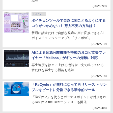
追加
(2025/7/9)
レビュー
ボイチェンツールで自然に聞こえるようにする
コツがつかめない！ 努力不要の方法は？
普通に話すだけで自然な発声の声に変換できるAI
ボイスチェンジャーアプリ「リアボVC」
(2025/6/19)
AIによる音源分離機能を搭載の耳コピ支援プレ
イヤー「Melissa」がギターの分離に対応
再生速度を徐々に上げる機能や中央で鳴っている
音だけを再生する機能も追加
(2025/6/18)
「ReCycle」が無料になって再リリース ～サン
プルをビートに分割できる革命的ツール
「ReCycle」を使うとボーナスポイントが付加され
るReCycle the Beatコンテストも開催
(2025/4/8)