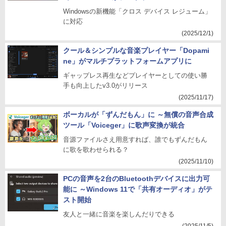
Windowsの新機能「クロス デバイス レジューム」
に対応
(2025/12/1)
クール＆シンプルな音楽プレイヤー「Dopami
ne」がマルチプラットフォームアプリに
ギャップレス再生などプレイヤーとしての使い勝
手も向上したv3.0がリリース
(2025/11/17)
ボーカルが「ずんだもん」に ～無償の音声合成
ツール「Voiceger」に歌声変換が統合
音源ファイルさえ用意すれば、誰でもずんだもん
に歌を歌わせられる？
(2025/11/10)
PCの音声を2台のBluetoothデバイスに出力可
能に ～Windows 11で「共有オーディオ」がテ
スト開始
友人と一緒に音楽を楽しんだりできる