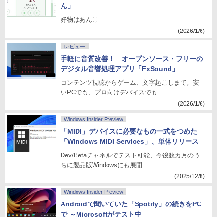
ん」
好物はあんこ
(2026/1/6)
レビュー
手軽に音質改善！ オープンソース・フリーの
デジタル音響処理アプリ「FxSound」
コンテンツ視聴からゲーム、文字起こしまで。安
いPCでも、プロ向けデバイスでも
(2026/1/6)
Windows Insider Preview
「MIDI」デバイスに必要なもの一式をつめた
「Windows MIDI Services」、単体リリース
Dev/Betaチャネルでテスト可能、今後数カ月のう
ちに製品版Windowsにも展開
(2025/12/8)
Windows Insider Preview
Androidで聞いていた「Spotify」の続きをPC
で ～Microsoftがテスト中