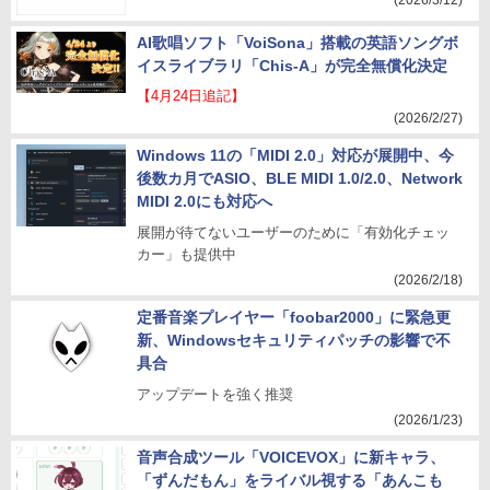
(2026/3/12)
AI歌唱ソフト「VoiSona」搭載の英語ソングボ
イスライブラリ「Chis-A」が完全無償化決定
【4月24日追記】
(2026/2/27)
Windows 11の「MIDI 2.0」対応が展開中、今
後数カ月でASIO、BLE MIDI 1.0/2.0、Network
MIDI 2.0にも対応へ
展開が待てないユーザーのために「有効化チェッ
カー」も提供中
(2026/2/18)
定番音楽プレイヤー「foobar2000」に緊急更
新、Windowsセキュリティパッチの影響で不
具合
アップデートを強く推奨
(2026/1/23)
音声合成ツール「VOICEVOX」に新キャラ、
「ずんだもん」をライバル視する「あんこも