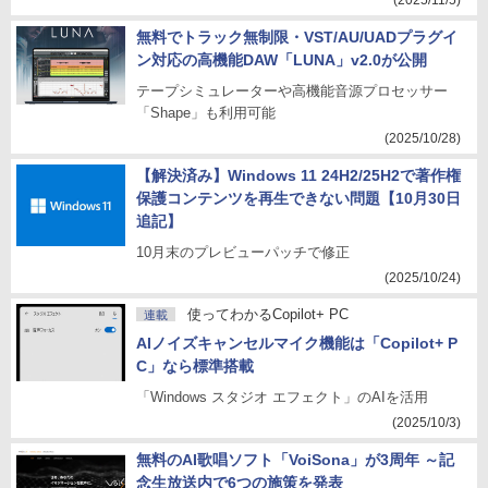
(2025/11/5)
無料でトラック無制限・VST/AU/UADプラグイ
ン対応の高機能DAW「LUNA」v2.0が公開
テープシミュレーターや高機能音源プロセッサー
「Shape」も利用可能
(2025/10/28)
【解決済み】Windows 11 24H2/25H2で著作権
保護コンテンツを再生できない問題【10月30日
追記】
10月末のプレビューパッチで修正
(2025/10/24)
使ってわかるCopilot+ PC
連載
AIノイズキャンセルマイク機能は「Copilot+ P
C」なら標準搭載
「Windows スタジオ エフェクト」のAIを活用
(2025/10/3)
無料のAI歌唱ソフト「VoiSona」が3周年 ～記
念生放送内で6つの施策を発表