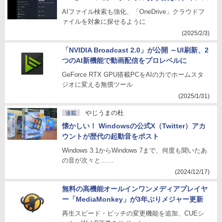
AIファイル検索も強化、「OneDrive」クラウドフ
ァイルを対象に探せるように
(2025/2/3)
「NVIDIA Broadcast 2.0」が公開 ～UI刷新、2
つのAI新機能で動画配信をプロレベルに
GeForce RTX GPU搭載PCをAIの力でホームスタ
ジオに変える無償ツール
(2025/1/31)
やじうまの杜
連載
懐かしい！ Windowsの公式X（Twitter）アカ
ウントが歴代の起動音をポスト
Windows 3.1からWindows 7まで、何度も聞いたあ
の音が次々と……
(2024/12/17)
無料の高機能オールインワンメディアプレイヤ
ー「MediaMonkey」が3年ぶりメジャー更新
再生スピード・ピッチの変更機能を追加、CUEシ