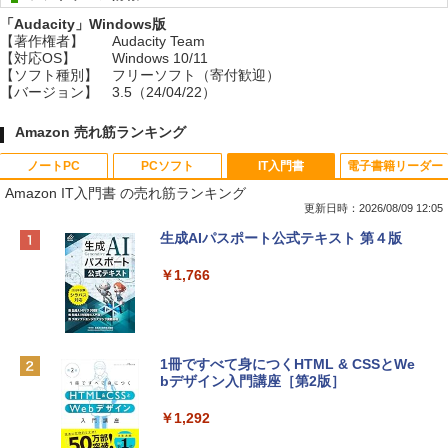
「Audacity」Windows版
【著作権者】
Audacity Team
【対応OS】
Windows 10/11
【ソフト種別】
フリーソフト（寄付歓迎）
【バージョン】
3.5（24/04/22）
Amazon 売れ筋ランキング
ノートPC
PCソフト
IT入門書
電子書籍リーダー
Amazon IT入門書 の売れ筋ランキング
更新日時：2026/08/09 12:05
Apple 2026 MacBook Neo A18 Proチッ
Robloxギフトカード - 800 Robux 【限
生成AIパスポート公式テキスト 第４版
プ搭載13インチノートブック：AIとAppl
定バーチャルアイテムを含む】 【オンラ
e Intelligenceのために設計、Liquid Ret
インゲームコード】 ロブロックス | オン
￥1,766
inaディスプレイ、8GBユニファイドメモ
ラインコード版
リ、256GB SSDストレージ、1080p Fac
eTime HDカメラ - インディゴ
￥1,300
￥119,800
1冊ですべて身につくHTML & CSSとWe
bデザイン入門講座［第2版］
Robloxギフトカード - 1000 Robux 【限
定バーチャルアイテムを含む】 【オンラ
tomtoc 360°保護 15.6 16インチ パソコ
インゲームコード】 ロブロックス |オン
￥1,292
ンケース Dell NEC Lavie ASUS HP dyna
ラインコード版