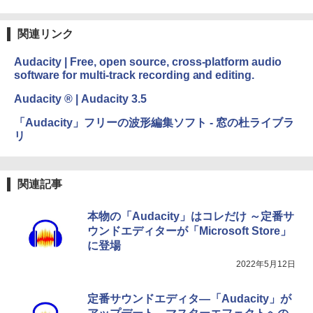
週間持続バッテリー、広告なし、ブラッ
ク
関連リンク
￥22,980
Audacity | Free, open source, cross-platform audio
software for multi-track recording and editing.
Amazon Kindle Colorsoft | 16GBストレ
ージ、防水、7インチカラーディスプレ
Audacity ® | Audacity 3.5
イ、色調調節ライト、最大8週間持続バッ
テリー、広告無し、ブラック (2025年発
「Audacity」フリーの波形編集ソフト - 窓の杜ライブラ
売)
リ
￥31,980
関連記事
New Amazon Kindle Scribe Colorsoft |
11インチカラーディスプレイ、64GBスト
レージ、ノート機能搭載、明るさ自動調
本物の「Audacity」はコレだけ ～定番サ
整、色調調節ライト、プレミアムペン付
ウンドエディターが「Microsoft Store」
き、グラファイト
に登場
￥115,980
2022年5月12日
定番サウンドエディタ―「Audacity」が