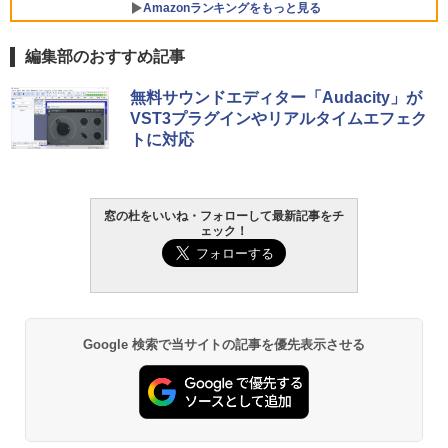
Core i5/16GB/SSD 512GB/ホワイト) FM
Amazonランキングをもっと見る
VWK3E15W_AZ
編集部のおすすめ記事
￥139,880
Amazon Kindle - 目に優しい、かさばら
無料サウンドエディター「Audacity」が
ない、大きな画面で読みやすい、6週間持
VST3プラグインやリアルタイムエフェク
続バッテリー、6インチディスプレイ電子
トに対応
書籍リーダー、マッチャ、16GB、広告な
し
￥16,980
窓の杜をいいね・フォローして最新記事をチ
ェック！
Kindle Paperwhite シグニチャーエディ
ション (32GB) 7インチディスプレイ、明
るさ自動調整、色調調節ライト、12週間
持続バッテリー、広告なし、メタリック
ブラック
Google 検索で当サイトの記事を優先表示させる
￥27,980
Amazon Kindle Paperwhite (16GB) 7イ
ンチディスプレイ、色調調節ライト、12