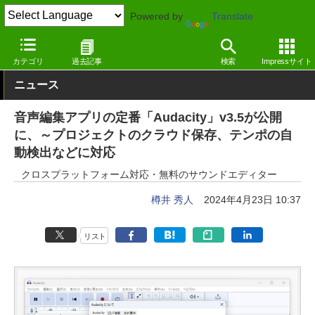
Powered by
Translate
窓の杜
画像・映像・音楽
音楽
Windows
カテゴリ
過去記事
検索
Impressサイト
ニュース
音声編集アプリの定番「Audacity」v3.5が公開
に、～プロジェクトのクラウド保存、テンポの自
動検出などに対応
クロスプラットフォーム対応・無料のサウンドエディター
樽井 秀人
2024年4月23日 10:37
リスト