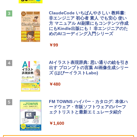
book Lenovo対応
￥1,600
￥2,952
ClaudeCode いちばんやさしい 教科書:
非エンジニア 初心者 素人 でも安心 使い
方 マニュアル AI副業にもコンテンツ作成
Robloxギフトカード - 2,000 Robux 【限
にもKindle出版にも！ 非エンジニアのた
Apple 2026 MacBook Air M5チップ搭載
定バーチャルアイテムを含む】 【オンラ
めのAIコーディング入門シリーズ
13インチノートブック：AIとApple Intell
インゲームコード】 ロブロックス | オン
igence、13.6インチLiquid Retinaディ
ラインコード版
￥99
スプレイ、16GBユニファイドメモリ、1
TB SSDストレージ、12MPセンターフレ
￥3,200
ームカメラ、日本語キーボード、Touch I
D - ミッドナイト
AIイラスト表現辞典: 思い通りの絵を引き
出す プロンプトの言葉 AI画像生成シリー
Microsoft Office Home & Business 202
￥278,800
ズ (はぴーイラストLabo)
4(最新 永続版)|オンラインコード版|Wind
ows11、10/mac対応|PC2台
￥480
【Amazon.co.jp限定】 HP ノートパソコ
￥39,582
ン 15-fd 15.6インチ 16GBメモリ 512GB
SSD インテル Core 5
FM TOWNS ハイパー・カタログ: 本体ハ
ードウェア・市販ソフトウェアのパーフ
Windows版 | Minecraft (マインクラフ
￥129,800
ェクトリストと最新エミュレータ紹介
ト): Java & Bedrock Edition | オンライ
ンコード版
￥1,600
FMV ノートパソコン WE1-K3 (MS 365 P
￥3,600
ersonal/Copilotキー搭載/Win 11/15.6型/