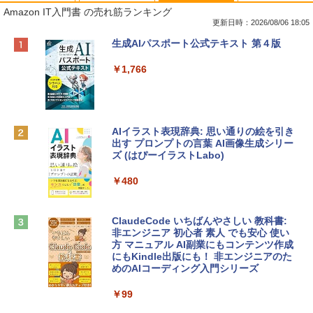
Amazon IT入門書 の売れ筋ランキング
更新日時：2026/08/06 18:05
Apple 2026 MacBook Neo A18 Proチッ
Robloxギフトカード - 800 Robux 【限
生成AIパスポート公式テキスト 第４版
プ搭載13インチノートブック：AIとAppl
定バーチャルアイテムを含む】 【オンラ
e Intelligenceのために設計、Liquid Ret
インゲームコード】 ロブロックス | オン
￥1,766
inaディスプレイ、8GBユニファイドメモ
ラインコード版
リ、512GB SSDストレージ、1080p Fac
eTime HDカメラ、Touch ID - インディ
￥1,300
ゴ
AIイラスト表現辞典: 思い通りの絵を引き
￥137,800
出す プロンプトの言葉 AI画像生成シリー
Microsoft Office Home & Business 202
ズ (はぴーイラストLabo)
4(最新 永続版)|オンラインコード版|Wind
ows11、10/mac対応|PC2台
tomtoc 360°保護 15.6 16インチ パソコ
￥480
ンケース Dell NEC Lavie ASUS HP dyna
￥39,582
book Lenovo対応
ClaudeCode いちばんやさしい 教科書:
￥2,952
非エンジニア 初心者 素人 でも安心 使い
Robloxギフトカード - 2,000 Robux 【限
方 マニュアル AI副業にもコンテンツ作成
定バーチャルアイテムを含む】 【オンラ
にもKindle出版にも！ 非エンジニアのた
インゲームコード】 ロブロックス | オン
めのAIコーディング入門シリーズ
Apple 2026 MacBook Air M5チップ搭載
ラインコード版
13インチノートブック：AIとApple Intell
igence、13.6インチLiquid Retinaディ
￥99
￥3,200
スプレイ、24GBユニファイドメモリ、1