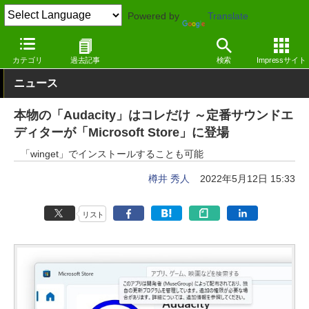
Powered by
Translate
窓の杜
画像・映像・音楽
音楽
Windows
カテゴリ
過去記事
検索
Impressサイト
ニュース
本物の「Audacity」はコレだけ ～定番サウンドエ
ディターが「Microsoft Store」に登場
「winget」でインストールすることも可能
樽井 秀人
2022年5月12日 15:33
リスト