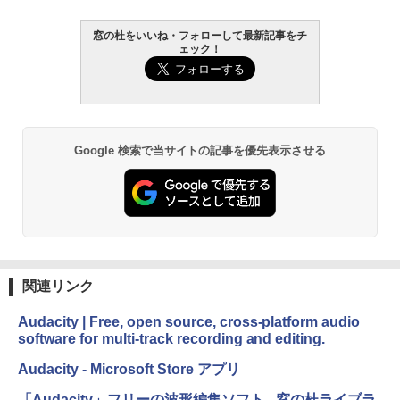
￥27,980
窓の杜をいいね・フォローして最新記事をチ
ェック！
Amazon Kindle - 目に優しい、かさばら
ない、大きな画面で読みやすい、6週間持
続バッテリー、6インチディスプレイ電子
書籍リーダー、ブラック、16GB、広告な
し
￥19,980
Google 検索で当サイトの記事を優先表示させる
Kindle Paperwhite シグニチャーエディ
ション (32GB) 7インチディスプレイ、明
るさ自動調整、色調調節ライト、12週間
持続バッテリー、広告なし、メタリック
ブラック
関連リンク
￥32,980
Audacity | Free, open source, cross-platform audio
software for multi-track recording and editing.
Amazon Kindle Colorsoft | 16GBストレ
ージ、防水、7インチカラーディスプレ
Audacity - Microsoft Store アプリ
イ、色調調節ライト、最大8週間持続バッ
テリー、広告無し、ブラック (2025年発
「Audacity」フリーの波形編集ソフト - 窓の杜ライブラ