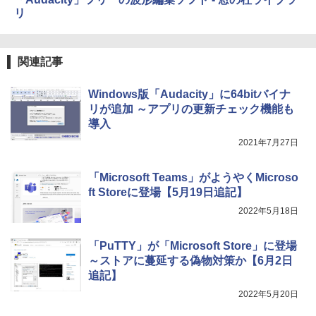
売)
リ
￥39,980
関連記事
New Amazon Kindle Scribe Colorsoft |
11インチカラーディスプレイ、64GBスト
レージ、ノート機能搭載、明るさ自動調
Windows版「Audacity」に64bitバイナ
整、色調調節ライト、プレミアムペン付
リが追加 ～アプリの更新チェック機能も
き、グラファイト
導入
￥115,980
2021年7月27日
「Microsoft Teams」がようやくMicroso
ft Storeに登場【5月19日追記】
2022年5月18日
「PuTTY」が「Microsoft Store」に登場
～ストアに蔓延する偽物対策か【6月2日
追記】
2022年5月20日