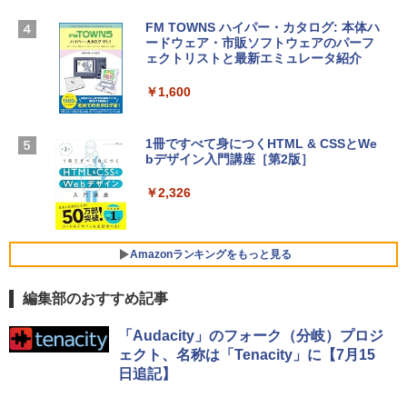
TB SSDストレージ、12MPセンターフレ
ームカメラ、日本語キーボード、Touch I
FM TOWNS ハイパー・カタログ: 本体ハ
Robloxギフトカード - 1000 Robux 【限
D - ミッドナイト
ードウェア・市販ソフトウェアのパーフ
定バーチャルアイテムを含む】 【オンラ
ェクトリストと最新エミュレータ紹介
インゲームコード】 ロブロックス |オン
￥314,800
ラインコード版
￥1,600
￥1,600
【Amazon.co.jp限定】 HP ノートパソコ
ン 15-fd 15.6インチ 16GBメモリ 512GB
1冊ですべて身につくHTML & CSSとWe
SSD インテル Core 5
bデザイン入門講座［第2版］
Microsoft Office Home 2024(最新 永続
版)|オンラインコード版|Windows11、1
￥129,800
0/mac対応|PC2台
￥2,326
￥37,224
FMV ノートパソコン WE1-K3 (MS 365 P
ersonal/Copilotキー搭載/Win 11/15.6型/
Amazonランキングをもっと見る
Core i5/16GB/SSD 512GB/ホワイト) FM
VWK3E15W_AZ
編集部のおすすめ記事
￥119,800
Amazon Kindle Paperwhite (16GB) 7イ
「Audacity」のフォーク（分岐）プロジ
ンチディスプレイ、色調調節ライト、12
ェクト、名称は「Tenacity」に【7月15
週間持続バッテリー、広告なし、ブラッ
日追記】
ク