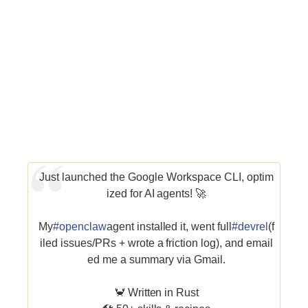
Just launched the Google Workspace CLI, optim
ized for AI agents! 🚀
My
#openclaw
agent installed it, went full
#devrel
(f
iled issues/PRs + wrote a friction log), and email
ed me a summary via Gmail.
🦀 Written in Rust