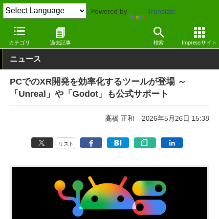
Powered by
Translate
窓の杜
プログラミング
プログラミング
Android
カテゴリ
過去記事
検索
Impressサイト
ニュース
PCでのXR開発を効率化するツールが登場 ～
「Unreal」や「Godot」も公式サポート
高橋 正和
2026年5月26日 15:38
リスト