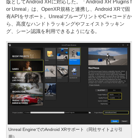
版としてAndroid XRに対応した。「Android XR Plugins f
or Unreal」は、OpenXR規格と連携し、Android XRで固
有APIをサポート。UnrealブループリントやC++コードか
ら、高度なハンドトラッキングやフェイストラッキン
グ、シーン認識を利用できるようになる。
Unreal EngineでのAndroid XRサポート（同社サイトより引
用）