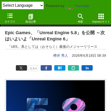
Powered by
Translate
ニュース
カテゴリ
過去記事
検索
Impressサイト
Epic Games、「Unreal Engine 5.8」を公開 ～次
はいよいよ「Unreal Engine 6」
「UE5」系としては（おそらく）最後のメジャーリリース
樽井 秀人
2026年6月18日 08:39
リスト