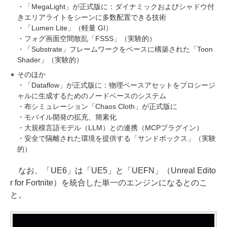
・「MegaLight」が正式版に：ダイナミックおよびシャドウ付
きエリアライトをシーンに多数配置できる技術
・「Lumen Lite」（軽量 GI）
・フォグ画面空間散乱「FSSS」（実験的）
・「Substrate」フレームワークをベースに構築された「Toon
Shader」（実験的）
そのほか
・「Dataflow」が正式版に：物理ベースアセットをプロシージ
ャルに生成するためのノードベースのシステム
・布シミュレーション「Chaos Cloth」が正式版に
・モバイル開発の拡充、簡素化
・大規模言語モデル（LLM）との連携（MCPプラグイン）
・安全で隔離された環境を提供する「サンドボックス」（実験
的）
なお、「UE6」は「UE5」と「UEFN」（Unreal Edito
r for Fortnite）を統合した単一のエンジンになるとのこ
と。