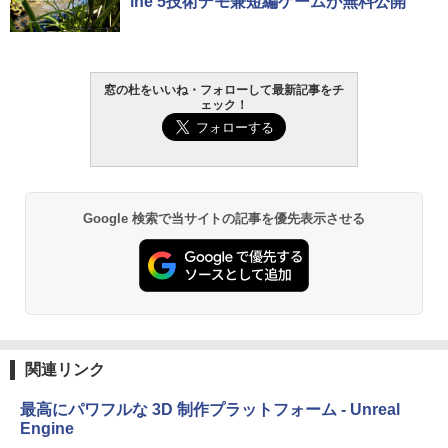
ine 5技術デモ兼短編ゲームが無料公開
続バッテリー、6インチディスプレイ電子
書籍リーダー、マッチャ、16GB、広告な
し
￥16,980
窓の杜をいいね・フォローして最新記事をチ
ェック！
Kindle Paperwhite シグニチャーエディ
ション (32GB) 7インチディスプレイ、明
るさ自動調整、色調調節ライト、12週間
持続バッテリー、広告なし、メタリック
ブラック
Google 検索で当サイトの記事を優先表示させる
￥27,980
Amazon Kindle Paperwhite (16GB) 7イ
ンチディスプレイ、色調調節ライト、12
週間持続バッテリー、広告なし、ブラッ
ク
関連リンク
￥22,980
最高にパワフルな 3D 制作プラットフォーム - Unreal
Engine
Amazon Kindle Colorsoft | 16GBストレ