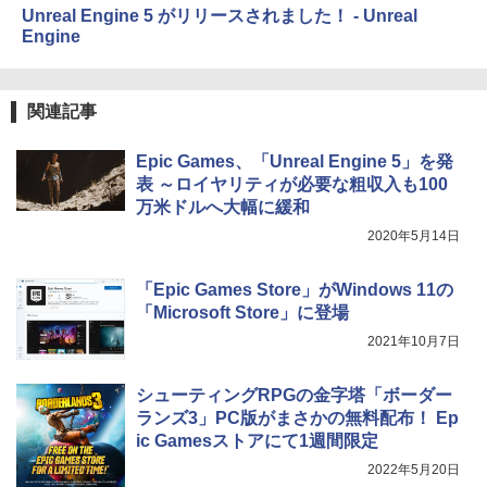
ージ、防水、7インチカラーディスプレ
Unreal Engine 5 がリリースされました！ - Unreal
イ、色調調節ライト、最大8週間持続バッ
Engine
テリー、広告無し、ブラック (2025年発
売)
￥31,980
関連記事
Epic Games、「Unreal Engine 5」を発
New Amazon Kindle Scribe Colorsoft |
表 ～ロイヤリティが必要な粗収入も100
11インチカラーディスプレイ、64GBスト
レージ、ノート機能搭載、明るさ自動調
万米ドルへ大幅に緩和
整、色調調節ライト、プレミアムペン付
2020年5月14日
き、グラファイト
￥115,980
「Epic Games Store」がWindows 11の
「Microsoft Store」に登場
2021年10月7日
シューティングRPGの金字塔「ボーダー
ランズ3」PC版がまさかの無料配布！ Ep
ic Gamesストアにて1週間限定
2022年5月20日