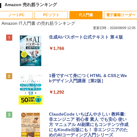
Amazon 売れ筋ランキング
ノートPC
PCソフト
IT入門書
電子書籍リーダー
Amazon IT入門書 の売れ筋ランキング
更新日時：2026/08/09 12:05
Apple 2026 MacBook Neo A18 Proチッ
Robloxギフトカード - 800 Robux 【限
生成AIパスポート公式テキスト 第４版
プ搭載13インチノートブック：AIとAppl
定バーチャルアイテムを含む】 【オンラ
e Intelligenceのために設計、Liquid Ret
インゲームコード】 ロブロックス | オン
￥1,766
inaディスプレイ、8GBユニファイドメモ
ラインコード版
リ、256GB SSDストレージ、1080p Fac
eTime HDカメラ - インディゴ
￥1,300
￥119,800
1冊ですべて身につくHTML & CSSとWe
bデザイン入門講座［第2版］
Robloxギフトカード - 1000 Robux 【限
定バーチャルアイテムを含む】 【オンラ
tomtoc 360°保護 15.6 16インチ パソコ
インゲームコード】 ロブロックス |オン
￥1,292
ンケース Dell NEC Lavie ASUS HP dyna
ラインコード版
book Lenovo対応
￥1,600
￥2,952
ClaudeCode いちばんやさしい 教科書:
非エンジニア 初心者 素人 でも安心 使い
方 マニュアル AI副業にもコンテンツ作成
Robloxギフトカード - 2,000 Robux 【限
にもKindle出版にも！ 非エンジニアのた
Apple 2026 MacBook Air M5チップ搭載
定バーチャルアイテムを含む】 【オンラ
めのAIコーディング入門シリーズ
13インチノートブック：AIとApple Intell
インゲームコード】 ロブロックス | オン