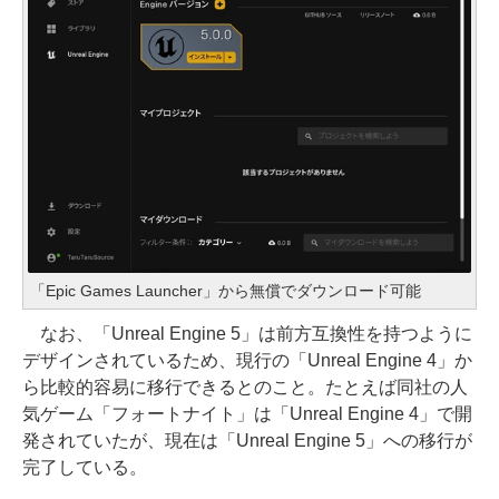
「Epic Games Launcher」から無償でダウンロード可能
なお、「Unreal Engine 5」は前方互換性を持つように
デザインされているため、現行の「Unreal Engine 4」か
ら比較的容易に移行できるとのこと。たとえば同社の人
気ゲーム「フォートナイト」は「Unreal Engine 4」で開
発されていたが、現在は「Unreal Engine 5」への移行が
完了している。