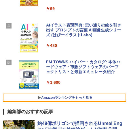
igence、13.6インチLiquid Retinaディ
ラインコード版
￥99
スプレイ、16GBユニファイドメモリ、1
TB SSDストレージ、12MPセンターフレ
￥3,200
ームカメラ、日本語キーボード、Touch I
D - ミッドナイト
AIイラスト表現辞典: 思い通りの絵を引き
出す プロンプトの言葉 AI画像生成シリー
Microsoft Office Home & Business 202
￥278,800
ズ (はぴーイラストLabo)
4(最新 永続版)|オンラインコード版|Wind
ows11、10/mac対応|PC2台
￥480
【Amazon.co.jp限定】 HP ノートパソコ
￥39,582
ン 15-fd 15.6インチ 16GBメモリ 512GB
SSD インテル Core 5
FM TOWNS ハイパー・カタログ: 本体ハ
ードウェア・市販ソフトウェアのパーフ
Windows版 | Minecraft (マインクラフ
￥129,800
ェクトリストと最新エミュレータ紹介
ト): Java & Bedrock Edition | オンライ
ンコード版
￥1,600
FMV ノートパソコン WE1-K3 (MS 365 P
￥3,600
ersonal/Copilotキー搭載/Win 11/15.6型/
Core i5/16GB/SSD 512GB/ホワイト) FM
Amazonランキングをもっと見る
VWK3E15W_AZ
編集部のおすすめ記事
￥139,880
Amazon Kindle - 目に優しい、かさばら
約49億ポリゴンで描画されるUnreal Eng
ない、大きな画面で読みやすい、6週間持