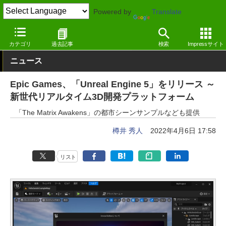
Powered by
Translate
窓の杜
エンタメ
ゲーム
その他
カテゴリ
過去記事
検索
Impressサイト
ニュース
Epic Games、「Unreal Engine 5」をリリース ～
新世代リアルタイム3D開発プラットフォーム
「The Matrix Awakens」の都市シーンサンプルなども提供
樽井 秀人
2022年4月6日 17:58
リスト