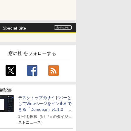
Special Site
窓の杜 をフォローする
新記事
デスクトップのサイドバーと
してWebページをピン止めで
きる「Demobar」v1.1.0 ほ
か
17件を掲載（8月7日のダイジェ
ストニュース）