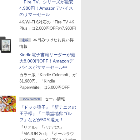
「Fire TV」シリーズが最安
4,980円！Amazonデバイス
のサマーセール
4K/Wi-Fi 6対応の「Fire TV 4K
Plus」は2,000円OFFの7,980円
本日みつけたお買い得
連載
情報
Kindle電子書籍リーダーが最
大8,000円OFF！Amazonデ
バイスがサマーセール中
カラー版「Kindle Colorsoft」が
31,980円。「Kindle
Paperwhite」は5,000円OFF
セール情報
Book Watch
『ドッジ弾子』『新テニスの
王子様』『二階堂地獄ゴル
フ』などが50％還元！
Amazonマンガ週末セール
『リアル』『ハナバス』
『MAJOR 2nd』『オールラウ
ンダー廻』など「アツいスポー