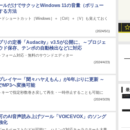
ルだけでサクッとWindows 11の音量（ボリュー
する方法
ドショートカット［Windows］＋［Ctrl］＋［V］も覚えておく
(2024/5/1)
リの定番「Audacity」v3.5が公開に、～プロジェ
ウド保存、テンポの自動検出などに対応
トフォーム対応・無料のサウンドエディター
(2024/4/23)
プレイヤー「聞々ハヤえもん」が6年ぶりに更新 ～
でMP3へ変換可能
最
トキーで指定秒数巻き戻して再生・一時停止することも可能に
(2024/3/29)
のAI音声読み上げツール「VOICEVOX」のソング
強化
ピー＆ペーストなどが可能に。ハミング対応キャラクターも大量