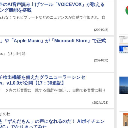
のAI音声読み上げツール「VOICEVOX」が歌える
ソング機能を搭載
行わなくてもビブラートなどのニュアンスが自動で付加され、自
(2024/2/8)
V」や「Apple Music」が「Microsoft Store」で正式
vices」も利用可能
(2024/2/8)
チ検出機能を備えたグラニューラーシンセ
ow」v1.0.0が公開【17：30追記】
データ内の12音階に一致する箇所を検出し、自動で各音階に割り
(2024/1/23)
まの杜
も「ずんだもん」の声になれるのだ！ AIボイチェン
eetVC」でなりきってみた