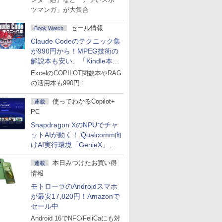
ツマンガ」が大集合
セール情報
Book Watch
Claude Codeのテクニック集
が990円から！MPEG技術の
解説本も安い、「Kindle本サ
マーセール」第2弾開始！
ExcelのCOPILOT関数本やRAG
の活用本も990円！
使ってわかるCopilot+
連載
PC
Snapdragon XのNPUでチャ
ットAIが動く！ Qualcomm向
けAI実行環境「GenieX」を
試してみた
本日みつけたお買い得
連載
情報
モトローラのAndroidスマホ
が最安17,820円！Amazonで
セール中
Android 16でNFC/FeliCaにも対