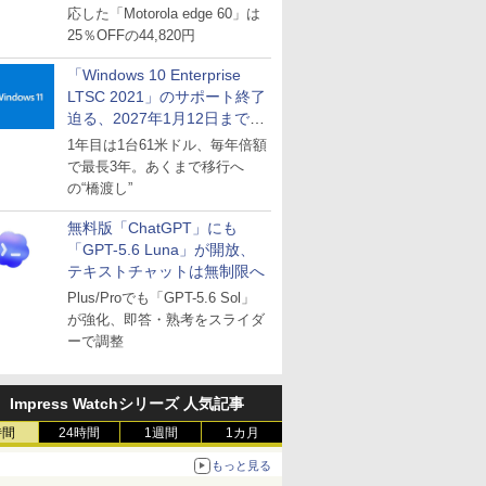
応した「Motorola edge 60」は
25％OFFの44,820円
「Windows 10 Enterprise
LTSC 2021」のサポート終了
迫る、2027年1月12日まで
～ESUは9月1日から販売
1年目は1台61米ドル、毎年倍額
で最長3年。あくまで移行へ
の“橋渡し”
無料版「ChatGPT」にも
「GPT-5.6 Luna」が開放、
テキストチャットは無制限へ
Plus/Proでも「GPT-5.6 Sol」
が強化、即答・熟考をスライダ
ーで調整
Impress Watchシリーズ 人気記事
時間
24時間
1週間
1カ月
もっと見る