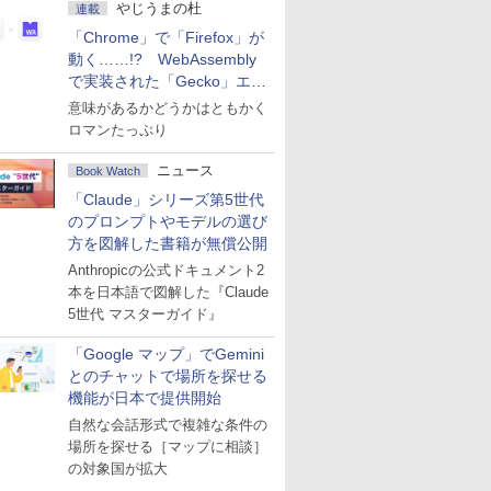
やじうまの杜
連載
「Chrome」で「Firefox」が
動く……!? WebAssembly
で実装された「Gecko」エン
ジン
意味があるかどうかはともかく
ロマンたっぷり
ニュース
Book Watch
「Claude」シリーズ第5世代
のプロンプトやモデルの選び
方を図解した書籍が無償公開
Anthropicの公式ドキュメント2
本を日本語で図解した『Claude
5世代 マスターガイド』
「Google マップ」でGemini
とのチャットで場所を探せる
機能が日本で提供開始
自然な会話形式で複雑な条件の
場所を探せる［マップに相談］
の対象国が拡大