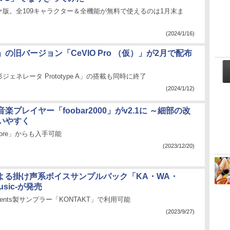
ァ版。全109キャラクター＆全機能が無料で使えるのは1月末ま
(2024/1/16)
na」の旧バージョン「CeVIO Pro （仮）」が2月で配布
ェネレータ Prototype A」の搭載も同時に終了
(2024/1/12)
楽プレイヤー「foobar2000」がv2.1に ～細部の改
いやすく
 Store」からも入手可能
(2023/12/20)
.による掛け声系ボイスサンプルパック「KA・WA・
music-が発売
struments製サンプラー「KONTAKT」で利用可能
(2023/9/27)