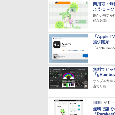
商用可・無料
ように ～
細かい設定を
然な歌唱に
「Apple T
提供開始
「Apple De
無料でピッ
「gRainb
サンプル音声
当て可能
やじう
連載
無料で誰で
「Parak