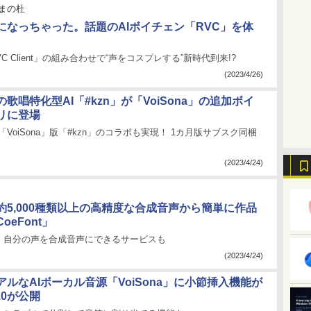
まの杜
になっちゃった。話題のAIボイチェン「RVC」を体
C Client」の組み合わせで“声をコスプレする”新時代到来!?
(2023/4/26)
歌唱特化型AI「#kzn」が「VoiSona」の追加ボイ
リに登場
と「VoiSona」版「#kzn」のコラボも実現！ 1カ月版サブスク同梱
(2023/4/24)
約5,000種類以上の高精度な合成音声から簡単に作品
oeFont」
、自分の声を合成音声にできるサービスも
(2023/4/24)
ルなAIボーカル音源「VoiSona」に小節挿入機能が
5.0が公開