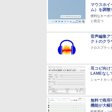
マウスホイー
ム）を調整
便利なキーボー
と役立つ
音声編集アプ
クトのクラ
クロスプラッ
耳コピ向け
LAMEなし
ショートカッ
無料で商用可
機能が大幅
矩形選択・コ