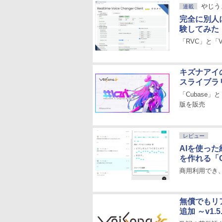
やじう
連載
完全に別人
験してみた
「RVC」と「V
キズナアイの
スライブラ
「Cubase」
版を販売
レビュー
AIを使った
を作れる「C
商用利用でき
無償でもリア
追加 ～v1.