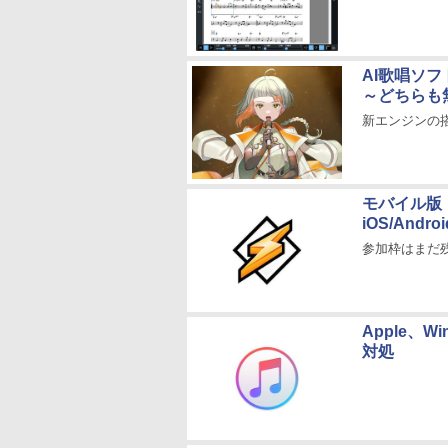
AI歌唱ソフ
～どちらも
新エンジンの
モバイル版「
iOS/And
参加枠はまだ
Apple、W
対処