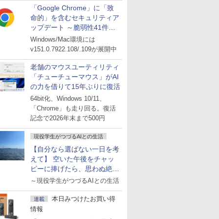
「Google Chrome」に「致
命的」を含むセキュリティア
ップデート ～脆弱性41件に
対処
Windows/Mac環境には
v151.0.7922.108/.109が展開中
老舗のマウスユーティリティ
「チューチューマウス」がAI
の力を借りて15年ぶりに復活
64bit化、Windows 10/11、
「Chrome」も走り回る。復活
記念で2026年末まで500円
現役学生がつづるAIとの生活
【自分なら選ばない一日を考
えて】 空いた午後をチャッ
ピーに捧げたら、思わぬ絶景
に出会った話
～現役学生がつづるAIとの生活
本日みつけたお買い得
連載
情報