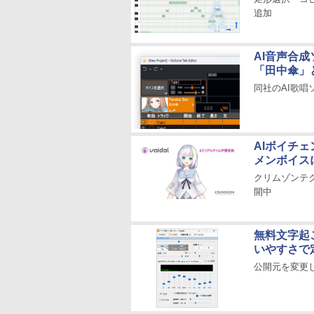
追加
AI音声合成
「田中傘」
同社のAI歌唱
AIボイチェ
メンボイス
クリムゾンテクノロ
開中
無料文字起
いやすさで
公開元を変更し、