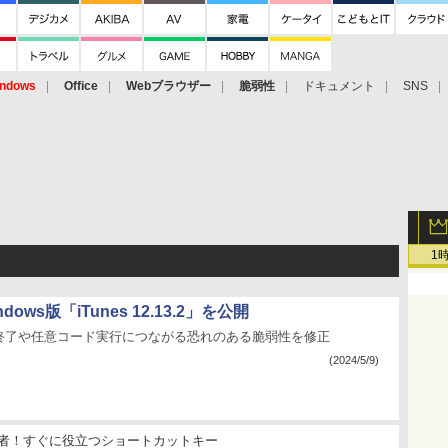
ndows
Office
Webブラウザー
脆弱性
ドキュメント
SNS
1
ndows版「iTunes 12.13.2」を公開
終了や任意コード実行につながる恐れのある脆弱性を修正
(2024/5/9)
者！すぐに役立つショートカットキー