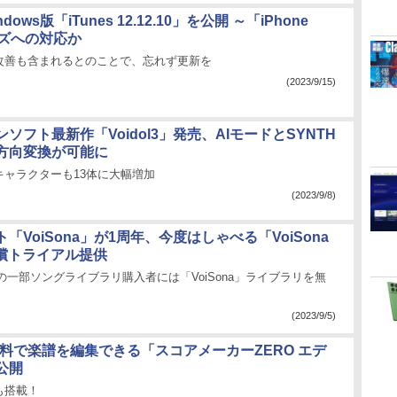
ndows版「iTunes 12.12.10」を公開 ～「iPhone
ーズへの対応か
改善も含まれるとのことで、忘れず更新を
(2023/9/15)
ンソフト最新作「Voidol3」発売、AIモードとSYNTH
方向変換が可能に
キャラクターも13体に大幅増加
(2023/9/8)
ト「VoiSona」が1周年、今度はしゃべる「VoiSona
無償トライアル提供
AI」の一部ソングライブラリ購入者には「VoiSona」ライブラリを無
(2023/9/5)
無料で楽譜を編集できる「スコアメーカーZERO エデ
公開
も搭載！