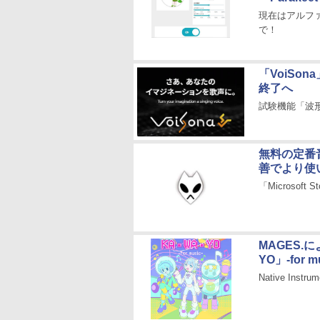
現在はアルフ
で！
「VoiSo
終了へ
試験機能「波形ジ
無料の定番音
善でより使
「Microsoft
MAGES
YO」-for 
Native In