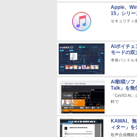
Apple、Wi
15」シリ
セキュリティ
AIボイチェ
モードの双
本体バンドル
AI歌唱ソフ
Talk」を
「CeVIO 
料で
KAWAI、
ィター」を
歌声合成機能