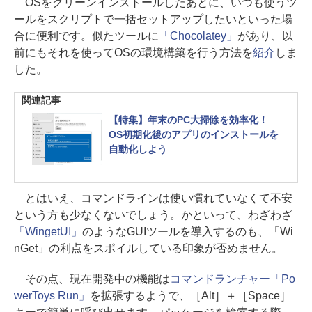
OSをクリーンインストールしたあとに、いつも使うツ
ールをスクリプトで一括セットアップしたいといった場
合に便利です。似たツールに
「Chocolatey」
があり、以
前にもそれを使ってOSの環境構築を行う方法を
紹介
しま
した。
関連記事
【特集】年末のPC大掃除を効率化！
OS初期化後のアプリのインストールを
自動化しよう
とはいえ、コマンドラインは使い慣れていなくて不安
という方も少なくないでしょう。かといって、わざわざ
「WingetUI」
のようなGUIツールを導入するのも、「Wi
nGet」の利点をスポイルしている印象が否めません。
その点、現在開発中の機能は
コマンドランチャー「Po
werToys Run」
を拡張するようで、［Alt］＋［Space］