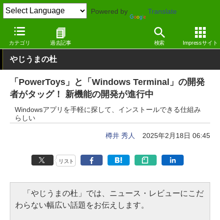
Powered by
Translate
窓の杜
画像・映像・音楽
音楽
Windows
カテゴリ
過去記事
検索
Impressサイト
やじうまの杜
「PowerToys」と「Windows Terminal」の開発
者がタッグ！ 新機能の開発が進行中
Windowsアプリを手軽に探して、インストールできる仕組み
らしい
樽井 秀人
2025年2月18日 06:45
リスト
「やじうまの杜」では、ニュース・レビューにこだ
わらない幅広い話題をお伝えします。