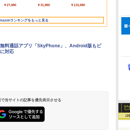
持
ートブック：AIと
ンラインコード
素人 でも安心 使い方
チディスプレイ、明
チ 16GBメモリ
ムを含む】 【オンラ
［第2版］
ンチカラーディスプ
搭載/Win 11/15.6
Edition | オンラインコ
トウェアのパーフェク
レイ、64GBストレー
￥261,414
￥39,582
￥99
￥27,980
￥129,800
￥3,200
￥1,292
￥31,980
￥139,880
￥3,600
￥1,600
￥115,980
ン
Apple Intelligence、
版|Windows11、
マニュアル AI副業に
るさ自動調整、色調
512GB SSD インテ
インゲームコード】
レイ、色調調節ライ
型/Core i5/16GB/SSD
ード版
トリストと最新エミュ
ジ、ノート機能搭載、
イ
13.6インチLiquid
10/mac対応|PC2台
もコンテンツ作成に
調節ライト、12週間
ル Core 5
ロブロックス | オン
ト、最大8週間持続バ
512GB/ホワイト)
レータ紹介
明るさ自動調整、色調
Retinaディスプレ
もKindle出版にも！
持続バッテリー、広
ラインコード版
ッテリー、広告無
FMVWK3E15W_AZ
調節ライト、プレミア
mazonランキングをもっと見る
な
イ、16GBユニファイ
非エンジニアのため
告なし、メタリック
し、ブラック (2025
ムペン付き、グラファ
ドメモリ、1TB SSD
のAIコーディング入
ブラック
年発売)
イト
ストレージ、12MPセ
門シリーズ
ンターフレームカメ
ラ、日本語キーボー
無料通話アプリ「SkyPhone」、Android版もビ
ド、Touch ID - シル
に対応
バー
 検索で当サイトの記事を優先表示させる
1