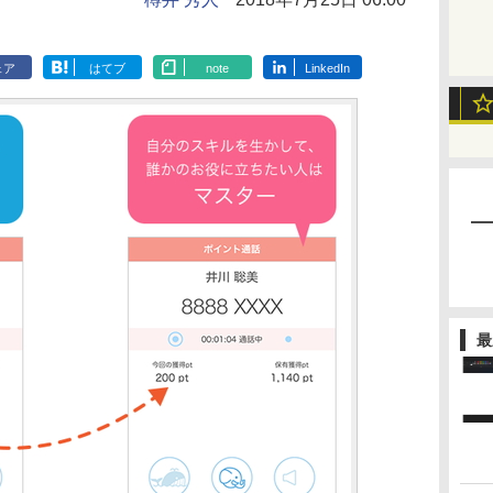
ェア
はてブ
note
LinkedIn
最