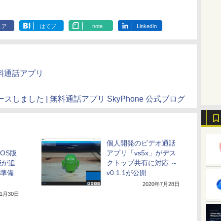
ェア
はてブ
note
LinkedIn
無料通話アプリ
リースしました | 無料通話アプリ SkyPhone 公式ブログ
個人開発のビデオ通話
iOS版
アプリ「vs5x」がデス
能が追
クトップ共有に対応 ～
も準備
v0.1.1が公開
2020年7月28日
年1月30日