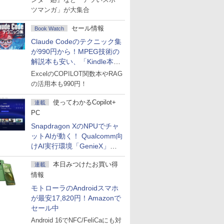
ツマンガ」が大集合
セール情報
Book Watch
Claude Codeのテクニック集
が990円から！MPEG技術の
解説本も安い、「Kindle本サ
マーセール」第2弾開始！
ExcelのCOPILOT関数本やRAG
の活用本も990円！
使ってわかるCopilot+
連載
PC
Snapdragon XのNPUでチャ
ットAIが動く！ Qualcomm向
けAI実行環境「GenieX」を
試してみた
本日みつけたお買い得
連載
情報
モトローラのAndroidスマホ
が最安17,820円！Amazonで
セール中
Android 16でNFC/FeliCaにも対