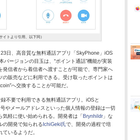
社サイトより引用、以下同）
日、高音質な無料通話アプリ「SkyPhone」iOS
た。本バージョンの目玉は、“ポイント通話”機能が実装
を発信者から着信者へ渡すことが可能で、専門家へ
ツの販売などに利用できる。受け取ったポイントは
coin”へ交換することが可能だ。
ー登録不要で利用できる無料通話アプリ。iOSと
電話番号やメールアドレスといった個人情報の登録は一切
ら気軽に使い始められる。開発者は「
Brynhildr
」な
ルの開発で知られる
IchiGeki氏
で、開発の過程で培
れているようだ。