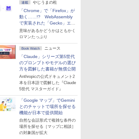
やじうまの杜
連載
「Chrome」で「Firefox」が
動く……!? WebAssembly
で実装された「Gecko」エン
ジン
意味があるかどうかはともかく
ロマンたっぷり
ニュース
Book Watch
「Claude」シリーズ第5世代
のプロンプトやモデルの選び
方を図解した書籍が無償公開
Anthropicの公式ドキュメント2
本を日本語で図解した『Claude
5世代 マスターガイド』
「Google マップ」でGemini
とのチャットで場所を探せる
機能が日本で提供開始
自然な会話形式で複雑な条件の
場所を探せる［マップに相談］
の対象国が拡大