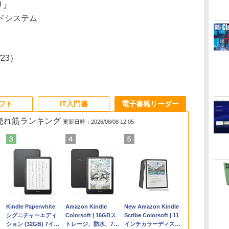
リ」
ドシステム
7/23）
ソフト
IT入門書
電子書籍リーダー
の売れ筋ランキング
更新日時：2026/08/08 12:05
Apple 2026
Microsoft Office
ClaudeCode いちば
Kindle Paperwhite
【Amazon.co.jp限
Robloxギフトカード
1冊ですべて身につく
Amazon Kindle
FMV ノートパソコン
Windows版 |
FM TOWNS ハイパ
New Amazon Kindle
コ
定
MacBook Air M5チ
Home & Business
んやさしい 教科書:
シグニチャーエディ
定】 HP ノートパソ
- 2,000 Robux 【限
HTML & CSSとWeb
Colorsoft | 16GBス
WE1-K3 (MS 365
Minecraft (マインクラ
ー・カタログ: 本体ハ
Scribe Colorsoft | 11
ップ搭載13インチノ
2024(最新 永続版)|オ
非エンジニア 初心者
ション (32GB) 7イン
コン 15-fd 15.6イン
定バーチャルアイテ
デザイン入門講座
トレージ、防水、7イ
Personal/Copilotキー
フト): Java & Bedrock
ードウェア・市販ソフ
インチカラーディスプ