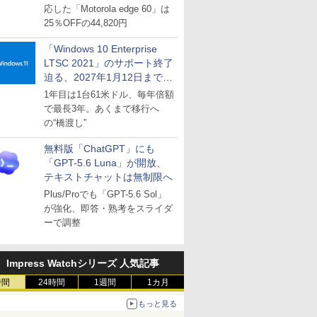
応した「Motorola edge 60」は
25％OFFの44,820円
「Windows 10 Enterprise
LTSC 2021」のサポート終了
迫る、2027年1月12日まで
～ESUは9月1日から販売
1年目は1台61米ドル、毎年倍額
で最長3年。あくまで移行へ
の“橋渡し”
無料版「ChatGPT」にも
「GPT-5.6 Luna」が開放、
テキストチャットは無制限へ
Plus/Proでも「GPT-5.6 Sol」
が強化、即答・熟考をスライダ
ーで調整
Impress Watchシリーズ 人気記事
時間
24時間
1週間
1カ月
もっと見る