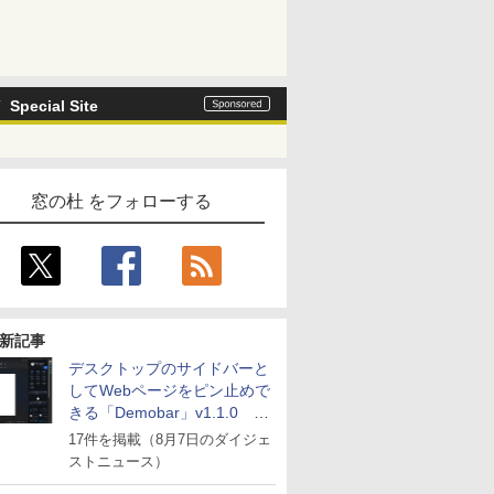
Special Site
窓の杜 をフォローする
新記事
デスクトップのサイドバーと
してWebページをピン止めで
きる「Demobar」v1.1.0 ほ
か
17件を掲載（8月7日のダイジェ
ストニュース）