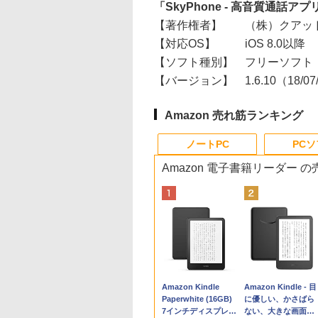
「SkyPhone - 高音質通話アプ
【著作権者】
（株）クアッ
【対応OS】
iOS 8.0以降
【ソフト種別】
フリーソフト
【バージョン】
1.6.10（18/0
Amazon 売れ筋ランキング
ノートPC
PC
Amazon 電子書籍リーダー 
Apple 2026
Robloxギフトカード
生成AIパスポート公
Amazon Kindle
tomtoc 360°保護
Robloxギフトカード
AIイラスト表現辞典:
Amazon Kindle - 目
MacBook Neo A18
- 800 Robux 【限定
式テキスト 第４版
Paperwhite (16GB)
15.6 16インチ パソ
- 1000 Robux 【限
思い通りの絵を引き
に優しい、かさばら
Proチップ搭載13イ
バーチャルアイテム
7インチディスプレ
ンケース Dell NEC
バーチャルアイテム
出す プロンプトの言
ない、大きな画面で