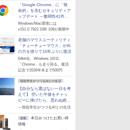
「Google Chrome」に「致
命的」を含むセキュリティア
ップデート ～脆弱性41件に
対処
Windows/Mac環境には
v151.0.7922.108/.109が展開中
老舗のマウスユーティリティ
「チューチューマウス」がAI
の力を借りて15年ぶりに復活
64bit化、Windows 10/11、
「Chrome」も走り回る。復活
記念で2026年末まで500円
現役学生がつづるAIとの生活
【自分なら選ばない一日を考
えて】 空いた午後をチャッ
ピーに捧げたら、思わぬ絶景
に出会った話
～現役学生がつづるAIとの生活
本日みつけたお買い得
連載
情報