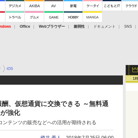
ndows
Office
Webブラウザー
脆弱性
ドキュメント
SNS
ィ
iOS
1
酬、仮想通貨に交換できる ～無料通
」が強化
コンテンツの販売などへの活用が期待される
樽井 秀人
2018年7月25日 06:00