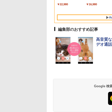
￥1,766
ンチノートブック：
を含む】 【オンライ
イ、色調調節ライ
Lavie ASUS HP
を含む】 【オンライ
葉 AI画像生成シリー
読みやすい、6週間
￥119,800
￥1,300
￥22,980
￥2,952
￥1,600
￥480
￥16,980
AIとApple
ンゲームコード】 ロ
ト、12週間持続バッ
dynabook Lenovo
ンゲームコード】 ロ
ズ (はぴーイラスト
続バッテリー、6イ
Intelligenceのために
ブロックス | オンラ
テリー、広告なし、
対応
ブロックス |オンラ
Labo)
チディスプレイ電子
設計、Liquid Retina
インコード版
ブラック
ンコード版
書籍リーダー、ブラ
A
ディスプレイ、8GB
ック、16GB、広告
ユニファイドメモ
し
リ、256GB SSDスト
編集部のおすすめ記事
レージ、1080p
FaceTime HDカメラ
高音質な
- インディゴ
デオ通話
Google