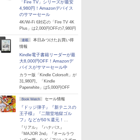
「Fire TV」シリーズが最安
4,980円！Amazonデバイス
のサマーセール
4K/Wi-Fi 6対応の「Fire TV 4K
Plus」は2,000円OFFの7,980円
本日みつけたお買い得
連載
情報
Kindle電子書籍リーダーが最
大8,000円OFF！Amazonデ
バイスがサマーセール中
カラー版「Kindle Colorsoft」が
31,980円。「Kindle
Paperwhite」は5,000円OFF
セール情報
Book Watch
『ドッジ弾子』『新テニスの
王子様』『二階堂地獄ゴル
フ』などが50％還元！
Amazonマンガ週末セール
『リアル』『ハナバス』
『MAJOR 2nd』『オールラウ
ンダー廻』など「アツいスポー