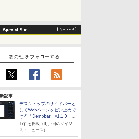
Special Site
窓の杜 をフォローする
新記事
デスクトップのサイドバーと
してWebページをピン止めで
きる「Demobar」v1.1.0 ほ
か
17件を掲載（8月7日のダイジェ
ストニュース）