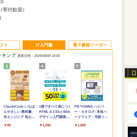
10
（寄付歓迎）
1）
ソフト
IT入門書
電子書籍リーダー
ランキング
更新日時：2026/08/08 18:05
Apple 2026
Microsoft Office
ClaudeCode いちば
【Amazon.co.jp限
Robloxギフトカード
1冊ですべて身につく
FMV ノートパソコン
Windows版 |
FM TOWNS ハイパ
コ
定
MacBook Air M5チ
Home & Business
んやさしい 教科書:
定】 HP ノートパソ
- 2,000 Robux 【限
HTML & CSSとWeb
WE1-K3 (MS 365
Minecraft (マインクラ
ー・カタログ: 本体ハ
ップ搭載13インチノ
2024(最新 永続版)|オ
非エンジニア 初心者
コン 15-fd 15.6イン
定バーチャルアイテ
デザイン入門講座
Personal/Copilotキー
フト): Java & Bedrock
ードウェア・市販ソフ
ートブック：AIと
ンラインコード
素人 でも安心 使い方
チ 16GBメモリ
ムを含む】 【オンラ
［第2版］
搭載/Win 11/15.6
Edition | オンラインコ
トウェアのパーフェク
￥278,800
￥39,582
￥99
￥129,800
￥3,200
￥1,292
￥139,880
￥3,600
￥1,600
Apple Intelligence、
版|Windows11、
マニュアル AI副業に
512GB SSD インテ
インゲームコード】
型/Core i5/16GB/SSD
ード版
トリストと最新エミュ
イ
13.6インチLiquid
10/mac対応|PC2台
もコンテンツ作成に
ル Core 5
ロブロックス | オン
512GB/ホワイト)
レータ紹介