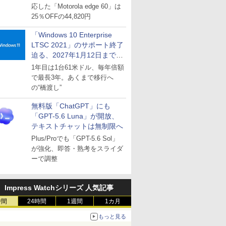
応した「Motorola edge 60」は
25％OFFの44,820円
「Windows 10 Enterprise
LTSC 2021」のサポート終了
迫る、2027年1月12日まで
～ESUは9月1日から販売
1年目は1台61米ドル、毎年倍額
で最長3年。あくまで移行へ
の“橋渡し”
無料版「ChatGPT」にも
「GPT-5.6 Luna」が開放、
テキストチャットは無制限へ
Plus/Proでも「GPT-5.6 Sol」
が強化、即答・熟考をスライダ
ーで調整
Impress Watchシリーズ 人気記事
時間
24時間
1週間
1カ月
もっと見る