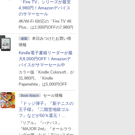
「Fire TV」シリーズが最安
4,980円！Amazonデバイス
のサマーセール
4K/Wi-Fi 6対応の「Fire TV 4K
Plus」は2,000円OFFの7,980円
本日みつけたお買い得
連載
情報
Kindle電子書籍リーダーが最
大8,000円OFF！Amazonデ
バイスがサマーセール中
カラー版「Kindle Colorsoft」が
31,980円。「Kindle
Paperwhite」は5,000円OFF
セール情報
Book Watch
『ドッジ弾子』『新テニスの
王子様』『二階堂地獄ゴル
フ』などが50％還元！
Amazonマンガ週末セール
『リアル』『ハナバス』
『MAJOR 2nd』『オールラウ
ンダー廻』など「アツいスポー