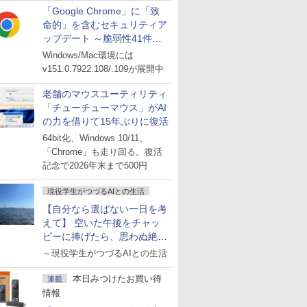
「Google Chrome」に「致
命的」を含むセキュリティア
ップデート ～脆弱性41件に
対処
Windows/Mac環境には
v151.0.7922.108/.109が展開中
老舗のマウスユーティリティ
「チューチューマウス」がAI
の力を借りて15年ぶりに復活
64bit化、Windows 10/11、
「Chrome」も走り回る。復活
記念で2026年末まで500円
現役学生がつづるAIとの生活
【自分なら選ばない一日を考
えて】 空いた午後をチャッ
ピーに捧げたら、思わぬ絶景
に出会った話
～現役学生がつづるAIとの生活
本日みつけたお買い得
連載
情報