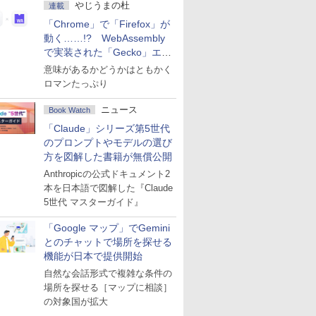
やじうまの杜
連載
「Chrome」で「Firefox」が
動く……!? WebAssembly
で実装された「Gecko」エン
ジン
意味があるかどうかはともかく
ロマンたっぷり
ニュース
Book Watch
「Claude」シリーズ第5世代
のプロンプトやモデルの選び
方を図解した書籍が無償公開
Anthropicの公式ドキュメント2
本を日本語で図解した『Claude
5世代 マスターガイド』
「Google マップ」でGemini
とのチャットで場所を探せる
機能が日本で提供開始
自然な会話形式で複雑な条件の
場所を探せる［マップに相談］
の対象国が拡大