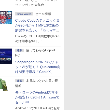
ツマンガ」が大集合
セール情報
Book Watch
Claude Codeのテクニック集
が990円から！MPEG技術の
解説本も安い、「Kindle本サ
マーセール」第2弾開始！
ExcelのCOPILOT関数本やRAG
の活用本も990円！
使ってわかるCopilot+
連載
PC
Snapdragon XのNPUでチャ
ットAIが動く！ Qualcomm向
けAI実行環境「GenieX」を
試してみた
本日みつけたお買い得
連載
情報
モトローラのAndroidスマホ
が最安17,820円！Amazonで
セール中
Android 16でNFC/FeliCaにも対