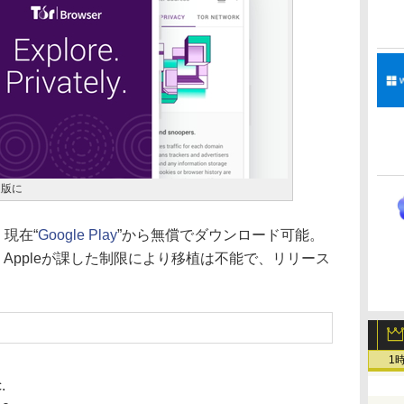
安定版に
、現在“
Google Play
”から無償でダウンロード可能。
、Appleが課した制限により移植は不能で、リリース
1
.