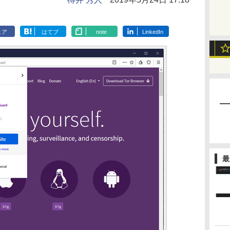
ェア
はてブ
note
LinkedIn
最