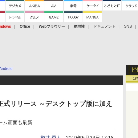
ndows
Office
Webブラウザー
脆弱性
ドキュメント
SNS
Android
1
8.5」が正式リリース ～デスクトップ版に加え
ーム画面も刷新
樽井 秀人
2019年5月24日 17:18