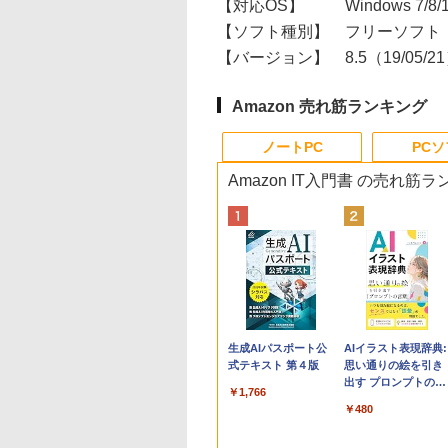
【対応OS】
Windows 7/8/
【ソフト種別】
フリーソフト
【バージョン】
8.5（19/05/2
Amazon 売れ筋ランキング
ノートPC
PC
Amazon IT入門書 の売れ筋
Apple 2026
Robloxギフトカード
生成AIパスポート公
tomtoc 360°保護
Robloxギフトカード
AIイラスト表現辞典:
MacBook Neo A18
- 800 Robux 【限定
式テキスト 第４版
15.6 16インチ パソ
- 1000 Robux 【限
思い通りの絵を引き
Proチップ搭載13イ
バーチャルアイテム
ンケース Dell NEC
バーチャルアイテム
出す プロンプトの言
￥1,766
ンチノートブック：
を含む】 【オンライ
Lavie ASUS HP
を含む】 【オンライ
葉 AI画像生成シリー
￥131,111
￥1,300
￥2,952
￥1,600
￥480
AIとApple
ンゲームコード】 ロ
dynabook Lenovo
ンゲームコード】 ロ
ズ (はぴーイラスト
Intelligenceのために
ブロックス | オンラ
対応
ブロックス |オンラ
Labo)