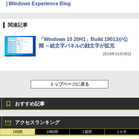
| Windows Experience Blog
テリー、広告無し、ブラック (2025年発
売)
￥39,980
関連記事
New Amazon Kindle Scribe Colorsoft |
「Windows 10 20H1」Build 19013が公
11インチカラーディスプレイ、64GBスト
開 ～絵文字パネルの顔文字が拡充
レージ、ノート機能搭載、明るさ自動調
2019年10月30日
整、色調調節ライト、プレミアムペン付
き、グラファイト
￥115,980
トップページに戻る
おすすめ記事
アクセスランキング
1時間
24時間
1週間
1カ月