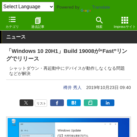
Powered by
Translate
窓の杜
システム・ファイル
システム
Windows
カテゴリ
過去記事
検索
Impressサイト
ニュース
「Windows 10 20H1」Build 19008が“Fast”リン
グでリリース
シャットダウン・再起動中にデバイスが動作しなくなる問題
などが解決
樽井 秀人
2019年10月23日 09:40
リスト