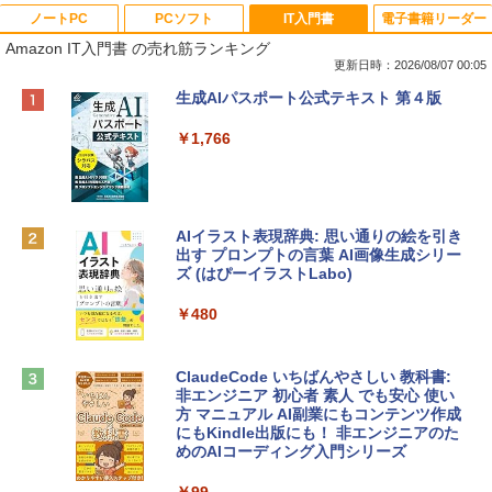
ノートPC
PCソフト
IT入門書
電子書籍リーダー
Amazon IT入門書 の売れ筋ランキング
更新日時：2026/08/07 00:05
Apple 2026 MacBook Neo A18 Proチッ
Robloxギフトカード - 800 Robux 【限
生成AIパスポート公式テキスト 第４版
プ搭載13インチノートブック：AIとAppl
定バーチャルアイテムを含む】 【オンラ
e Intelligence、Liquid Retinaディスプ
インゲームコード】 ロブロックス | オン
￥1,766
レイ、8GBメモリ、512GB SSD、1080p
ラインコード版
FaceTime HDカメラ、Touch ID - インデ
ィゴ + 3年延長 AppleCare+ for 13インチ
￥1,300
MacBook Neo(A18 Pro)|ダウンロード版
AIイラスト表現辞典: 思い通りの絵を引き
￥162,598
出す プロンプトの言葉 AI画像生成シリー
Robloxギフトカード - 2,000 Robux 【限
ズ (はぴーイラストLabo)
定バーチャルアイテムを含む】 【オンラ
インゲームコード】 ロブロックス | オン
tomtoc 360°保護 15.6 16インチ パソコ
ラインコード版
￥480
ンケース Dell NEC Lavie ASUS HP dyna
book Lenovo対応
￥3,200
ClaudeCode いちばんやさしい 教科書:
￥2,952
非エンジニア 初心者 素人 でも安心 使い
方 マニュアル AI副業にもコンテンツ作成
Microsoft Office Home & Business 202
にもKindle出版にも！ 非エンジニアのた
4(最新 永続版)|オンラインコード版|Wind
めのAIコーディング入門シリーズ
Apple 2026 MacBook Air M5チップ搭載
ows11、10/mac対応|PC2台
13インチノートブック：AIとApple Intell
igence、13.6インチLiquid Retinaディ