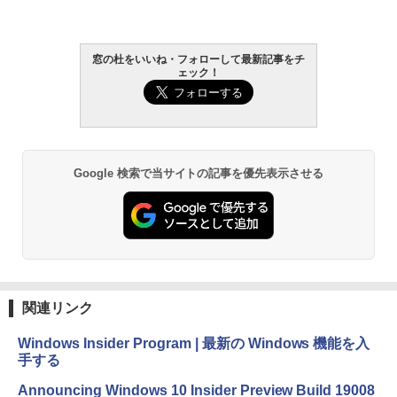
￥27,980
窓の杜をいいね・フォローして最新記事をチ
ェック！
Amazon Kindle - 目に優しい、かさばら
ない、大きな画面で読みやすい、6週間持
続バッテリー、6インチディスプレイ電子
書籍リーダー、ブラック、16GB、広告な
し
￥19,980
Google 検索で当サイトの記事を優先表示させる
Kindle Paperwhite シグニチャーエディ
ション (32GB) 7インチディスプレイ、明
るさ自動調整、色調調節ライト、12週間
持続バッテリー、広告なし、メタリック
ジェード
関連リンク
￥32,980
Windows Insider Program | 最新の Windows 機能を入
手する
Amazon Kindle Colorsoft | 16GBストレ
ージ、防水、7インチカラーディスプレ
Announcing Windows 10 Insider Preview Build 19008
イ、色調調節ライト、最大8週間持続バッ