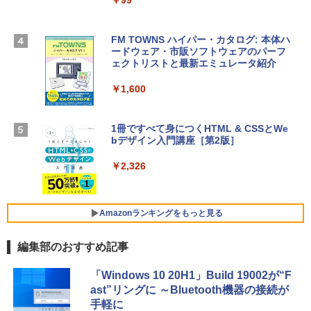
￥99
￥39,582
スプレイ、24GBユニファイドメモリ、1
TB SSD、12MPセンターフレームカメ
ラ、Touch ID - ミッドナイト + 3年延長
FM TOWNS ハイパー・カタログ: 本体ハ
Robloxギフトカード - 1000 Robux 【限
AppleCare+ for 13インチMacBook Air
ードウェア・市販ソフトウェアのパーフ
定バーチャルアイテムを含む】 【オンラ
(M5)|ダウンロード版
ェクトリストと最新エミュレータ紹介
インゲームコード】 ロブロックス |オン
ラインコード版
￥347,600
￥1,600
￥1,600
【Amazon.co.jp限定】 HP ノートパソコ
1冊ですべて身につくHTML & CSSとWe
ン 15-fd 15.6インチ 16GBメモリ 512GB
bデザイン入門講座［第2版］
Microsoft Office Home 2024(最新 永続
SSD インテル Core 5
版)|オンラインコード版|Windows11、1
0/mac対応|PC2台
￥2,326
￥129,800
￥37,224
FMV ノートパソコン WE1-K3 (MS 365 P
Amazonランキングをもっと見る
ersonal/Copilotキー搭載/Win 11/15.6型/
Core i5/16GB/SSD 512GB/ホワイト) FM
編集部のおすすめ記事
VWK3E15W_AZ
Amazon Kindle Paperwhite (16GB) 7イ
￥120,000
「Windows 10 20H1」Build 19002が“F
ンチディスプレイ、色調調節ライト、12
ast”リングに ～Bluetooth機器の接続が
週間持続バッテリー、広告なし、ブラッ
手軽に
ク