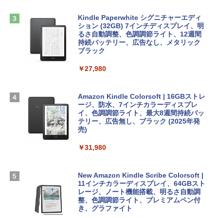
Robloxギフトカード - 2,000 Robux 【限
方 マニュアル AI副業にもコンテンツ作成
定バーチャルアイテムを含む】 【オンラ
にもKindle出版にも！ 非エンジニアのた
インゲームコード】 ロブロックス | オン
Kindle Paperwhite シグニチャーエディ
めのAIコーディング入門シリーズ
Apple 2026 MacBook Air M5チップ搭載
ラインコード版
ション (32GB) 7インチディスプレイ、明
13インチノートブック：AIとApple Intell
るさ自動調整、色調調節ライト、12週間
igence、13.6インチLiquid Retinaディ
持続バッテリー、広告なし、メタリック
￥99
￥3,200
スプレイ、16GBユニファイドメモリ、1
ブラック
TB SSDストレージ、12MPセンターフレ
ームカメラ、日本語キーボード、Touch I
￥27,980
1冊ですべて身につくHTML & CSSとWe
Robloxギフトカード - 1000 Robux 【限
D - シルバー
bデザイン入門講座［第2版］
定バーチャルアイテムを含む】 【オンラ
インゲームコード】 ロブロックス |オン
￥261,414
ラインコード版
Amazon Kindle Colorsoft | 16GBストレ
￥1,292
ージ、防水、7インチカラーディスプレ
イ、色調調節ライト、最大8週間持続バッ
￥1,600
【Amazon.co.jp限定】 HP ノートパソコ
テリー、広告無し、ブラック (2025年発
ン 15-fd 15.6インチ 16GBメモリ 512GB
売)
FM TOWNS ハイパー・カタログ: 本体ハ
SSD インテル Core 5
ードウェア・市販ソフトウェアのパーフ
Windows版 | Minecraft (マインクラフ
￥31,980
ェクトリストと最新エミュレータ紹介
ト): Java & Bedrock Edition | オンライ
￥129,800
ンコード版
￥1,600
New Amazon Kindle Scribe Colorsoft |
￥3,600
FMV ノートパソコン WE1-K3 (MS 365 P
11インチカラーディスプレイ、64GBスト
ersonal/Copilotキー搭載/Win 11/15.6型/
レージ、ノート機能搭載、明るさ自動調
Core i5/16GB/SSD 512GB/ホワイト) FM
整、色調調節ライト、プレミアムペン付
VWK3E15W_AZ
き、グラファイト