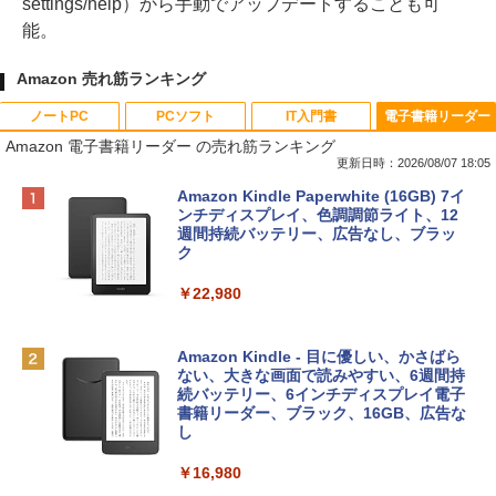
settings/help）から手動でアップデートすることも可
能。
Amazon 売れ筋ランキング
ノートPC
PCソフト
IT入門書
電子書籍リーダー
Amazon 電子書籍リーダー の売れ筋ランキング
更新日時：2026/08/07 18:05
Apple 2026 MacBook Neo A18 Proチッ
Robloxギフトカード - 800 Robux 【限
生成AIパスポート公式テキスト 第４版
Amazon Kindle Paperwhite (16GB) 7イ
プ搭載13インチノートブック：AIとAppl
定バーチャルアイテムを含む】 【オンラ
ンチディスプレイ、色調調節ライト、12
e Intelligence、Liquid Retinaディスプ
インゲームコード】 ロブロックス | オン
週間持続バッテリー、広告なし、ブラッ
￥1,766
レイ、8GBメモリ、512GB SSD、1080p
ラインコード版
ク
FaceTime HDカメラ、Touch ID - インデ
ィゴ + 3年延長 AppleCare+ for 13インチ
￥1,300
￥22,980
MacBook Neo(A18 Pro)|ダウンロード版
AIイラスト表現辞典: 思い通りの絵を引き
￥162,598
出す プロンプトの言葉 AI画像生成シリー
Microsoft Office Home & Business 202
Amazon Kindle - 目に優しい、かさばら
ズ (はぴーイラストLabo)
4(最新 永続版)|オンラインコード版|Wind
ない、大きな画面で読みやすい、6週間持
ows11、10/mac対応|PC2台
続バッテリー、6インチディスプレイ電子
tomtoc 360°保護 15.6 16インチ パソコ
書籍リーダー、ブラック、16GB、広告な
￥480
ンケース Dell NEC Lavie ASUS HP dyna
し
￥39,582
book Lenovo対応
￥16,980
ClaudeCode いちばんやさしい 教科書:
￥2,952
非エンジニア 初心者 素人 でも安心 使い