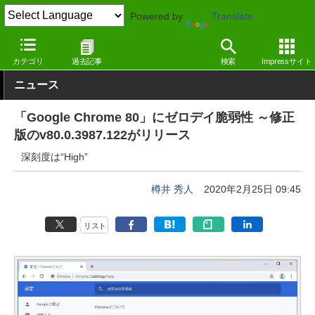
Powered by
Translate
窓の杜
セキュリティ
脆弱性
Windows
カテゴリ
過去記事
検索
Impressサイト
ニュース
「Google Chrome 80」にゼロデイ脆弱性 ～修正
版のv80.0.3987.122がリリース
深刻度は“High”
樽井 秀人
2020年2月25日 09:45
リスト