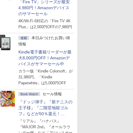
「Fire TV」シリーズが最安
4,980円！Amazonデバイス
のサマーセール
4K/Wi-Fi 6対応の「Fire TV 4K
Plus」は2,000円OFFの7,980円
本日みつけたお買い得
連載
情報
Kindle電子書籍リーダーが最
大8,000円OFF！Amazonデ
バイスがサマーセール中
カラー版「Kindle Colorsoft」が
31,980円。「Kindle
Paperwhite」は5,000円OFF
セール情報
Book Watch
『ドッジ弾子』『新テニスの
王子様』『二階堂地獄ゴル
フ』などが50％還元！
Amazonマンガ週末セール
『リアル』『ハナバス』
『MAJOR 2nd』『オールラウ
ンダー廻』など「アツいスポー