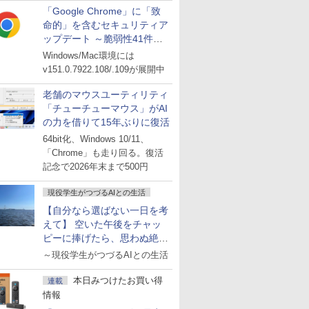
「Google Chrome」に「致
命的」を含むセキュリティア
ップデート ～脆弱性41件に
対処
Windows/Mac環境には
v151.0.7922.108/.109が展開中
老舗のマウスユーティリティ
「チューチューマウス」がAI
の力を借りて15年ぶりに復活
64bit化、Windows 10/11、
「Chrome」も走り回る。復活
記念で2026年末まで500円
現役学生がつづるAIとの生活
【自分なら選ばない一日を考
えて】 空いた午後をチャッ
ピーに捧げたら、思わぬ絶景
に出会った話
～現役学生がつづるAIとの生活
本日みつけたお買い得
連載
情報