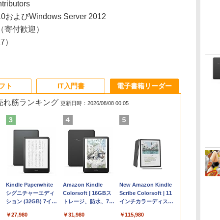
tributors
/10およびWindows Server 2012
（寄付歓迎）
/27）
ソフト
IT入門書
電子書籍リーダー
の売れ筋ランキング
更新日時：2026/08/08 00:05
Apple 2026
Microsoft Office
ClaudeCode いちば
Kindle Paperwhite
【Amazon.co.jp限
Robloxギフトカード
1冊ですべて身につく
Amazon Kindle
FMV ノートパソコン
Windows版 |
FM TOWNS ハイパ
New Amazon Kindle
コ
定
MacBook Air M5チ
Home & Business
んやさしい 教科書:
シグニチャーエディ
定】 HP ノートパソ
- 2,000 Robux 【限
HTML & CSSとWeb
Colorsoft | 16GBス
WE1-K3 (MS 365
Minecraft (マインクラ
ー・カタログ: 本体ハ
Scribe Colorsoft | 11
ップ搭載13インチノ
2024(最新 永続版)|オ
非エンジニア 初心者
ション (32GB) 7イン
コン 15-fd 15.6イン
定バーチャルアイテ
デザイン入門講座
トレージ、防水、7イ
Personal/Copilotキー
フト): Java & Bedrock
ードウェア・市販ソフ
インチカラーディスプ
持
ートブック：AIと
ンラインコード
素人 でも安心 使い方
チディスプレイ、明
チ 16GBメモリ
ムを含む】 【オンラ
［第2版］
ンチカラーディスプ
搭載/Win 11/15.6
Edition | オンラインコ
トウェアのパーフェク
レイ、64GBストレー
￥261,414
￥39,582
￥99
￥27,980
￥129,800
￥3,200
￥1,292
￥31,980
￥139,880
￥3,600
￥1,600
￥115,980
ン
Apple Intelligence、
版|Windows11、
マニュアル AI副業に
るさ自動調整、色調
512GB SSD インテ
インゲームコード】
レイ、色調調節ライ
型/Core i5/16GB/SSD
ード版
トリストと最新エミュ
ジ、ノート機能搭載、