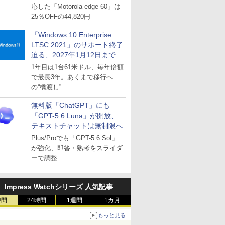
応した「Motorola edge 60」は
25％OFFの44,820円
「Windows 10 Enterprise
LTSC 2021」のサポート終了
迫る、2027年1月12日まで
～ESUは9月1日から販売
1年目は1台61米ドル、毎年倍額
で最長3年。あくまで移行へ
の“橋渡し”
無料版「ChatGPT」にも
「GPT-5.6 Luna」が開放、
テキストチャットは無制限へ
Plus/Proでも「GPT-5.6 Sol」
が強化、即答・熟考をスライダ
ーで調整
Impress Watchシリーズ 人気記事
時間
24時間
1週間
1カ月
もっと見る