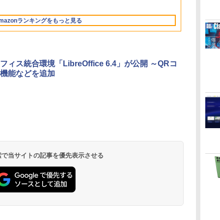
イ
13.6インチLiquid
10/mac対応|PC2台
もコンテンツ作成に
調節ライト、12週間
ル Core 5
ロブロックス | オン
ト、最大8週間持続バ
512GB/ホワイト)
レータ紹介
明るさ自動調整、色調
Retinaディスプレ
もKindle出版にも！
持続バッテリー、広
ラインコード版
ッテリー、広告無
FMVWK3E15W_AZ
調節ライト、プレミア
mazonランキングをもっと見る
な
イ、16GBユニファイ
非エンジニアのため
告なし、メタリック
し、ブラック (2025
ムペン付き、グラファ
ドメモリ、1TB SSD
のAIコーディング入
ブラック
年発売)
イト
ストレージ、12MPセ
門シリーズ
ンターフレームカメ
ラ、日本語キーボー
ィス統合環境「LibreOffice 6.4」が公開 ～QRコ
ド、Touch ID - シル
機能などを追加
バー
 検索で当サイトの記事を優先表示させる