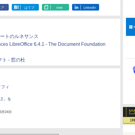
ェア
はてブ
note
LinkedIn
ィススイートのルネサンス
es LibreOffice 6.4.1 - The Document Foundation
フト - 窓の杜
オフィ
.4.2」を
年3月24日
1