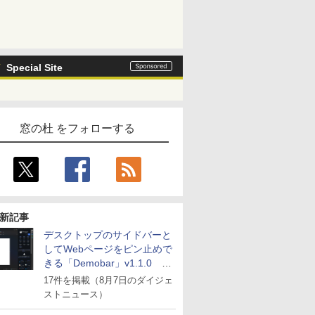
Special Site
窓の杜 をフォローする
新記事
デスクトップのサイドバーと
してWebページをピン止めで
きる「Demobar」v1.1.0 ほ
か
17件を掲載（8月7日のダイジェ
ストニュース）