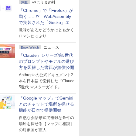
やじうまの杜
連載
「Chrome」で「Firefox」が
動く……!? WebAssembly
で実装された「Gecko」エン
ジン
意味があるかどうかはともかく
ロマンたっぷり
ニュース
Book Watch
「Claude」シリーズ第5世代
のプロンプトやモデルの選び
方を図解した書籍が無償公開
Anthropicの公式ドキュメント2
本を日本語で図解した『Claude
5世代 マスターガイド』
「Google マップ」でGemini
とのチャットで場所を探せる
機能が日本で提供開始
自然な会話形式で複雑な条件の
場所を探せる［マップに相談］
の対象国が拡大