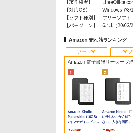
【著作権者】
LibreOffice con
【対応OS】
Windows 7/8
【ソフト種別】
フリーソフト
【バージョン】
6.4.1（20/02
Amazon 売れ筋ランキング
ノートPC
PC
Amazon 電子書籍リーダー 
Apple 2026
Robloxギフトカード
生成AIパスポート公
Amazon Kindle
tomtoc 360°保護
Robloxギフトカード
AIイラスト表現辞典:
Amazon Kindle - 目
MacBook Neo A18
- 800 Robux 【限定
式テキスト 第４版
Paperwhite (16GB)
15.6 16インチ パソ
- 1000 Robux 【限
思い通りの絵を引き
に優しい、かさばら
Proチップ搭載13イ
バーチャルアイテム
7インチディスプレ
ンケース Dell NEC
バーチャルアイテム
出す プロンプトの言
ない、大きな画面で
￥1,766
ンチノートブック：
を含む】 【オンライ
イ、色調調節ライ
Lavie ASUS HP
を含む】 【オンライ
葉 AI画像生成シリー
読みやすい、6週間
￥162,598
￥1,300
￥22,980
￥2,952
￥1,600
￥480
￥16,980
AIとApple
ンゲームコード】 ロ
ト、12週間持続バッ
dynabook Lenovo
ンゲームコード】 ロ
ズ (はぴーイラスト
続バッテリー、6イ