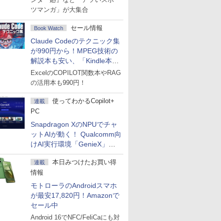
ツマンガ」が大集合
セール情報
Book Watch
Claude Codeのテクニック集
が990円から！MPEG技術の
解説本も安い、「Kindle本サ
マーセール」第2弾開始！
ExcelのCOPILOT関数本やRAG
の活用本も990円！
使ってわかるCopilot+
連載
PC
Snapdragon XのNPUでチャ
ットAIが動く！ Qualcomm向
けAI実行環境「GenieX」を
試してみた
本日みつけたお買い得
連載
情報
モトローラのAndroidスマホ
が最安17,820円！Amazonで
セール中
Android 16でNFC/FeliCaにも対