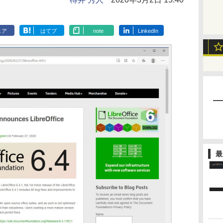
ェア
はてブ
note
LinkedIn
最