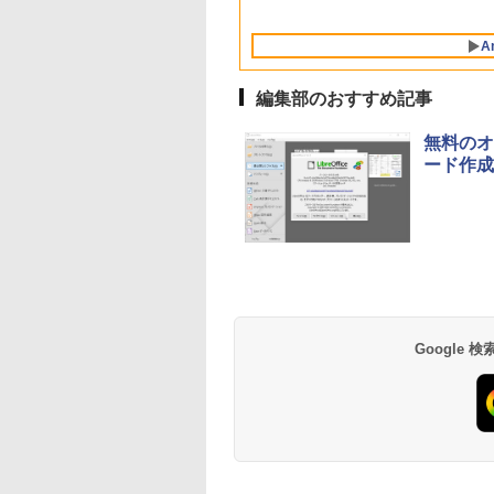
Intelligence、Liquid
ブロックス | オンラ
テリー、広告なし、
対応
ブロックス |オンラ
Labo)
チディスプレイ電子
Retinaディスプレ
インコード版
ブラック
ンコード版
書籍リーダー、ブラ
A
イ、8GBメモリ、
ック、16GB、広告
512GB SSD、1080p
し
FaceTime HDカメ
編集部のおすすめ記事
ラ、Touch ID - イン
ディゴ + 3年延長
無料のオフ
AppleCare+ for 13イ
ード作成
ンチMacBook
Neo(A18 Pro)|ダウン
ロード版
Google