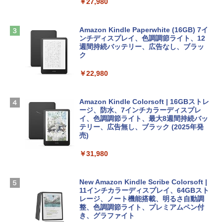
￥27,980
非エンジニア 初心者 素人 でも安心 使い
方 マニュアル AI副業にもコンテンツ作成
Robloxギフトカード - 2,000 Robux 【限
にもKindle出版にも！ 非エンジニアのた
Apple 2026 MacBook Air M5チップ搭載
定バーチャルアイテムを含む】 【オンラ
めのAIコーディング入門シリーズ
13インチノートブック：AIとApple Intell
インゲームコード】 ロブロックス | オン
Amazon Kindle Paperwhite (16GB) 7イ
igence、13.6インチLiquid Retinaディ
ラインコード版
ンチディスプレイ、色調調節ライト、12
￥99
スプレイ、16GBユニファイドメモリ、1
週間持続バッテリー、広告なし、ブラッ
TB SSDストレージ、12MPセンターフレ
ク
￥3,200
ームカメラ、日本語キーボード、Touch I
D - ミッドナイト
￥22,980
AIイラスト表現辞典: 思い通りの絵を引き
出す プロンプトの言葉 AI画像生成シリー
Microsoft Office Home & Business 202
￥278,800
ズ (はぴーイラストLabo)
4(最新 永続版)|オンラインコード版|Wind
ows11、10/mac対応|PC2台
Amazon Kindle Colorsoft | 16GBストレ
￥480
ージ、防水、7インチカラーディスプレ
【Amazon.co.jp限定】 HP ノートパソコ
イ、色調調節ライト、最大8週間持続バッ
￥39,582
ン 15-fd 15.6インチ 16GBメモリ 512GB
テリー、広告無し、ブラック (2025年発
SSD インテル Core 5
売)
FM TOWNS ハイパー・カタログ: 本体ハ
ードウェア・市販ソフトウェアのパーフ
Windows版 | Minecraft (マインクラフ
￥129,800
￥31,980
ェクトリストと最新エミュレータ紹介
ト): Java & Bedrock Edition | オンライ
ンコード版
￥1,600
FMV ノートパソコン WE1-K3 (MS 365 P
New Amazon Kindle Scribe Colorsoft |
￥3,600
ersonal/Copilotキー搭載/Win 11/15.6型/
11インチカラーディスプレイ、64GBスト
Core i5/16GB/SSD 512GB/ホワイト) FM
レージ、ノート機能搭載、明るさ自動調
VWK3E15W_AZ
整、色調調節ライト、プレミアムペン付
き、グラファイト