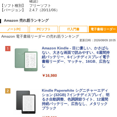
確認）
【ソフト種別】
フリーソフト
【バージョン】
2.4.7（20/11/06）
Amazon 売れ筋ランキング
ノートPC
PCソフト
IT入門書
電子書籍リーダー
Amazon 電子書籍リーダー の売れ筋ランキング
更新日時：2026/08/09 18:05
Apple 2026 MacBook Neo A18 Proチッ
Robloxギフトカード - 800 Robux 【限
生成AIパスポート公式テキスト 第４版
Amazon Kindle - 目に優しい、かさばら
プ搭載13インチノートブック：AIとAppl
定バーチャルアイテムを含む】 【オンラ
ない、大きな画面で読みやすい、6週間持
e Intelligenceのために設計、Liquid Ret
インゲームコード】 ロブロックス | オン
続バッテリー、6インチディスプレイ電子
￥1,766
inaディスプレイ、8GBユニファイドメモ
ラインコード版
書籍リーダー、マッチャ、16GB、広告な
リ、256GB SSDストレージ、1080p Fac
し
eTime HDカメラ - インディゴ
￥1,300
￥16,980
￥113,748
1冊ですべて身につくHTML & CSSとWe
bデザイン入門講座［第2版］
Robloxギフトカード - 1000 Robux 【限
定バーチャルアイテムを含む】 【オンラ
Kindle Paperwhite シグニチャーエディ
tomtoc 360°保護 15.6 16インチ パソコ
インゲームコード】 ロブロックス |オン
ション (32GB) 7インチディスプレイ、明
￥1,292
ンケース Dell NEC Lavie ASUS HP dyna
ラインコード版
るさ自動調整、色調調節ライト、12週間
book Lenovo対応
持続バッテリー、広告なし、メタリック
ブラック
￥1,600
￥2,952
ClaudeCode いちばんやさしい 教科書: