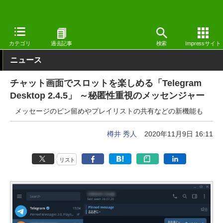
窓の杜
インターネット
SNS・コミュニティ
Windows
カテゴリ
過去記事
検索
Impressサイト
ニュース
チャット画面でスロットを楽しめる「Telegram
Desktop 2.4.5」 ～秘匿性重視のメッセンジャー
メッセージのピン留めやプレイリストの共有などの新機能も
樽井 秀人
2020年11月9日 16:11
リスト