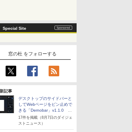
Special Site
窓の杜 をフォローする
新記事
デスクトップのサイドバーと
してWebページをピン止めで
きる「Demobar」v1.1.0 ほ
か
17件を掲載（8月7日のダイジェ
ストニュース）