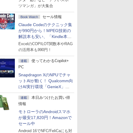
ツマンガ」が大集合
セール情報
Book Watch
Claude Codeのテクニック集
が990円から！MPEG技術の
解説本も安い、「Kindle本サ
マーセール」第2弾開始！
ExcelのCOPILOT関数本やRAG
の活用本も990円！
使ってわかるCopilot+
連載
PC
Snapdragon XのNPUでチャ
ットAIが動く！ Qualcomm向
けAI実行環境「GenieX」を
試してみた
本日みつけたお買い得
連載
情報
モトローラのAndroidスマホ
が最安17,820円！Amazonで
セール中
Android 16でNFC/FeliCaにも対