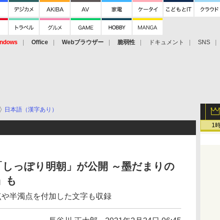
ndows
Office
Webブラウザー
脆弱性
ドキュメント
SNS
日本語（漢字あり）
1
しっぽり明朝」が公開 ～墨だまりの
」も
点や半濁点を付加した文字も収録