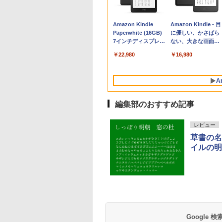
Apple 2026
Robloxギフトカード
生成AIパスポート公
Amazon Kindle
tomtoc 360°保護
Robloxギフトカード
AIイラスト表現辞典:
Amazon Kindle - 目
MacBook Neo A18
- 800 Robux 【限定
式テキスト 第４版
Paperwhite (16GB)
15.6 16インチ パソ
- 1000 Robux 【限
思い通りの絵を引き
に優しい、かさばら
Proチップ搭載13イ
バーチャルアイテム
7インチディスプレ
ンケース Dell NEC
バーチャルアイテム
出す プロンプトの言
ない、大きな画面で
￥1,766
ンチノートブック：
を含む】 【オンライ
イ、色調調節ライ
Lavie ASUS HP
を含む】 【オンライ
葉 AI画像生成シリー
読みやすい、6週間
￥119,800
￥1,300
￥22,980
￥2,952
￥1,600
￥480
￥16,980
AIとApple
ンゲームコード】 ロ
ト、12週間持続バッ
dynabook Lenovo
ンゲームコード】 ロ
ズ (はぴーイラスト
続バッテリー、6イ
Intelligenceのために
ブロックス | オンラ
テリー、広告なし、
対応
ブロックス |オンラ
Labo)
チディスプレイ電子
設計、Liquid Retina
インコード版
ブラック
ンコード版
書籍リーダー、ブラ
A
ディスプレイ、8GB
ック、16GB、広告
ユニファイドメモ
し
リ、256GB SSDスト
編集部のおすすめ記事
レージ、1080p
FaceTime HDカメラ
レビュー
- インディゴ
草書の名
イルの明
Google