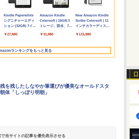
Apple 2026
Microsoft Office
ClaudeCode いちば
Kindle Paperwhite
【Amazon.co.jp限
Robloxギフトカード
1冊ですべて身につく
Amazon Kindle
FMV ノートパソコン
Windows版 |
FM TOWNS ハイパ
New Amazon Kindle
コ
定
MacBook Air M5チ
Home & Business
んやさしい 教科書:
シグニチャーエディ
定】 HP ノートパソ
- 2,000 Robux 【限
HTML & CSSとWeb
Colorsoft | 16GBス
WE1-K3 (MS 365
Minecraft (マインクラ
ー・カタログ: 本体ハ
Scribe Colorsoft | 11
ップ搭載13インチノ
2024(最新 永続版)|オ
非エンジニア 初心者
ション (32GB) 7イン
コン 15-fd 15.6イン
定バーチャルアイテ
デザイン入門講座
トレージ、防水、7イ
Personal/Copilotキー
フト): Java & Bedrock
ードウェア・市販ソフ
インチカラーディスプ
持
ートブック：AIと
ンラインコード
素人 でも安心 使い方
チディスプレイ、明
チ 16GBメモリ
ムを含む】 【オンラ
［第2版］
ンチカラーディスプ
搭載/Win 11/15.6
Edition | オンラインコ
トウェアのパーフェク
レイ、64GBストレー
￥261,414
￥39,582
￥99
￥27,980
￥129,800
￥3,200
￥1,292
￥31,980
￥139,880
￥3,600
￥1,600
￥115,980
ン
Apple Intelligence、
版|Windows11、
マニュアル AI副業に
るさ自動調整、色調
512GB SSD インテ
インゲームコード】
レイ、色調調節ライ
型/Core i5/16GB/SSD
ード版
トリストと最新エミュ
ジ、ノート機能搭載、
イ
13.6インチLiquid
10/mac対応|PC2台
もコンテンツ作成に
調節ライト、12週間
ル Core 5
ロブロックス | オン
ト、最大8週間持続バ
512GB/ホワイト)
レータ紹介
明るさ自動調整、色調
Retinaディスプレ
もKindle出版にも！
持続バッテリー、広
ラインコード版
ッテリー、広告無
FMVWK3E15W_AZ
調節ライト、プレミア
mazonランキングをもっと見る
な
イ、16GBユニファイ
非エンジニアのため
告なし、メタリック
し、ブラック (2025
ムペン付き、グラファ
ドメモリ、1TB SSD
のAIコーディング入
ブラック
年発売)
イト
ストレージ、12MPセ
門シリーズ
ンターフレームカメ
ラ、日本語キーボー
ド、Touch ID - シル
バー
残を残したしなやか筆運びが優美なオールドスタ
朝体「しっぽり明朝」
 検索で当サイトの記事を優先表示させる