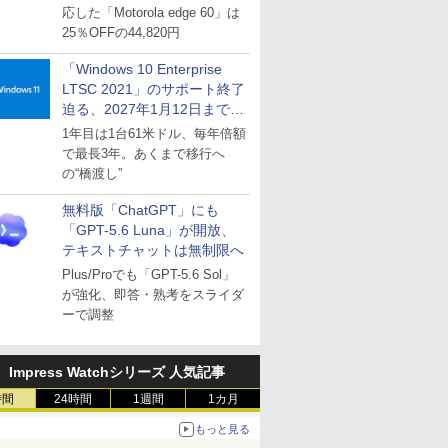
応した「Motorola edge 60」は
25％OFFの44,820円
「Windows 10 Enterprise
LTSC 2021」のサポート終了
迫る、2027年1月12日まで
～ESUは9月1日から販売
1年目は1台61米ドル、毎年倍額
で最長3年。あくまで移行へ
の“橋渡し”
無料版「ChatGPT」にも
「GPT-5.6 Luna」が開放、
テキストチャットは無制限へ
Plus/Proでも「GPT-5.6 Sol」
が強化、即答・熟考をスライダ
ーで調整
Impress Watchシリーズ 人気記事
時間
24時間
1週間
1カ月
もっと見る