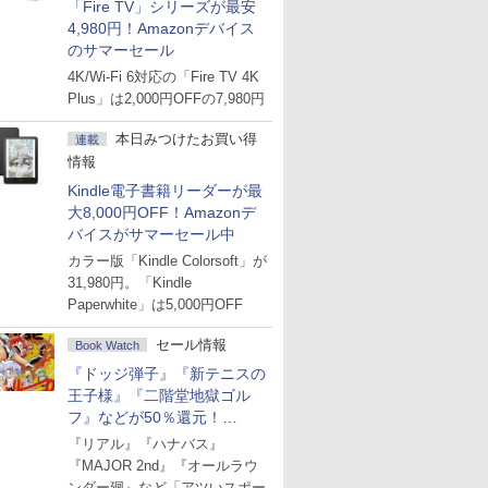
「Fire TV」シリーズが最安
4,980円！Amazonデバイス
のサマーセール
4K/Wi-Fi 6対応の「Fire TV 4K
Plus」は2,000円OFFの7,980円
本日みつけたお買い得
連載
情報
Kindle電子書籍リーダーが最
大8,000円OFF！Amazonデ
バイスがサマーセール中
カラー版「Kindle Colorsoft」が
31,980円。「Kindle
Paperwhite」は5,000円OFF
セール情報
Book Watch
『ドッジ弾子』『新テニスの
王子様』『二階堂地獄ゴル
フ』などが50％還元！
Amazonマンガ週末セール
『リアル』『ハナバス』
『MAJOR 2nd』『オールラウ
ンダー廻』など「アツいスポー