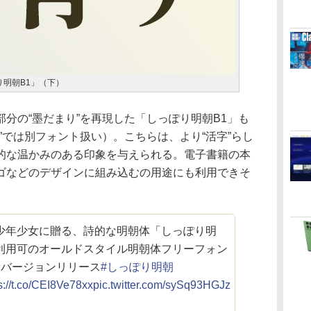
明朝B1」（下）
分の“墨だまり”を再現した「しっぽり明朝B1」も
onts”では別フォント扱い）。こちらは、より“活字”らし
的な温かみのある印象を与えられる。電子書籍の本
ゴなどのデザインに組み込むの用途にも利用できそ
少年少女に贈る、詩的な明朝体「しっぽり明
利用可のオールドスタイル明朝体フリーフォン
新バージョンリリース
#しっぽり明朝
s://t.co/CEI8Ve78xx
pic.twitter.com/sySq93HGJz