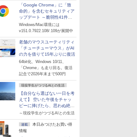
「Google Chrome」に「致
命的」を含むセキュリティア
ップデート ～脆弱性41件に
対処
Windows/Mac環境には
v151.0.7922.108/.109が展開中
老舗のマウスユーティリティ
「チューチューマウス」がAI
の力を借りて15年ぶりに復活
64bit化、Windows 10/11、
「Chrome」も走り回る。復活
記念で2026年末まで500円
現役学生がつづるAIとの生活
【自分なら選ばない一日を考
えて】 空いた午後をチャッ
ピーに捧げたら、思わぬ絶景
に出会った話
～現役学生がつづるAIとの生活
本日みつけたお買い得
連載
情報