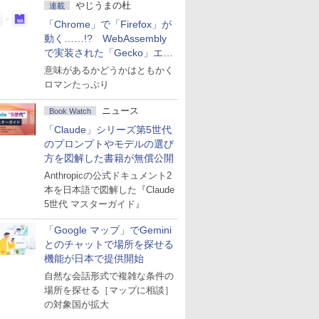
やじうまの杜
連載
「Chrome」で「Firefox」が
動く……!? WebAssembly
で実装された「Gecko」エン
ジン
意味があるかどうかはともかく
ロマンたっぷり
ニュース
Book Watch
「Claude」シリーズ第5世代
のプロンプトやモデルの選び
方を図解した書籍が無償公開
Anthropicの公式ドキュメント2
本を日本語で図解した『Claude
5世代 マスターガイド』
「Google マップ」でGemini
とのチャットで場所を探せる
機能が日本で提供開始
自然な会話形式で複雑な条件の
場所を探せる［マップに相談］
の対象国が拡大