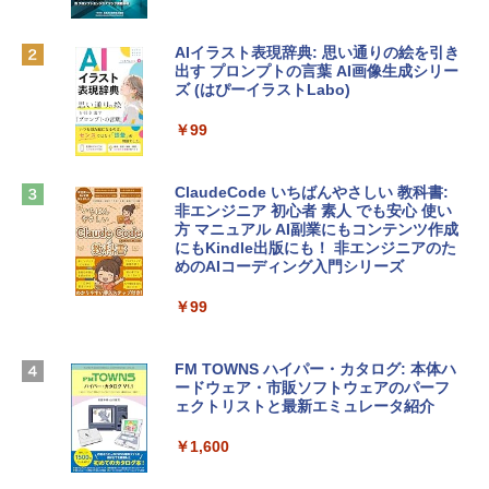
eTime HDカメラ、Touch ID - インディ
ゴ
AIイラスト表現辞典: 思い通りの絵を引き
Robloxギフトカード - 800 Robux 【限
￥137,800
出す プロンプトの言葉 AI画像生成シリー
定バーチャルアイテムを含む】 【オンラ
ズ (はぴーイラストLabo)
インゲームコード】 ロブロックス | オン
ラインコード版
tomtoc 360°保護 15.6 16インチ パソコ
￥99
ンケース Dell NEC Lavie ASUS HP dyna
￥1,300
book Lenovo対応
ClaudeCode いちばんやさしい 教科書:
￥2,952
非エンジニア 初心者 素人 でも安心 使い
Microsoft Office Home & Business 202
方 マニュアル AI副業にもコンテンツ作成
4(最新 永続版)|オンラインコード版|Wind
にもKindle出版にも！ 非エンジニアのた
ows11、10/mac対応|PC2台
めのAIコーディング入門シリーズ
Apple 2026 MacBook Air M5チップ搭載
13インチノートブック：AIとApple Intell
￥39,582
igence、13.6インチLiquid Retinaディ
￥99
スプレイ、24GBユニファイドメモリ、1
TB SSDストレージ、12MPセンターフレ
Robloxギフトカード - 2,000 Robux 【限
ームカメラ、日本語キーボード、Touch I
FM TOWNS ハイパー・カタログ: 本体ハ
定バーチャルアイテムを含む】 【オンラ
D - スカイブルー
ードウェア・市販ソフトウェアのパーフ
インゲームコード】 ロブロックス | オン
ェクトリストと最新エミュレータ紹介
ラインコード版
￥298,901
￥1,600
￥3,200
【Amazon.co.jp限定】 HP ノートパソコ