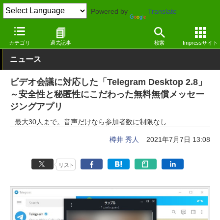
Powered by
Translate
窓の杜
インターネット
SNS・コミュニティ
Windows
カテゴリ
過去記事
検索
Impressサイト
ニュース
ビデオ会議に対応した「Telegram Desktop 2.8」
～安全性と秘匿性にこだわった無料無償メッセー
ジングアプリ
最大30人まで。音声だけなら参加者数に制限なし
樽井 秀人
2021年7月7日 13:08
リスト