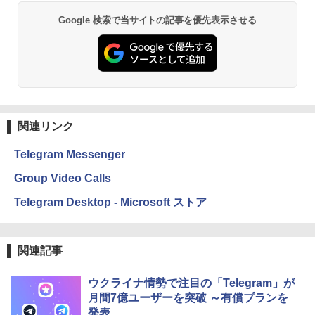
￥19,980
Google 検索で当サイトの記事を優先表示させる
Kindle Paperwhite シグニチャーエディ
ション (32GB) 7インチディスプレイ、明
るさ自動調整、色調調節ライト、12週間
持続バッテリー、広告なし、メタリック
ブラック
関連リンク
￥32,980
Telegram Messenger
Amazon Kindle Colorsoft | 16GBストレ
Group Video Calls
ージ、防水、7インチカラーディスプレ
イ、色調調節ライト、最大8週間持続バッ
Telegram Desktop - Microsoft ストア
テリー、広告無し、ブラック (2025年発
売)
￥39,980
関連記事
ウクライナ情勢で注目の「Telegram」が
New Amazon Kindle Scribe Colorsoft |
11インチカラーディスプレイ、64GBスト
月間7億ユーザーを突破 ～有償プランを
レージ、ノート機能搭載、明るさ自動調
発表