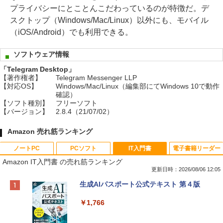
プライバシーにとことんこだわっているのが特徴だ。デ
スクトップ（Windows/Mac/Linux）以外にも、モバイル
（iOS/Android）でも利用できる。
ソフトウェア情報
「Telegram Desktop」
【著作権者】
Telegram Messenger LLP
【対応OS】
Windows/Mac/Linux（編集部にてWindows 10で動作
確認）
【ソフト種別】
フリーソフト
【バージョン】
2.8.4（21/07/02）
Amazon 売れ筋ランキング
ノートPC
PCソフト
IT入門書
電子書籍リーダー
Amazon IT入門書 の売れ筋ランキング
更新日時：2026/08/06 12:05
Apple 2026 MacBook Neo A18 Proチッ
Xbox プリペイドカード 10,000円 デジタ
生成AIパスポート公式テキスト 第４版
プ搭載13インチノートブック：AIとAppl
ルコード 【旧 Xbox ギフトカード】 [オ
e Intelligenceのために設計、Liquid Ret
ンラインコード]
￥1,766
inaディスプレイ、8GBユニファイドメモ
リ、512GB SSDストレージ、1080p Fac
￥10,000