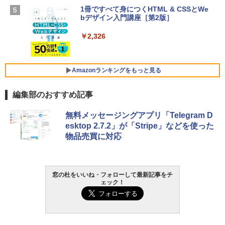
ン 15-fd 15.6インチ 16GBメモリ 512GB
1冊ですべて身につくHTML & CSSとWe
Robloxギフトカード - 1000 Robux 【限
SSD インテル Core 5
bデザイン入門講座［第2版］
定バーチャルアイテムを含む】 【オンラ
インゲームコード】 ロブロックス |オン
￥129,800
ラインコード版
￥2,326
￥1,600
FMV ノートパソコン WE1-K3 (MS 365 P
ersonal/Copilotキー搭載/Win 11/15.6型/
Amazonランキングをもっと見る
Core i5/16GB/SSD 512GB/ホワイト) FM
VWK3E15W_AZ
編集部のおすすめ記事
￥119,800
Amazon Kindle Paperwhite (16GB) 7イ
無料メッセージングアプリ「Telegram D
ンチディスプレイ、色調調節ライト、12
esktop 2.7.2」が「Stripe」などを使った
週間持続バッテリー、広告なし、ブラッ
物品売買に対応
ク
￥27,980
窓の杜をいいね・フォローして最新記事をチ
ェック！
Amazon Kindle - 目に優しい、かさばら
ない、大きな画面で読みやすい、6週間持
続バッテリー、6インチディスプレイ電子
書籍リーダー、ブラック、16GB、広告な
し